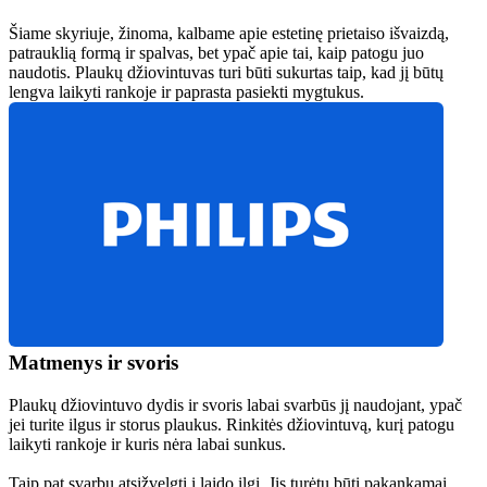
Šiame skyriuje, žinoma, kalbame apie estetinę prietaiso išvaizdą, 
patrauklią formą ir spalvas, bet ypač apie tai, kaip patogu juo 
naudotis. Plaukų džiovintuvas turi būti sukurtas taip, kad jį būtų 
lengva laikyti rankoje ir paprasta pasiekti mygtukus.
Matmenys ir svoris
Plaukų džiovintuvo dydis ir svoris labai svarbūs jį naudojant, ypač 
jei turite ilgus ir storus plaukus. Rinkitės džiovintuvą, kurį patogu 
laikyti rankoje ir kuris nėra labai sunkus.
Taip pat svarbu atsižvelgti į laido ilgį. Jis turėtų būti pakankamai 