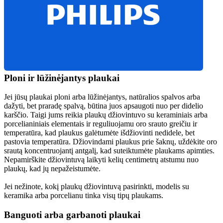
Ploni ir lūžinėjantys plaukai
Jei jūsų plaukai ploni arba lūžinėjantys, natūralios spalvos arba 
dažyti, bet praradę spalvą, būtina juos apsaugoti nuo per didelio 
karščio. Taigi jums reikia plaukų džiovintuvo su keraminiais arba 
porcelianiniais elementais ir reguliuojamu oro srauto greičiu ir 
temperatūra, kad plaukus galėtumėte išdžiovinti nedidele, bet 
pastovia temperatūra. Džiovindami plaukus prie šaknų, uždėkite oro 
srautą koncentruojantį antgalį, kad suteiktumėte plaukams apimties. 
Nepamirškite džiovintuvą laikyti kelių centimetrų atstumu nuo 
plaukų, kad jų nepažeistumėte.
Jei nežinote, kokį plaukų džiovintuvą pasirinkti, modelis su 
keramika arba porcelianu tinka visų tipų plaukams.
Banguoti arba garbanoti plaukai