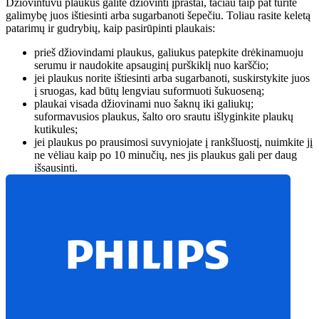
Džiovintuvu plaukus galite džiovinti įprastai, tačiau taip pat turite 
galimybę juos ištiesinti arba sugarbanoti šepečiu. Toliau rasite keletą 
patarimų ir gudrybių, kaip pasirūpinti plaukais:
prieš džiovindami plaukus, galiukus patepkite drėkinamuoju 
serumu ir naudokite apsauginį purškiklį nuo karščio;
jei plaukus norite ištiesinti arba sugarbanoti, suskirstykite juos 
į sruogas, kad būtų lengviau suformuoti šukuoseną;
plaukai visada džiovinami nuo šaknų iki galiukų;
suformavusios plaukus, šalto oro srautu išlyginkite plaukų 
kutikules;
jei plaukus po prausimosi suvyniojate į rankšluostį, nuimkite jį 
ne vėliau kaip po 10 minučių, nes jis plaukus gali per daug 
išsausinti.