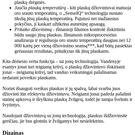
plaukų drėgmės.
Jaučia plaukų temperatūrą
 - kiti plaukų džiovintuvai matuoja 
oro srauto temperatūrą, o „SenseIQ“ technologija nustato 
tikslią jūsų plaukų temperatūrą. Pajutusi net mažiausius 
pokyčius, ji kaskart užtikrina asmeninę apsaugą.
Pritaiko džiovinimą
 - išmanioji šilumos kontrolė išskirtiniu 
būdu saugo jūsų plaukus. Išmanusis mikroprocesorius 
analizuoja ir reguliuoja oro srauto temperatūrą daugiau nei 12 
000 kartų per vieną džiovinimo seansą***, kad būtų pasiektas 
geriausias rezultatas, pritaikytas tik jūsų plaukams.
Kita dėmesio verta funkcija – tai jonų technologija. Vandenyje 
esantys jonai turi teigiamą krūvį, o plaukų džiovintuvo išskiriami 
jonai – neigiamą krūvį, tad vanduo veiksmingai pašalinamas 
nedarant poveikio plaukams.
Norint išsaugoti sveikus plaukus ir jų spalvą, labai svarbu juos 
džiovinti itin efektyviu džiovintuvu. Neigiami jonai padeda pašalinti 
statinę apkrovą ir išryškina plaukų žvilgesį, todėl jie tampa švelnūs ir 
švytintys.
Naudojant džiovintuvą su jonų technologija, plaukus išdžiovinsite 
greičiau, jie bus glotnūs ir žvilgantys bei nesielektrins.
Dizainas