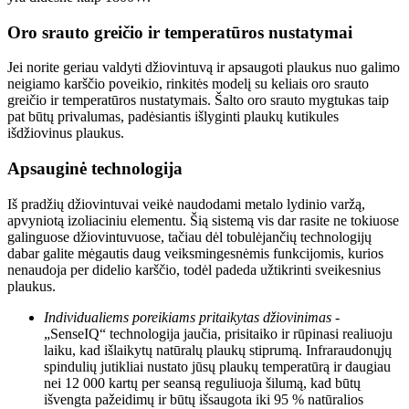
Oro srauto greičio ir temperatūros nustatymai
Jei norite geriau valdyti džiovintuvą ir apsaugoti plaukus nuo galimo 
neigiamo karščio poveikio, rinkitės modelį su keliais oro srauto 
greičio ir temperatūros nustatymais. Šalto oro srauto mygtukas taip 
pat būtų privalumas, padėsiantis išlyginti plaukų kutikules 
išdžiovinus plaukus.
Apsauginė technologija
Iš pradžių džiovintuvai veikė naudodami metalo lydinio varžą, 
apvyniotą izoliaciniu elementu. Šią sistemą vis dar rasite ne tokiuose 
galinguose džiovintuvuose, tačiau dėl tobulėjančių technologijų 
dabar galite mėgautis daug veiksmingesnėmis funkcijomis, kurios 
nenaudoja per didelio karščio, todėl padeda užtikrinti sveikesnius 
plaukus.
Individualiems poreikiams pritaikytas džiovinimas
 - 
„SenseIQ“ technologija jaučia, prisitaiko ir rūpinasi realiuoju 
laiku, kad išlaikytų natūralų plaukų stiprumą. Infraraudonųjų 
spindulių jutikliai nustato jūsų plaukų temperatūrą ir daugiau 
nei 12 000 kartų per seansą reguliuoja šilumą, kad būtų 
išvengta pažeidimų ir būtų išsaugota iki 95 % natūralios 