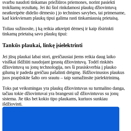
svarbu naudoti tinkamas priežiūros priemones, norint pasiekti 
trokštamų rezultatų. Jei iki šiol rinkdamosi plaukų džiovintuvą 
neatkreipėte didelio dėmesio į jo technines savybes, tai primename, 
kad kiekvienam plaukų tipui galima rasti tinkamiausią prietaisą.
Toliau sužinosite, į ką reikia atkreipti dėmesį ir kaip išsirinkti 
tinkamą prietaisą savo plaukų tipui:
Tankūs plaukai, linkę įsielektrinti 
Jei jūsų plaukai labai stori, greičiausiai jiems reikia daug laiko 
visiškai išdžiūti naudojant įprastą džiovintuvą. Todėl rinkitės 
džiovintuvą su jonų technologija, nes ši prasiskverbia į plauko 
gilumą ir padeda greičiau pašalinti drėgmę. Išdžiovinusios plaukus 
juos prapūskite šalto oro srautu – taip sumažinsite įsielektrinimą.
Toks pat veiksmingas yra plaukų džiovintuvas su turmalino danga, 
tačiau tokie džiovintuvai yra brangesni už džiovintuvus su jonų 
sistema. Jie tiks bet kokio tipo plaukams, kuriuos sunkiau 
išdžiovinti.