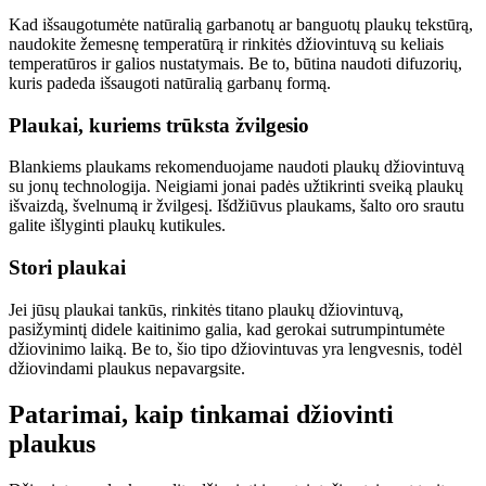
Kad išsaugotumėte natūralią garbanotų ar banguotų plaukų tekstūrą, 
naudokite žemesnę temperatūrą ir rinkitės džiovintuvą su keliais 
temperatūros ir galios nustatymais. Be to, būtina naudoti difuzorių, 
kuris padeda išsaugoti natūralią garbanų formą.
Plaukai, kuriems trūksta žvilgesio
Blankiems plaukams rekomenduojame naudoti plaukų džiovintuvą 
su jonų technologija. Neigiami jonai padės užtikrinti sveiką plaukų 
išvaizdą, švelnumą ir žvilgesį. Išdžiūvus plaukams, šalto oro srautu 
galite išlyginti plaukų kutikules.
Stori plaukai
Jei jūsų plaukai tankūs, rinkitės titano plaukų džiovintuvą, 
pasižymintį didele kaitinimo galia, kad gerokai sutrumpintumėte 
džiovinimo laiką. Be to, šio tipo džiovintuvas yra lengvesnis, todėl 
džiovindami plaukus nepavargsite.
Patarimai, kaip tinkamai džiovinti 
plaukus