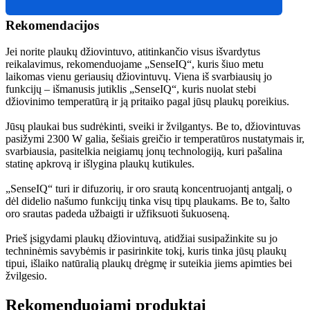
Rekomendacijos
Jei norite plaukų džiovintuvo, atitinkančio visus išvardytus 
reikalavimus, rekomenduojame „SenseIQ“, kuris šiuo metu 
laikomas vienu geriausių džiovintuvų. Viena iš svarbiausių jo 
funkcijų – išmanusis jutiklis „SenseIQ“, kuris nuolat stebi 
džiovinimo temperatūrą ir ją pritaiko pagal jūsų plaukų poreikius.
Jūsų plaukai bus sudrėkinti, sveiki ir žvilgantys. Be to, džiovintuvas 
pasižymi 2300 W galia, šešiais greičio ir temperatūros nustatymais ir, 
svarbiausia, pasitelkia neigiamų jonų technologiją, kuri pašalina 
statinę apkrovą ir išlygina plaukų kutikules.
„SenseIQ“ turi ir difuzorių, ir oro srautą koncentruojantį antgalį, o 
dėl didelio našumo funkcijų tinka visų tipų plaukams. Be to, šalto 
oro srautas padeda užbaigti ir užfiksuoti šukuoseną.
Prieš įsigydami plaukų džiovintuvą, atidžiai susipažinkite su jo 
techninėmis savybėmis ir pasirinkite tokį, kuris tinka jūsų plaukų 
tipui, išlaiko natūralią plaukų drėgmę ir suteikia jiems apimties bei 
žvilgesio.
Rekomenduojami produktai