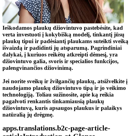
Ieškodamos plaukų džiovintuvo pastebėsite, kad 
verta investuoti į kokybišką modelį, tinkantį jūsų 
plaukų tipui ir padėsiantį plaukams suteikti sveiką 
išvaizdą ir padidinti jų atsparumą. Pagrindiniai 
dalykai, į kuriuos reikėtų atkreipti dėmesį, yra 
džiovintuvo galia, svoris ir specialios funkcijos, 
palengvinančios džiovinimą.
Jei norite sveikų ir žvilgančių plaukų, atsižvelkite į 
naudojamo plaukų džiovintuvo tipą ir jo veikimo 
technologiją. Toliau sužinosite, apie ką reikia 
pagalvoti renkantis tinkamiausią plaukų 
džiovintuvą, kuris apsaugos plaukus ir palaikys 
natūralią jų drėgmę.
apps.translations.b2c-page-article-