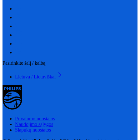
Pasirinkite šalį / kalbą
Lietuva / Lietuviškai
Privatumo nuostatos
Naudojimo sąlygos
Slapukų nuostatos