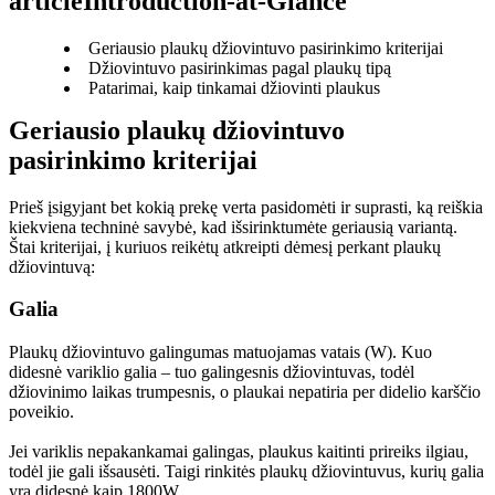
articleIntroduction-at-Glance
Geriausio plaukų džiovintuvo pasirinkimo kriterijai
Džiovintuvo pasirinkimas pagal plaukų tipą
Patarimai, kaip tinkamai džiovinti plaukus
Geriausio plaukų džiovintuvo 
pasirinkimo kriterijai
Prieš įsigyjant bet kokią prekę verta pasidomėti ir suprasti, ką reiškia 
kiekviena techninė savybė, kad išsirinktumėte geriausią variantą. 
Štai kriterijai, į kuriuos reikėtų atkreipti dėmesį perkant plaukų 
džiovintuvą:
Galia
Plaukų džiovintuvo galingumas matuojamas vatais (W). Kuo 
didesnė variklio galia – tuo galingesnis džiovintuvas, todėl 
džiovinimo laikas trumpesnis, o plaukai nepatiria per didelio karščio 
poveikio.
Jei variklis nepakankamai galingas, plaukus kaitinti prireiks ilgiau, 
todėl jie gali išsausėti. Taigi rinkitės plaukų džiovintuvus, kurių galia 
yra didesnė kaip 1800W.