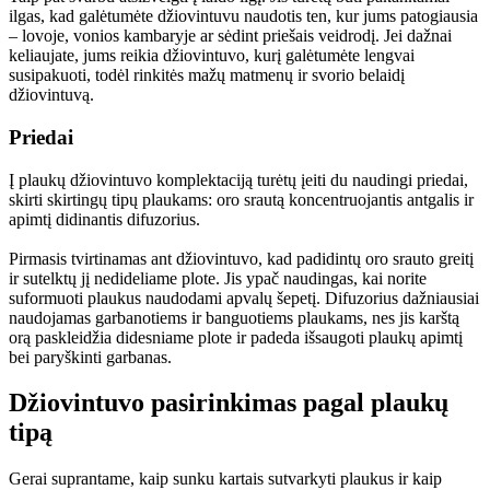
ilgas, kad galėtumėte džiovintuvu naudotis ten, kur jums patogiausia 
– lovoje, vonios kambaryje ar sėdint priešais veidrodį. Jei dažnai 
keliaujate, jums reikia džiovintuvo, kurį galėtumėte lengvai 
susipakuoti, todėl rinkitės mažų matmenų ir svorio belaidį 
džiovintuvą.
Priedai
Į plaukų džiovintuvo komplektaciją turėtų įeiti du naudingi priedai, 
skirti skirtingų tipų plaukams: oro srautą koncentruojantis antgalis ir 
apimtį didinantis difuzorius.
Pirmasis tvirtinamas ant džiovintuvo, kad padidintų oro srauto greitį 
ir sutelktų jį nedideliame plote. Jis ypač naudingas, kai norite 
suformuoti plaukus naudodami apvalų šepetį. Difuzorius dažniausiai 
naudojamas garbanotiems ir banguotiems plaukams, nes jis karštą 
orą paskleidžia didesniame plote ir padeda išsaugoti plaukų apimtį 
bei paryškinti garbanas.
Džiovintuvo pasirinkimas pagal plaukų 
tipą
Gerai suprantame, kaip sunku kartais sutvarkyti plaukus ir kaip 