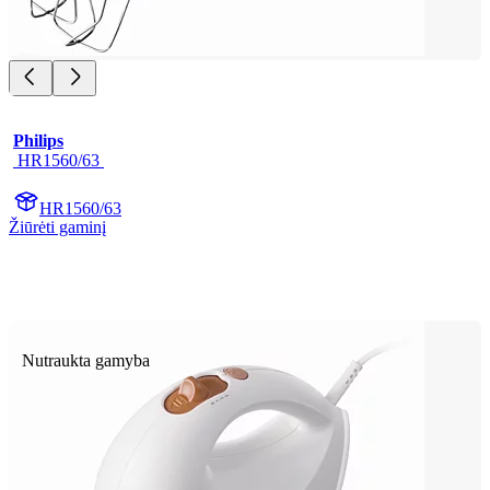
Philips
 HR1560/63 
HR1560/63
Žiūrėti gaminį
Nutraukta gamyba