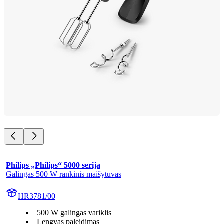
Philips „Philips“ 5000 serija
Galingas 500 W rankinis maišytuvas
HR3781/00
500 W galingas variklis
Lengvas paleidimas