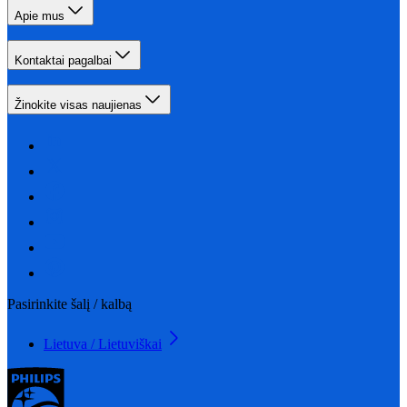
Apie mus
Kontaktai pagalbai
Žinokite visas naujienas
Pasirinkite šalį / kalbą
Lietuva / Lietuviškai