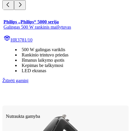
Philips „Philips“ 5000 serija
Galingas 500 W rankinis maišytuvas
HR3781/10
500 W galingas variklis
Rankinio trintuvo priedas
Išmanus laikymo ąsotis
Kepimas be taškymosi
LED ekranas
Žiūrėti gaminį
Nutraukta gamyba