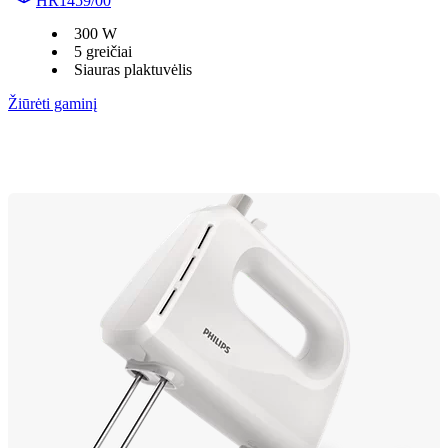
HR1459/00
300 W
5 greičiai
Siauras plaktuvėlis
Žiūrėti gaminį