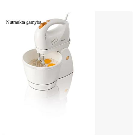
Nutraukta gamyba