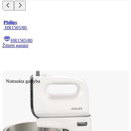
Philips
 HR1565/80 
HR1565/80
Žiūrėti gaminį
Nutraukta gamyba