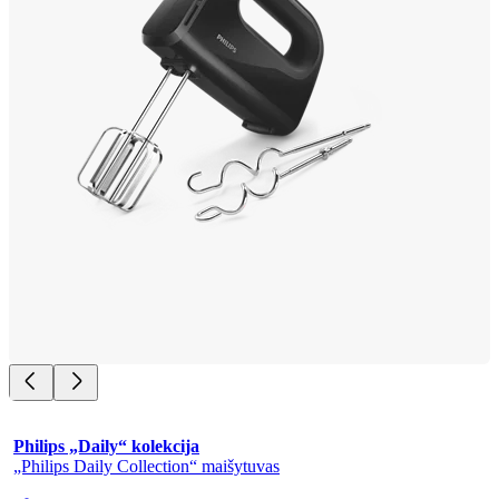
Philips „Daily“ kolekcija
„Philips Daily Collection“ maišytuvas