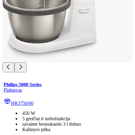
Philips 5000 Series
Plaktuvas
HR3750/00
450 W
5 greičiai ir turbofunkcija
savaime besisukantis 3 l dubuo
Kašmyro pilka