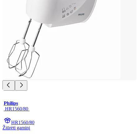
Philips
 HR1560/80 
HR1560/80
Žiūrėti gaminį