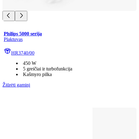
Philips 5000 serija
Plaktuvas
HR3740/00
450 W
5 greičiai ir turbofunkcija
Kašmyro pilka
Žiūrėti gaminį