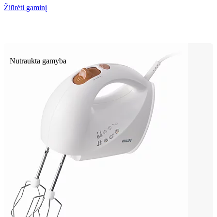
Žiūrėti gaminį
Nutraukta gamyba