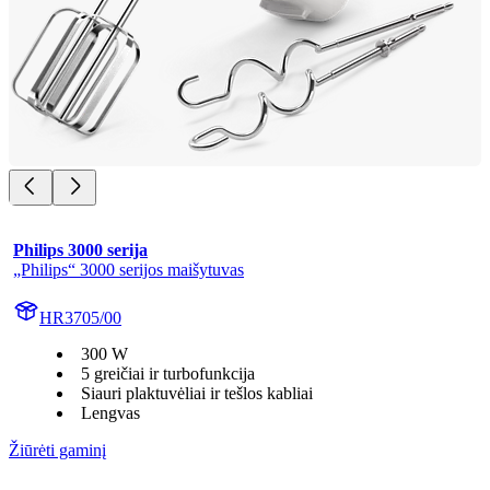
Philips 3000 serija
„Philips“ 3000 serijos maišytuvas
HR3705/00
300 W
5 greičiai ir turbofunkcija
Siauri plaktuvėliai ir tešlos kabliai
Lengvas
Žiūrėti gaminį