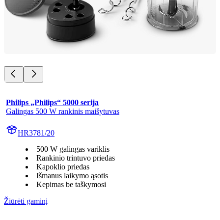
Philips „Philips“ 5000 serija
Galingas 500 W rankinis maišytuvas
HR3781/20
500 W galingas variklis
Rankinio trintuvo priedas
Kapoklio priedas
Išmanus laikymo ąsotis
Kepimas be taškymosi
Žiūrėti gaminį