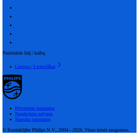
Pasirinkite šalį / kalbą
Lietuva / Lietuviškai
Privatumo nuostatos
Naudojimo sąlygos
Slapukų nuostatos
© Koninklijke Philips N.V., 2004 - 2026. Visos teisės saugomos.