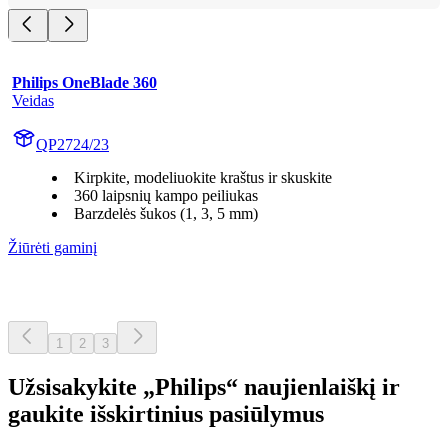
Philips OneBlade 360
Veidas
QP2724/23
Kirpkite, modeliuokite kraštus ir skuskite
360 laipsnių kampo peiliukas
Barzdelės šukos (1, 3, 5 mm)
Žiūrėti gaminį
1
2
3
Užsisakykite „Philips“ naujienlaiškį ir
gaukite išskirtinius pasiūlymus