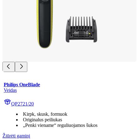
Philips OneBlade
Veidas
QP2721/20
Kirpk, skusk, formuok
Originalus peiliukas
„Penki viename“ reguliuojamos šukos
Žiūrėti gaminį