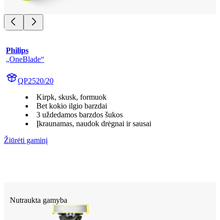
Philips
„OneBlade“
QP2520/20
Kirpk, skusk, formuok
Bet kokio ilgio barzdai
3 uždedamos barzdos šukos
Įkraunamas, naudok drėgnai ir sausai
Žiūrėti gaminį
Nutraukta gamyba