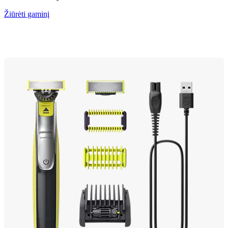
Žiūrėti gaminį