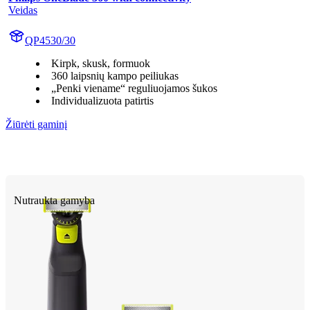
Veidas
QP4530/30
Kirpk, skusk, formuok
360 laipsnių kampo peiliukas
„Penki viename“ reguliuojamos šukos
Individualizuota patirtis
Žiūrėti gaminį
Nutraukta gamyba