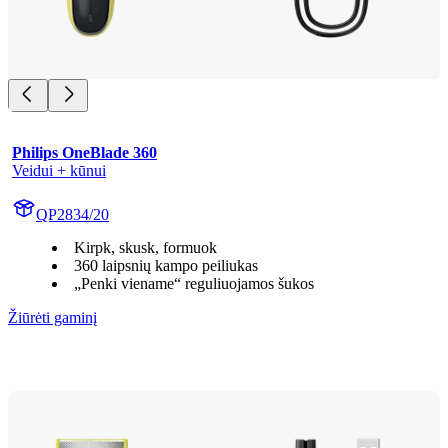
Philips OneBlade 360
Veidui + kūnui
QP2834/20
Kirpk, skusk, formuok
360 laipsnių kampo peiliukas
„Penki viename“ reguliuojamos šukos
Žiūrėti gaminį