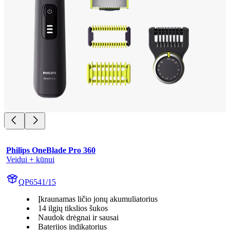
Philips OneBlade Pro 360
Veidui + kūnui
QP6541/15
Įkraunamas ličio jonų akumuliatorius
14 ilgių tikslios šukos
Naudok drėgnai ir sausai
Baterijos indikatorius