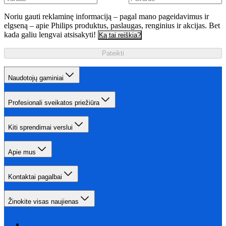
Noriu gauti reklaminę informaciją – pagal mano pageidavimus ir
elgseną – apie Philips produktus, paslaugas, renginius ir akcijas. Bet
kada galiu lengvai atsisakyti!
Ką tai reiškia?
Pateikti
Naudotojų gaminiai
Profesionali sveikatos priežiūra
Kiti sprendimai verslui
Apie mus
Kontaktai pagalbai
Žinokite visas naujienas