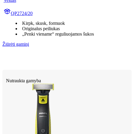
Veidas
QP2724/20
Kirpk, skusk, formuok
Originalus peiliukas
„Penki viename“ reguliuojamos šukos
Žiūrėti gaminį
Nutraukta gamyba