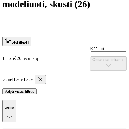
modeliuoti, skusti
(
26
)
Visi filtrai
1
Rūšiuoti:
1–12 iš 26 rezultatų
Geriausiai tinkantis
„OneBlade Face“
Valyti visus filtrus
Serija