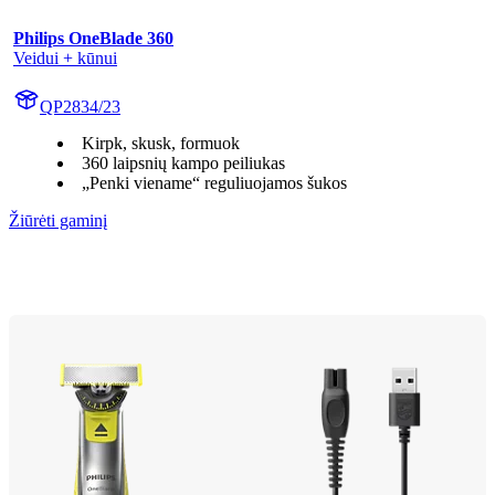
Philips OneBlade 360
Veidui + kūnui
QP2834/23
Kirpk, skusk, formuok
360 laipsnių kampo peiliukas
„Penki viename“ reguliuojamos šukos
Žiūrėti gaminį