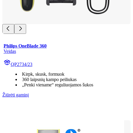
Philips OneBlade 360
Veidas
QP2734/23
Kirpk, skusk, formuok
360 laipsnių kampo peiliukas
„Penki viename“ reguliuojamos šukos
Žiūrėti gaminį