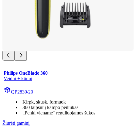
Philips OneBlade 360
Veidui + kūnui
QP2830/20
Kirpk, skusk, formuok
360 laipsnių kampo peiliukas
„Penki viename“ reguliuojamos šukos
Žiūrėti gaminį