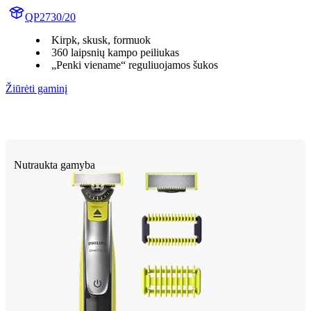
QP2730/20
Kirpk, skusk, formuok
360 laipsnių kampo peiliukas
„Penki viename“ reguliuojamos šukos
Žiūrėti gaminį
Nutraukta gamyba