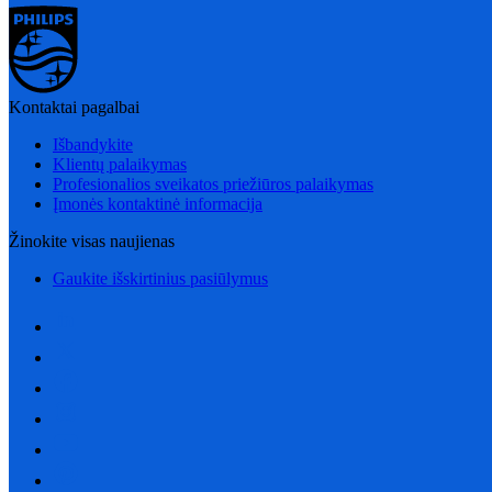
Kontaktai pagalbai
Išbandykite
Klientų palaikymas
Profesionalios sveikatos priežiūros palaikymas
Įmonės kontaktinė informacija
Žinokite visas naujienas
Gaukite išskirtinius pasiūlymus