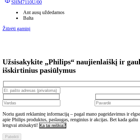
SHM7110U/00
Ant ausų uždedamos
Balta
Žiūrėti gaminį
Užsisakykite „Philips“ naujienlaiškį ir gau
išskirtinius pasiūlymus
Noriu gauti reklaminę informaciją – pagal mano pageidavimus ir elgs
apie Philips produktus, paslaugas, renginius ir akcijas. Bet kada galiu
lengvai atsisakyti!
Ką tai reiškia?
Pateikti