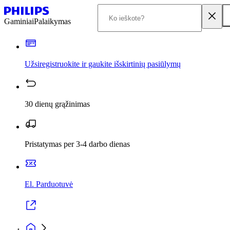
Gaminiai
Palaikymas
Užsiregistruokite ir gaukite išskirtinių pasiūlymų
30 dienų grąžinimas
Pristatymas per 3-4 darbo dienas
El. Parduotuvė