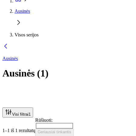
Ausinės
Visos serijos
Ausinės
Ausinės
(
1
)
Visi filtrai
1
Rūšiuoti:
1–1 iš 1 rezultatų
Geriausiai tinkantis