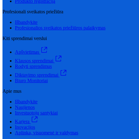
Produkto registracija
Profesionali sveikatos priežiūra
Išbandykite
Profesionalios sveikatos priežiūros palaikymas
Kiti sprendimai verslui
Apšvietimas
Klausos sprendimai
Rodyti sprendimus
Diktavimo sprendimai
Biuro Monitoriai
Apie mus
Išbandykite
Naujienos
Investuotojų santykiai
Karjera
Inovacijos
Aplinka, visuomenė ir valdymas