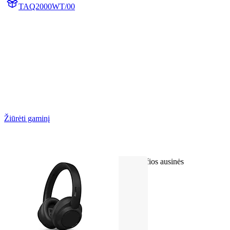
TAQ2000WT/00
Žiūrėti gaminį
Tikrai belaidės ausų neuždengiančios ausinės
Su tvirtinimu ant ausies
Veikia iki 28 val.
„Bluetooth“ daugiataškis ryšys