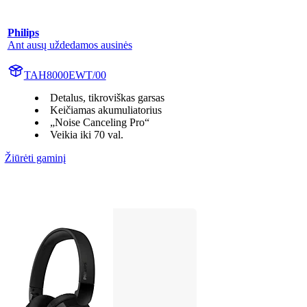
Philips
Ant ausų uždedamos ausinės
TAH8000EWT/00
Detalus, tikroviškas garsas
Keičiamas akumuliatorius
„Noise Canceling Pro“
Veikia iki 70 val.
Žiūrėti gaminį