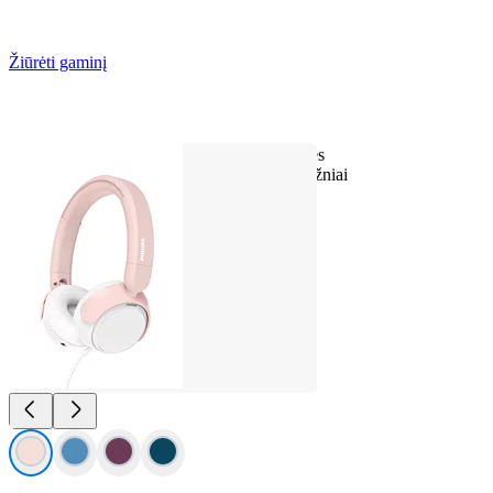
Žiūrėti gaminį
Lengvos ant ausų dedamos ausinės
Natūralus garsas. Dinam. žem. dažniai
Veikia iki 65 val.
Aiškūs skambučiai