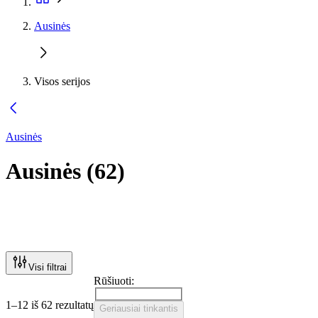
Ausinės
Visos serijos
Ausinės
Ausinės
(
62
)
Visi filtrai
Rūšiuoti:
1–12 iš 62 rezultatų
Geriausiai tinkantis