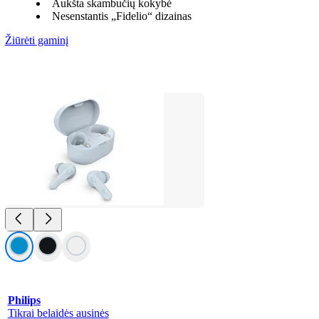
Aukšta skambučių kokybė
Nesenstantis „Fidelio“ dizainas
Žiūrėti gaminį
Philips
Tikrai belaidės ausinės