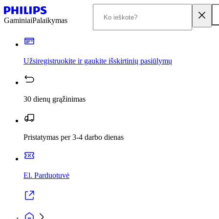
Gaminiai
Palaikymas
Užsiregistruokite ir gaukite išskirtinių pasiūlymų
30 dienų grąžinimas
Pristatymas per 3-4 darbo dienas
El. Parduotuvė