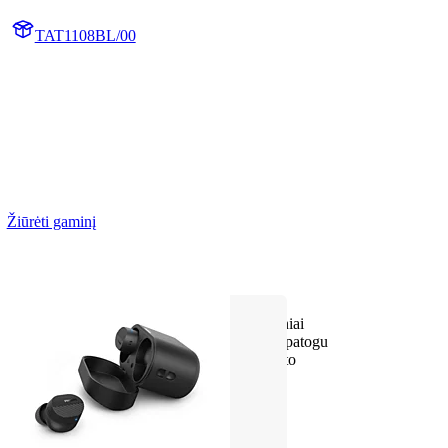
TAT1108BL/00
Žiūrėti gaminį
Gera skambučių kokybė
6 mm garsiak. – galingi žem. dažniai
Ergonomiškas dizainas, kad būtų patogu
IPX4 apsauga nuo purslų / prakaito