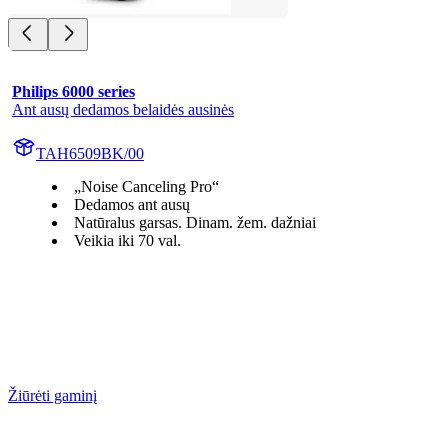
Philips 6000 series
Ant ausų dedamos belaidės ausinės
TAH6509BK/00
„Noise Canceling Pro“
Dedamos ant ausų
Natūralus garsas. Dinam. žem. dažniai
Veikia iki 70 val.
Žiūrėti gaminį