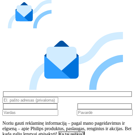
Noriu gauti reklaminę informaciją – pagal mano pageidavimus ir
elgseną – apie Philips produktus, paslaugas, renginius ir akcijas. Bet
kada galiu lengvai atsisakyti!
Ką tai reiškia?