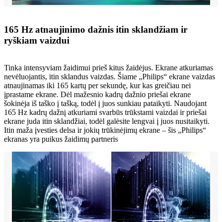
165 Hz atnaujinimo dažnis itin sklandžiam ir
ryškiam vaizdui
Tinka intensyviam žaidimui prieš kitus žaidėjus. Ekrane atkuriamas
nevėluojantis, itin sklandus vaizdas. Šiame „Philips“ ekrane vaizdas
atnaujinamas iki 165 kartų per sekundę, kur kas greičiau nei
įprastame ekrane. Dėl mažesnio kadrų dažnio priešai ekrane
šokinėja iš taško į tašką, todėl į juos sunkiau pataikyti. Naudojant
165 Hz kadrų dažnį atkuriami svarbūs trūkstami vaizdai ir priešai
ekrane juda itin sklandžiai, todėl galėsite lengvai į juos nusitaikyti.
Itin maža įvesties delsa ir jokių trūkinėjimų ekrane – šis „Philips“
ekranas yra puikus žaidimų partneris