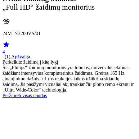
„Full HD“ žaidimų monitorius
24M1N3200VS/01
4
| (1)
Apžvalga
Perkelkite žaidimą į kitą lygį
Šis „Philips“ žaidimų monitorius yra tobulas, universalus ekranas
žaidžiant intensyvius kompiuterinius žaidimus. Greitas 165 Hz
atnaujinimo dažnis ir 1 ms reakcijos laikas užtikrina sklandų
žaidimą. Jis pasižymi vizualiai akį traukiančiu plono rėmo ekranu ir
„Ultra Wide-Color“ technologija.
Peržiūrėti visas naudas