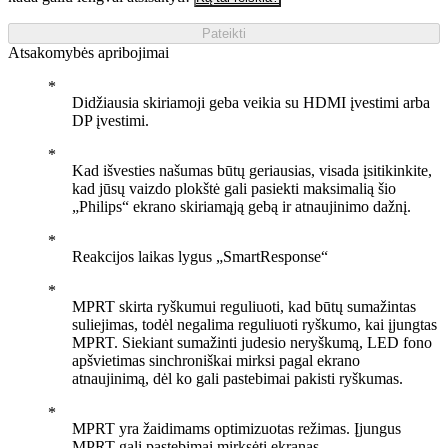
Pateikti
Atsakomybės apribojimai
Didžiausia skiriamoji geba veikia su HDMI įvestimi arba
DP įvestimi.
Kad išvesties našumas būtų geriausias, visada įsitikinkite,
kad jūsų vaizdo plokštė gali pasiekti maksimalią šio
„Philips“ ekrano skiriamąją gebą ir atnaujinimo dažnį.
Reakcijos laikas lygus „SmartResponse“
MPRT skirta ryškumui reguliuoti, kad būtų sumažintas
suliejimas, todėl negalima reguliuoti ryškumo, kai įjungtas
MPRT. Siekiant sumažinti judesio neryškumą, LED fono
apšvietimas sinchroniškai mirksi pagal ekrano
atnaujinimą, dėl ko gali pastebimai pakisti ryškumas.
MPRT yra žaidimams optimizuotas režimas. Įjungus
MPRT gali pastebimai mirksėti ekranas.