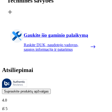
Techninės savybės
Gaukite šio gaminio palaikymą
Raskite DUK, naudotojo vadovus,
saugos informaciją ir patarimus
Atsiliepimai
Šiuos atsiliepimus tvarko „Bazaarvoice“ ir jie atitinka „Bazaarvoice“
Klientų nuomonės, pateikiamos kaip produktų ir žvaigždučių įvertinimai
Supraskite produktų apžvalgas
4.0
iš 5