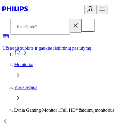
Užsiregistruokite ir gaukite išskirtinių pasiūlymų
3
Monitoriai
Visos serijos
Evnia Gaming Monitor „Full HD“ žaidimų monitorius