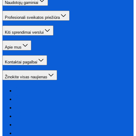
Naudotojų gaminiai
Profesionali sveikatos priežiūra
Kiti sprendimai verslui
Apie mus
Kontaktai pagalbai
Žinokite visas naujienas