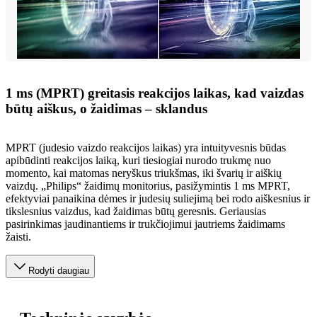
1 ms (MPRT) greitasis reakcijos laikas, kad vaizdas
būtų aiškus, o žaidimas – sklandus
MPRT (judesio vaizdo reakcijos laikas) yra intuityvesnis būdas
apibūdinti reakcijos laiką, kuri tiesiogiai nurodo trukmę nuo
momento, kai matomas neryškus triukšmas, iki švarių ir aiškių
vaizdų. „Philips“ žaidimų monitorius, pasižymintis 1 ms MPRT,
efektyviai panaikina dėmes ir judesių suliejimą bei rodo aiškesnius ir
tikslesnius vaizdus, kad žaidimas būtų geresnis. Geriausias
pasirinkimas jaudinantiems ir trukčiojimui jautriems žaidimams
žaisti.
Rodyti daugiau