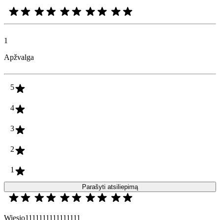
1
Apžvalga
5
4
3
2
1
Parašyti atsiliepimą
Wiesio1111111111111111