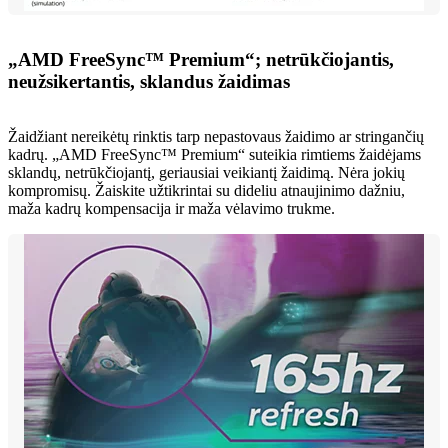
„AMD FreeSync™ Premium“; netrūkčiojantis,
neužsikertantis, sklandus žaidimas
Žaidžiant nereikėtų rinktis tarp nepastovaus žaidimo ar stringančių
kadrų. „AMD FreeSync™ Premium“ suteikia rimtiems žaidėjams
sklandų, netrūkčiojantį, geriausiai veikiantį žaidimą. Nėra jokių
kompromisų. Žaiskite užtikrintai su dideliu atnaujinimo dažniu,
maža kadrų kompensacija ir maža vėlavimo trukme.