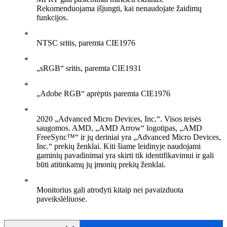
Rekomenduojama išjungti, kai nenaudojate žaidimų
funkcijos.
NTSC sritis, paremta CIE1976
„sRGB“ sritis, paremta CIE1931
„Adobe RGB“ aprėptis paremta CIE1976
2020 „Advanced Micro Devices, Inc.“. Visos teisės
saugomos. AMD, „AMD Arrow“ logotipas, „AMD
FreeSync™“ ir jų deriniai yra „Advanced Micro Devices,
Inc.“ prekių ženklai. Kiti šiame leidinyje naudojami
gaminių pavadinimai yra skirti tik identifikavimui ir gali
būti atitinkamų jų įmonių prekių ženklai.
Monitorius gali atrodyti kitaip nei pavaizduota
paveikslėliuose.