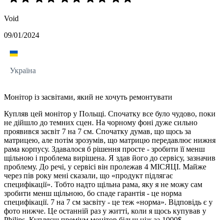
Void
09/01/2024
Україна
Монітор із засвітами, який не хочуть ремонтувати
Купляв цей монітор у Польщі. Спочатку все було чудово, поки
не дійшло до темних сцен. На чорному фоні дуже сильно
проявився засвіт 7 на 7 см. Спочатку думав, що щось за
матрицею, але потім зрозумів, що матрицю передавлює нижня
рама корпусу. Здавалося б рішення просте - зробити її менш
щільною і проблема вирішена. Я здав його до сервісу, зазначив
проблему. До речі, у сервісі він пролежав 4 МІСЯЦІ. Майже
через пів року мені сказали, що «продукт підлягає
специфікації». Тобто надто щільна рама, яку я не можу сам
зробити менш щільною, бо спаде гарантія - це норма
специфікації. 7 на 7 см засвіту - це теж «норма». Відповідь є у
фото нижче. Це останній раз у житті, коли я щось купував у
Philips. Купляєш преміум монітор більш ніж за 1000$,