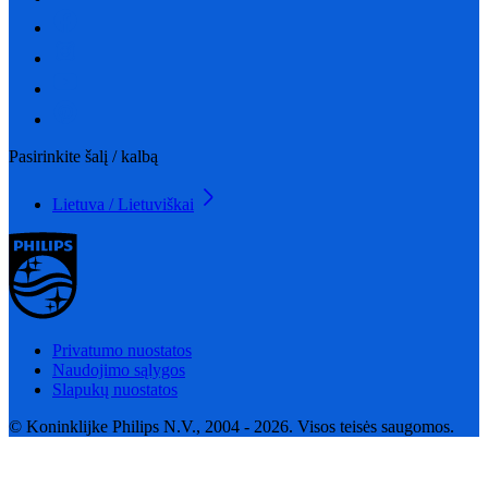
Pasirinkite šalį / kalbą
Lietuva / Lietuviškai
Privatumo nuostatos
Naudojimo sąlygos
Slapukų nuostatos
© Koninklijke Philips N.V., 2004 - 2026. Visos teisės saugomos.