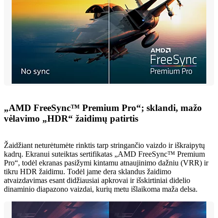
„AMD FreeSync™ Premium Pro“; sklandi, mažo
vėlavimo „HDR“ žaidimų patirtis
Žaidžiant neturėtumėte rinktis tarp stringančio vaizdo ir iškraipytų
kadrų. Ekranui suteiktas sertifikatas „AMD FreeSync™ Premium
Pro“, todėl ekranas pasižymi kintamu atnaujinimo dažniu (VRR) ir
tikru HDR žaidimu. Todėl jame dera sklandus žaidimo
atvaizdavimas esant didžiausiai apkrovai ir išskirtiniai didelio
dinaminio diapazono vaizdai, kurių metu išlaikoma maža delsa.