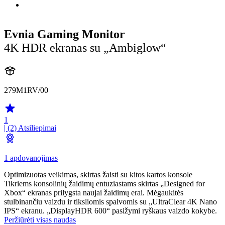
Evnia Gaming Monitor
4K HDR ekranas su „Ambiglow“
279M1RV/00
1
| (2)
Atsiliepimai
1 apdovanojimas
Optimizuotas veikimas, skirtas žaisti su kitos kartos konsole
Tikriems konsolinių žaidimų entuziastams skirtas „Designed for
Xbox“ ekranas prilygsta naujai žaidimų erai. Mėgaukitės
stulbinančiu vaizdu ir tiksliomis spalvomis su „UltraClear 4K Nano
IPS“ ekranu. „DisplayHDR 600“ pasižymi ryškaus vaizdo kokybe.
Peržiūrėti visas naudas