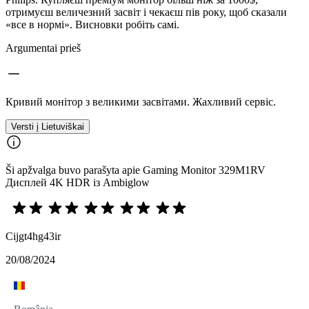
отримуєш величезний засвіт і чекаєш пів року, щоб сказали
«все в нормі». Висновки робіть самі.
Argumentai prieš
Кривий монітор з великими засвітами. Жахливий сервіс.
Versti į Lietuviškai
Ši apžvalga buvo parašyta apie Gaming Monitor 329M1RV
Дисплей 4K HDR із Ambiglow
Cijgt4hg43ir
20/08/2024