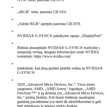
„sRGB“ sritis, paremta CIE1931
„Adobe RGB“ aprėptis paremta CIE1976
NVIDIA® G-SYNC® palaikymo sąsaja: „DisplayPort“
Būtinai atnaujinkite NVIDIA® G-SYNC® tvarkyklę į
naujausią versiją, daugiau informacijos rasite NVIDIA
svetainėje: https://www.nvidia.com/
Įsitikinkite, kad jūsų grafinė plokštė veikia su NVIDIA®
G-SYNC®
2020 „Advanced Micro Devices, Inc.“. Visos teisės
saugomos. AMD, „AMD Arrow“ logotipas, „AMD
FreeSync™“ ir jų deriniai yra „Advanced Micro Devices,
Inc.“ prekių ženklai. Kiti šiame leidinyje naudojami
gaminių pavadinimai yra skirti tik identifikavimui ir gali
būti atitinkamų jų įmonių prekių ženklai.