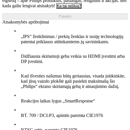
elgseną – apie Philips produktus, paslaugas, renginius ir akcijas. Bet
kada galiu lengvai atsisakyti!
Ką tai reiškia?
Pateikti
Atsakomybės apribojimai
„IPS“ ženklinimas / prekių ženklas ir susiję technologijų
patentai priklauso atitinkamiems jų savininkams.
Didžiausia skiriamoji geba veikia su HDMI įvestimi arba
DP įvestimi.
Kad išvesties našumas būtų geriausias, visada įsitikinkite,
kad jūsų vaizdo plokštė gali pasiekti maksimalią šio
„Philips“ ekrano skiriamąją gebą ir atnaujinimo dažnį.
Reakcijos laikas lygus „SmartResponse“
BT. 709 / DCI-P3, apimtis paremta CIE1976
NTSC sritis, paremta CIE1976