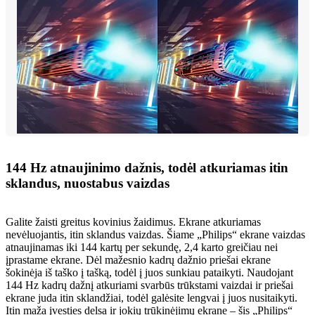
144 Hz atnaujinimo dažnis, todėl atkuriamas itin
sklandus, nuostabus vaizdas
Galite žaisti greitus kovinius žaidimus. Ekrane atkuriamas
nevėluojantis, itin sklandus vaizdas. Šiame „Philips“ ekrane vaizdas
atnaujinamas iki 144 kartų per sekundę, 2,4 karto greičiau nei
įprastame ekrane. Dėl mažesnio kadrų dažnio priešai ekrane
šokinėja iš taško į tašką, todėl į juos sunkiau pataikyti. Naudojant
144 Hz kadrų dažnį atkuriami svarbūs trūkstami vaizdai ir priešai
ekrane juda itin sklandžiai, todėl galėsite lengvai į juos nusitaikyti.
Itin maža įvesties delsa ir jokių trūkinėjimų ekrane – šis „Philips“