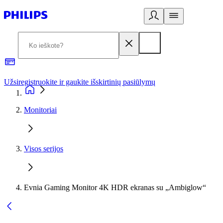
Užsiregistruokite ir gaukite išskirtinių pasiūlymų
3
Monitoriai
Visos serijos
Evnia Gaming Monitor 4K HDR ekranas su „Ambiglow“