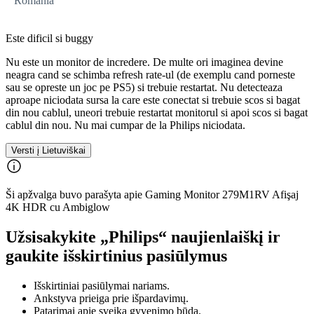
România
Este dificil si buggy
Nu este un monitor de incredere. De multe ori imaginea devine
neagra cand se schimba refresh rate-ul (de exemplu cand porneste
sau se opreste un joc pe PS5) si trebuie restartat. Nu detecteaza
aproape niciodata sursa la care este conectat si trebuie scos si bagat
din nou cablul, uneori trebuie restartat monitorul si apoi scos si bagat
cablul din nou. Nu mai cumpar de la Philips niciodata.
Versti į Lietuviškai
Ši apžvalga buvo parašyta apie Gaming Monitor 279M1RV Afişaj
4K HDR cu Ambiglow
Užsisakykite „Philips“ naujienlaiškį ir
gaukite išskirtinius pasiūlymus
Išskirtiniai pasiūlymai nariams.
Ankstyva prieiga prie išpardavimų.
Patarimai apie sveiką gyvenimo būdą.