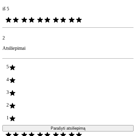
iš 5
2
Atsiliepimai
5
4
3
2
1
Parašyti atsiliepimą