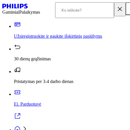
Gaminiai
Palaikymas
Užsiregistruokite ir gaukite išskirtinių pasiūlymų
30 dienų grąžinimas
Pristatymas per 3-4 darbo dienas
El. Parduotuvė