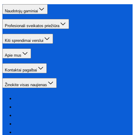
Naudotojų gaminiai
Profesionali sveikatos priežiūra
Kiti sprendimai verslui
Apie mus
Kontaktai pagalbai
Žinokite visas naujienas