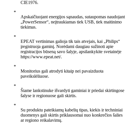
CIE1976.
Apskaičiuojant energijos sąnaudas, sutaupomas naudojant
„PowerSensor“, neįtraukiamas tiek USB, tiek maitinimo
tiekimas.
EPEAT vertinimas galioja tik tais atvejais, kai „Philips“
įregistruoja gaminį. Norėdami daugiau sužinoti apie
registracijos būseną savo šalyje, apsilankykite svetainėje
https://www.epeat.net/.
Monitorius gali atrodyti kitaip nei pavaizduota
paveikslėliuose.
Šiame lankstinuke išvardyti gaminiai ir priedai skirtingose
šalyse ir regionuose gali skirtis.
Su produktu pateikiamų kabelių tipas, kiekis ir techniniai
duomenys gali skirtis priklausomai nuo konkrečios šalies
ar regiono reikalavimų.