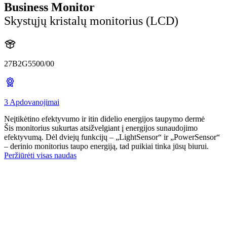
Business Monitor
Skystųjų kristalų monitorius (LCD)
27B2G5500/00
3 Apdovanojimai
Neįtikėtino efektyvumo ir itin didelio energijos taupymo dermė
Šis monitorius sukurtas atsižvelgiant į energijos sunaudojimo
efektyvumą. Dėl dviejų funkcijų – „LightSensor“ ir „PowerSensor“
– derinio monitorius taupo energiją, tad puikiai tinka jūsų biurui.
Peržiūrėti visas naudas