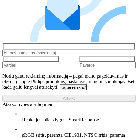
Noriu gauti reklaminę informaciją – pagal mano pageidavimus ir
elgseną – apie Philips produktus, paslaugas, renginius ir akcijas. Bet
kada galiu lengvai atsisakyti!
Ką tai reiškia?
Pateikti
Atsakomybės apribojimai
Reakcijos laikas lygus „SmartResponse“
sRGB sritis, paremta CIE1931, NTSC sritis, paremta