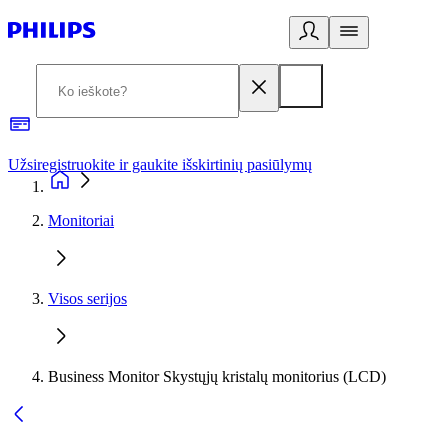
Užsiregistruokite ir gaukite išskirtinių pasiūlymų
3
Monitoriai
Visos serijos
Business Monitor Skystųjų kristalų monitorius (LCD)