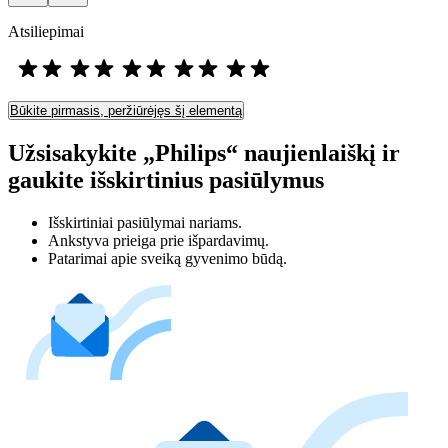
Atsiliepimai
Būkite pirmasis, peržiūrėjęs šį elementą
Užsisakykite „Philips“ naujienlaiškį ir
gaukite išskirtinius pasiūlymus
Išskirtiniai pasiūlymai nariams.
Ankstyva prieiga prie išpardavimų.
Patarimai apie sveiką gyvenimo būdą.