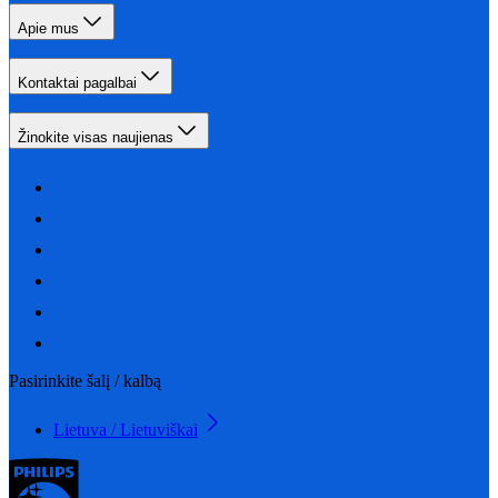
Apie mus
Kontaktai pagalbai
Žinokite visas naujienas
Pasirinkite šalį / kalbą
Lietuva / Lietuviškai