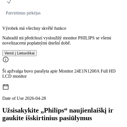
Patvirtintas pirkėjas
Výrobek má všechny skvělé funkce
Nahradil mi předchozí vysloužilý monitor PHILIPS se všemi
novelizacemi poplatnými dnešní době.
Versti į Lietuviškai
Ši apžvalga buvo parašyta apie Monitor 24E1N1200A Full HD
LCD monitor
Date of Use
2026-04-28
Užsisakykite „Philips“ naujienlaiškį ir
gaukite išskirtinius pasiūlymus