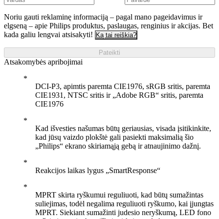
Noriu gauti reklaminę informaciją – pagal mano pageidavimus ir
elgseną – apie Philips produktus, paslaugas, renginius ir akcijas. Bet
kada galiu lengvai atsisakyti!
Ką tai reiškia?
Pateikti
Atsakomybės apribojimai
DCI-P3, apimtis paremta CIE1976, sRGB sritis, paremta
CIE1931, NTSC sritis ir „Adobe RGB“ sritis, paremta
CIE1976
Kad išvesties našumas būtų geriausias, visada įsitikinkite,
kad jūsų vaizdo plokštė gali pasiekti maksimalią šio
„Philips“ ekrano skiriamąją gebą ir atnaujinimo dažnį.
Reakcijos laikas lygus „SmartResponse“
MPRT skirta ryškumui reguliuoti, kad būtų sumažintas
suliejimas, todėl negalima reguliuoti ryškumo, kai įjungtas
MPRT. Siekiant sumažinti judesio neryškumą, LED fono