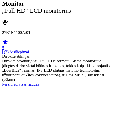
Monitor
„Full HD“ LCD monitorius
27E1N1100A/01
5
| (2)
Atsiliepimai
Dirbkite stilingai
Dirbkite produktyviai „Full HD“ formatu. Šiame monitoriuje
įdiegtos darbo vietai būtinos funkcijos, tokios kaip akis tausojantis
„LowBlue“ režimas, IPS LED plataus matymo technologija,
užtikrinanti aukštos kokybės vaizdą, ir 1 ms MPRT, suteikianti
ryškumo.
Peržiūrėti visas naudas