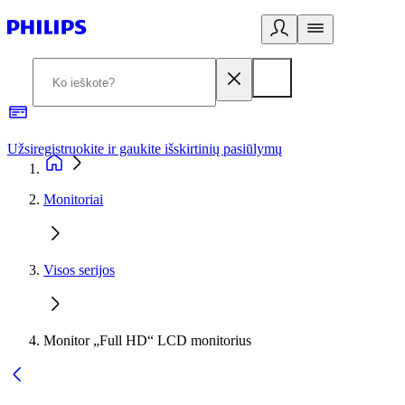
Užsiregistruokite ir gaukite išskirtinių pasiūlymų
3
Monitoriai
Visos serijos
Monitor „Full HD“ LCD monitorius