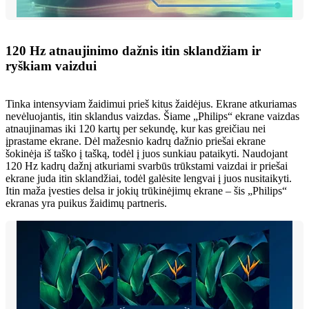
120 Hz atnaujinimo dažnis itin sklandžiam ir
ryškiam vaizdui
Tinka intensyviam žaidimui prieš kitus žaidėjus. Ekrane atkuriamas
nevėluojantis, itin sklandus vaizdas. Šiame „Philips“ ekrane vaizdas
atnaujinamas iki 120 kartų per sekundę, kur kas greičiau nei
įprastame ekrane. Dėl mažesnio kadrų dažnio priešai ekrane
šokinėja iš taško į tašką, todėl į juos sunkiau pataikyti. Naudojant
120 Hz kadrų dažnį atkuriami svarbūs trūkstami vaizdai ir priešai
ekrane juda itin sklandžiai, todėl galėsite lengvai į juos nusitaikyti.
Itin maža įvesties delsa ir jokių trūkinėjimų ekrane – šis „Philips“
ekranas yra puikus žaidimų partneris.