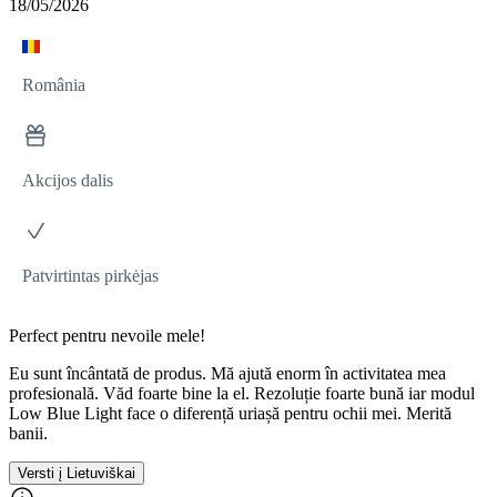
18/05/2026
România
Akcijos dalis
Patvirtintas pirkėjas
Perfect pentru nevoile mele!
Eu sunt încântată de produs. Mă ajută enorm în activitatea mea
profesională. Văd foarte bine la el. Rezoluție foarte bună iar modul
Low Blue Light face o diferență uriașă pentru ochii mei. Merită
banii.
Versti į Lietuviškai