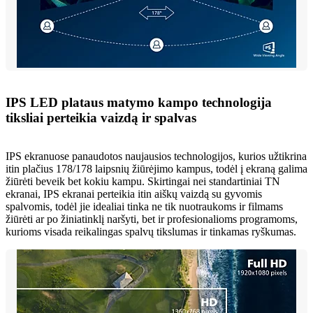
IPS LED plataus matymo kampo technologija
tiksliai perteikia vaizdą ir spalvas
IPS ekranuose panaudotos naujausios technologijos, kurios užtikrina
itin plačius 178/178 laipsnių žiūrėjimo kampus, todėl į ekraną galima
žiūrėti beveik bet kokiu kampu. Skirtingai nei standartiniai TN
ekranai, IPS ekranai perteikia itin aiškų vaizdą su gyvomis
spalvomis, todėl jie idealiai tinka ne tik nuotraukoms ir filmams
žiūrėti ar po žiniatinklį naršyti, bet ir profesionalioms programoms,
kurioms visada reikalingas spalvų tikslumas ir tinkamas ryškumas.