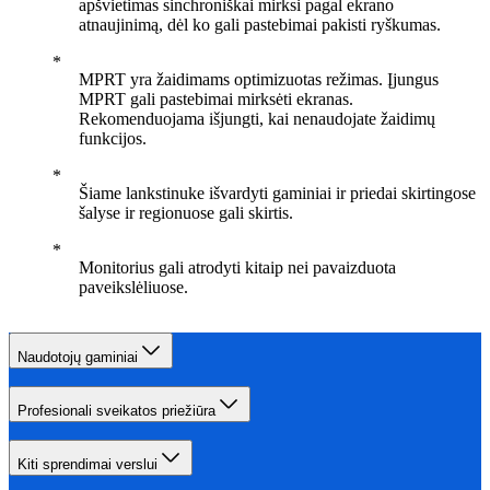
apšvietimas sinchroniškai mirksi pagal ekrano
atnaujinimą, dėl ko gali pastebimai pakisti ryškumas.
MPRT yra žaidimams optimizuotas režimas. Įjungus
MPRT gali pastebimai mirksėti ekranas.
Rekomenduojama išjungti, kai nenaudojate žaidimų
funkcijos.
Šiame lankstinuke išvardyti gaminiai ir priedai skirtingose
šalyse ir regionuose gali skirtis.
Monitorius gali atrodyti kitaip nei pavaizduota
paveikslėliuose.
Naudotojų gaminiai
Profesionali sveikatos priežiūra
Kiti sprendimai verslui