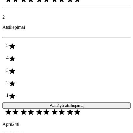
2
Atsiliepimai
5
4
3
2
1
Parašyti atsiliepimą
April248