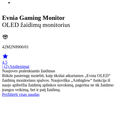
Evnia Gaming Monitor
OLED žaidimų monitorius
42M2N8900/01
4.5
| (2)
Atsiliepimai
Naujoves pralenkiantis žaidimas
Būkite pasirengę nustebti, kaip tiksliai atkuriamos „Evnia OLED“
žaidimų monitoriaus spalvos. Naujoviška „Ambiglow“ funkcija iš
naujo apibrėžia žaidimų aplinkos suvokimą, pagerina ne tik žaidimo
įrangos veikimą, bet ir patį žaidimą.
Peržiūrėti visas naudas