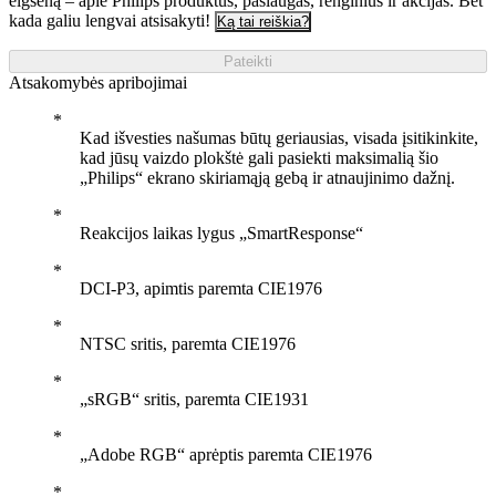
elgseną – apie Philips produktus, paslaugas, renginius ir akcijas. Bet
kada galiu lengvai atsisakyti!
Ką tai reiškia?
Pateikti
Atsakomybės apribojimai
Kad išvesties našumas būtų geriausias, visada įsitikinkite,
kad jūsų vaizdo plokštė gali pasiekti maksimalią šio
„Philips“ ekrano skiriamąją gebą ir atnaujinimo dažnį.
Reakcijos laikas lygus „SmartResponse“
DCI-P3, apimtis paremta CIE1976
NTSC sritis, paremta CIE1976
„sRGB“ sritis, paremta CIE1931
„Adobe RGB“ aprėptis paremta CIE1976