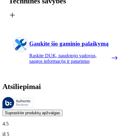
Techninės savybės
Gaukite šio gaminio palaikymą
Raskite DUK, naudotojo vadovus,
saugos informaciją ir patarimus
Atsiliepimai
Šiuos atsiliepimus tvarko „Bazaarvoice“ ir jie atitinka „Bazaarvoice“
Klientų nuomonės, pateikiamos kaip produktų ir žvaigždučių įvertinimai
Supraskite produktų apžvalgas
4.5
iš 5