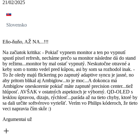
21/02/2025
Slovensko
Eňo-ňuňo, AŽ NA...!!!
Na začiatok kritika: - Pokiaľ vypnem monitor a ten po vypnutí
spustí pixel refresh, necháme prečo sa monitor následne dá do stand
by režimu...monitor by mal ostať vypnutý. Neskutočne otravné a
keby som o tomto vedel pred kúpou, asi by som sa rozhodol inak. -
To že oledy majú flickering po zapnutý adaptive syncu je jasné, no
aby pritom blikal aj Ambiglow...to je moc...A dokonca má
Ambiglow oneskorenie pokiaľ máte zapnuté precision center...tiež
hlúposť. AVŠAK v ostatných aspektoch je výborný. QD-OLED s
lesklou úpravou, dizajn, rýchlosť...paráda až na tieto chyby, ktoré by
sa dali určite softvérovo vyriešiť. Verím vo Philips kóderoch, že tieto
veci napravia čím skôr :)
Argumentai už