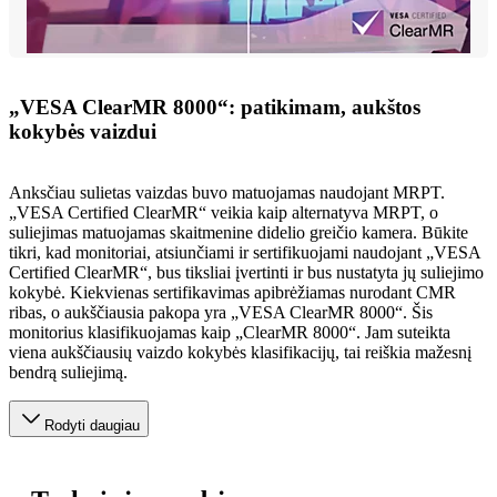
„VESA ClearMR 8000“: patikimam, aukštos
kokybės vaizdui
Anksčiau sulietas vaizdas buvo matuojamas naudojant MRPT.
„VESA Certified ClearMR“ veikia kaip alternatyva MRPT, o
suliejimas matuojamas skaitmenine didelio greičio kamera. Būkite
tikri, kad monitoriai, atsiunčiami ir sertifikuojami naudojant „VESA
Certified ClearMR“, bus tiksliai įvertinti ir bus nustatyta jų suliejimo
kokybė. Kiekvienas sertifikavimas apibrėžiamas nurodant CMR
ribas, o aukščiausia pakopa yra „VESA ClearMR 8000“. Šis
monitorius klasifikuojamas kaip „ClearMR 8000“. Jam suteikta
viena aukščiausių vaizdo kokybės klasifikacijų, tai reiškia mažesnį
bendrą suliejimą.
Rodyti daugiau