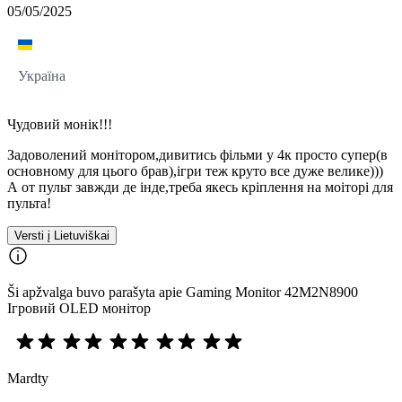
05/05/2025
Україна
Чудовий монік!!!
Задоволений монітором,дивитись фільми у 4к просто супер(в
основному для цього брав),ігри теж круто все дуже велике)))
А от пульт завжди де інде,треба якесь кріплення на моіторі для
пульта!
Versti į Lietuviškai
Ši apžvalga buvo parašyta apie Gaming Monitor 42M2N8900
Ігровий OLED монітор
Mardty