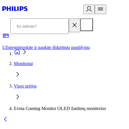
Užsiregistruokite ir gaukite išskirtinių pasiūlymų
3
Monitoriai
Visos serijos
Evnia Gaming Monitor OLED žaidimų monitorius