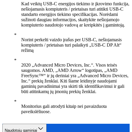
Kad veiktų USB-C energijos tiekimo ir įkrovimo funkcija,
nešiojamasis kompiuteris / prietaisas turi atitikti USB-C
standarto energijos tiekimo specifikacijas. Norėdami
sužinoti daugiau informacijos, skaitykite nešiojamojo
kompiuterio naudotojo vadovą ar kreipkitės į gamintoją.
Norint perkelti vaizdo įrašus per USB-C, nešiojamasis
kompiuteris / prietaisas turi palaikyti „USB-C DP Alt“
režimą
2020 „Advanced Micro Devices, Inc.“. Visos teisės
saugomos. AMD, „AMD Arrow“ logotipas, „AMD
FreeSync™“ ir jų deriniai yra „Advanced Micro Devices,
Inc.“ prekių ženklai. Kiti šiame leidinyje naudojami
gaminių pavadinimai yra skirti tik identifikavimui ir gali
būti atitinkamų jų įmonių prekių ženklai.
Monitorius gali atrodyti kitaip nei pavaizduota
paveikslėliuose.
Naudotojų gaminiai