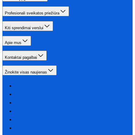
Profesionali sveikatos priežiūra
Kiti sprendimai verslui
Apie mus
Kontaktai pagalbai
Žinokite visas naujienas