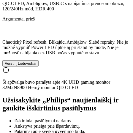
QD-OLED, Ambliglow, USB-C s nabíjaním a prenosom obrazu,
120/240Hz mód, HDR 400
Argumentai prieš
Chaotický Pixel refresh, Blikajúci Ambiglow, Slabé repráky, Nie je
možné vypnúť Power LED úplne aj pri stand by mode, Nie je
možnosť nabíjania cez USB počas vypnutého stavu
Versti į Lietuviškai
Ši apžvalga buvo parašyta apie 4K UHD gaming monitor
32M2N8900 Herný monitor QD OLED
Užsisakykite „Philips“ naujienlaiškį ir
gaukite išskirtinius pasiūlymus
Išskirtiniai pasiūlymai nariams.
Ankstyva prieiga prie išpardavimų.
Patarimai apie sveiką gyvenimo būdą.