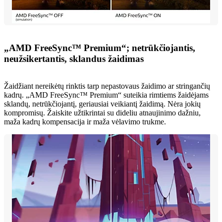
„AMD FreeSync™ Premium“; netrūkčiojantis,
neužsikertantis, sklandus žaidimas
Žaidžiant nereikėtų rinktis tarp nepastovaus žaidimo ar stringančių
kadrų. „AMD FreeSync™ Premium“ suteikia rimtiems žaidėjams
sklandų, netrūkčiojantį, geriausiai veikiantį žaidimą. Nėra jokių
kompromisų. Žaiskite užtikrintai su dideliu atnaujinimo dažniu,
maža kadrų kompensacija ir maža vėlavimo trukme.