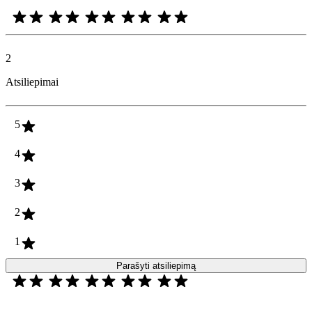
2
Atsiliepimai
5
4
3
2
1
Parašyti atsiliepimą