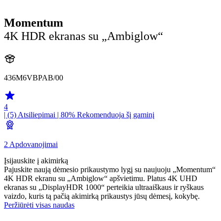
Momentum
4K HDR ekranas su „Ambiglow“
436M6VBPAB/00
4
| (5)
Atsiliepimai
| 80% Rekomenduoja šį gaminį
2 Apdovanojimai
Įsijauskite į akimirką
Pajuskite naują dėmesio prikaustymo lygį su naujuoju „Momentum“
4K HDR ekranu su „Ambiglow“ apšvietimu. Platus 4K UHD
ekranas su „DisplayHDR 1000“ perteikia ultraaiškaus ir ryškaus
vaizdo, kuris tą pačią akimirką prikaustys jūsų dėmesį, kokybę.
Peržiūrėti visas naudas