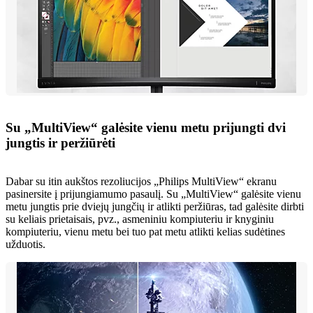
Su „MultiView“ galėsite vienu metu prijungti dvi
jungtis ir peržiūrėti
Dabar su itin aukštos rezoliucijos „Philips MultiView“ ekranu
pasinersite į prijungiamumo pasaulį. Su „MultiView“ galėsite vienu
metu jungtis prie dviejų jungčių ir atlikti peržiūras, tad galėsite dirbti
su keliais prietaisais, pvz., asmeniniu kompiuteriu ir knyginiu
kompiuteriu, vienu metu bei tuo pat metu atlikti kelias sudėtines
užduotis.