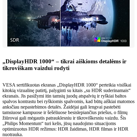
„DisplayHDR 1000“ – tikrai aiškioms detalėms ir
tikroviškam vaizdui rodyti
VESA sertifikuotas ekranas „DisplayHDR 1000“ perteikia visiškai
kitokią vizualinę patirtį, palyginti su kitais „su HDR suderinamais“
ekranais. Jis pasižymi itin tamsių juodų atspalvių ir ryškiai baltos
spalvos kontrastu bei ryškiomis spalvomis, kad būtų aiškiai matomos
anksčiau nepastebimos detalės. Žaidėjai gali lengvai pastebėti
tamsiuose kampuose ir šešėliuose besislepiančius priešus, o filmų
žiūrovai gali mėgautis patrauklesniu ir tikroviškesniu vaizdu. Šis
„Philips Momentum“ turi kelis, jūsų naudojimo situacijoms
optimizuotus HDR režimus: HDR žaidimas, HDR filmas ir HDR
nuotrauka.