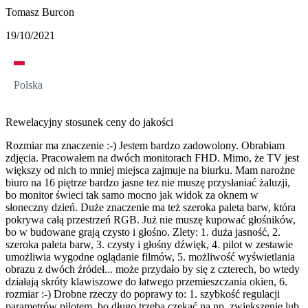
Tomasz Burcon
19/10/2021
Polska
Rewelacyjny stosunek ceny do jakości
Rozmiar ma znaczenie :-) Jestem bardzo zadowolony. Obrabiam
zdjęcia. Pracowałem na dwóch monitorach FHD. Mimo, że TV jest
większy od nich to mniej miejsca zajmuje na biurku. Mam narożne
biuro na 16 piętrze bardzo jasne tez nie muszę przysłaniać żaluzji,
bo monitor świeci tak samo mocno jak widok za oknem w
słoneczny dzień. Duże znaczenie ma też szeroka paleta barw, która
pokrywa całą przestrzeń RGB. Już nie muszę kupować głośników,
bo w budowane grają czysto i głośno. Zlety: 1. duża jasność, 2.
szeroka paleta barw, 3. czysty i głośny dźwięk, 4. pilot w zestawie
umożliwia wygodne oglądanie filmów, 5. możliwość wyświetlania
obrazu z dwóch źródeł... może przydało by się z czterech, bo wtedy
działają skróty klawiszowe do łatwego przemieszczania okien, 6.
rozmiar :-) Drobne rzeczy do poprawy to: 1. szybkość regulacji
parametrów pilotem, bo długo trzeba czekać na np. zwiększenie lub