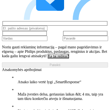
Noriu gauti reklaminę informaciją – pagal mano pageidavimus ir
elgseną – apie Philips produktus, paslaugas, renginius ir akcijas. Bet
kada galiu lengvai atsisakyti!
Ką tai reiškia?
Pateikti
Atsakomybės apribojimai
Atsako laiko vertė lygi „SmartResponse“
Maža įvesties delsa, geriausias laikas &lt; 4 ms, taip yra
tam tikru konkrečiu atveju ir išmatuojama.