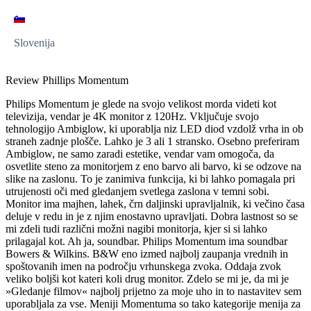
Slovenija
Review Phillips Momentum
Philips Momentum je glede na svojo velikost morda videti kot
televizija, vendar je 4K monitor z 120Hz. Vključuje svojo
tehnologijo Ambiglow, ki uporablja niz LED diod vzdolž vrha in ob
straneh zadnje plošče. Lahko je 3 ali 1 stransko. Osebno preferiram
Ambiglow, ne samo zaradi estetike, vendar vam omogoča, da
osvetlite steno za monitorjem z eno barvo ali barvo, ki se odzove na
slike na zaslonu. To je zanimiva funkcija, ki bi lahko pomagala pri
utrujenosti oči med gledanjem svetlega zaslona v temni sobi.
Monitor ima majhen, lahek, črn daljinski upravljalnik, ki večino časa
deluje v redu in je z njim enostavno upravljati. Dobra lastnost so se
mi zdeli tudi različni možni nagibi monitorja, kjer si si lahko
prilagajal kot. Ah ja, soundbar. Philips Momentum ima soundbar
Bowers & Wilkins. B&W eno izmed najbolj zaupanja vrednih in
spoštovanih imen na področju vrhunskega zvoka. Oddaja zvok
veliko boljši kot kateri koli drug monitor. Zdelo se mi je, da mi je
»Gledanje filmov« najbolj prijetno za moje uho in to nastavitev sem
uporabljala za vse. Meniji Momentuma so tako kategorije menija za