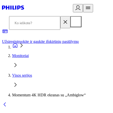
Užsiregistruokite ir gaukite išskirtinių pasiūlymų
3
Monitoriai
Visos serijos
Momentum 4K HDR ekranas su „Ambiglow“