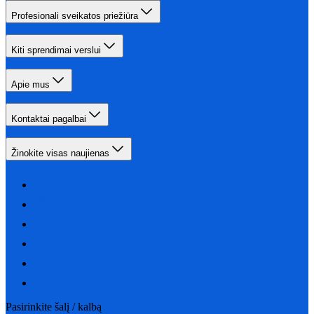
Profesionali sveikatos priežiūra
Kiti sprendimai verslui
Apie mus
Kontaktai pagalbai
Žinokite visas naujienas
Pasirinkite šalį / kalbą