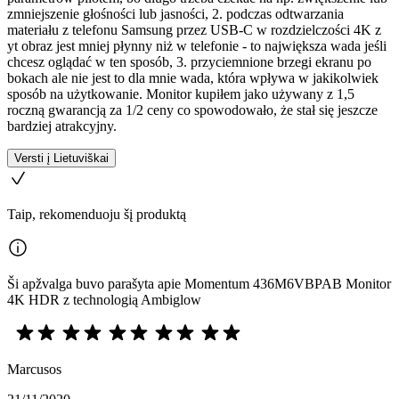
zmniejszenie głośności lub jasności, 2. podczas odtwarzania
materiału z telefonu Samsung przez USB-C w rozdzielczości 4K z
yt obraz jest mniej płynny niż w telefonie - to największa wada jeśli
chcesz oglądać w ten sposób, 3. przyciemnione brzegi ekranu po
bokach ale nie jest to dla mnie wada, która wpływa w jakikolwiek
sposób na użytkowanie. Monitor kupiłem jako używany z 1,5
roczną gwarancją za 1/2 ceny co spowodowało, że stał się jeszcze
bardziej atrakcyjny.
Versti į Lietuviškai
Taip, rekomenduoju šį produktą
Ši apžvalga buvo parašyta apie Momentum 436M6VBPAB Monitor
4K HDR z technologią Ambiglow
Marcusos