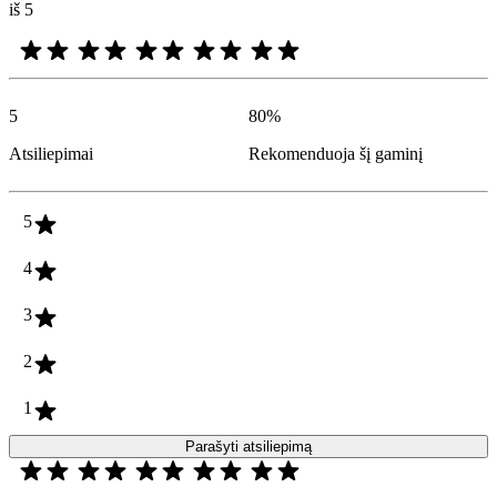
iš 5
5
80
%
Atsiliepimai
Rekomenduoja šį gaminį
5
4
3
2
1
Parašyti atsiliepimą