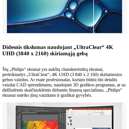
Didesnis tikslumas naudojant „UltraClear“ 4K
UHD (3840 x 2160) skiriamąją gebą
Šių „Philips“ ekranai yra aukštų charakteristikų ekranai,
perteikiantys „UltraClear“, 4K UHD (3 840 x 2 160) skiriamosios
gebos vaizdus. Ar esate profesionalas, kuriam būtini itin detalūs
vaizdai CAD sprendimams, naudojant 3D grafikos programas, ar su
didžiulėmis skaičiuoklėmis dirbantis finansų specialistas, „Philips“
ekranai suteiks jūsų vaizdams ir grafikai gyvybės.