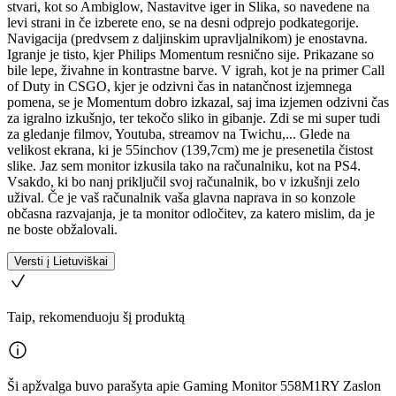
stvari, kot so Ambiglow, Nastavitve iger in Slika, so navedene na
levi strani in če izberete eno, se na desni odprejo podkategorije.
Navigacija (predvsem z daljinskim upravljalnikom) je enostavna.
Igranje je tisto, kjer Philips Momentum resnično sije. Prikazane so
bile lepe, živahne in kontrastne barve. V igrah, kot je na primer Call
of Duty in CSGO, kjer je odzivni čas in natančnost izjemnega
pomena, se je Momentum dobro izkazal, saj ima izjemen odzivni čas
za igralno izkušnjo, ter tekočo sliko in gibanje. Zdi se mi super tudi
za gledanje filmov, Youtuba, streamov na Twichu,... Glede na
velikost ekrana, ki je 55inchov (139,7cm) me je presenetila čistost
slike. Jaz sem monitor izkusila tako na računalniku, kot na PS4.
Vsakdo, ki bo nanj priključil svoj računalnik, bo v izkušnji zelo
užival. Če je vaš računalnik vaša glavna naprava in so konzole
občasna razvajanja, je ta monitor odločitev, za katero mislim, da je
ne boste obžalovali.
Versti į Lietuviškai
Taip, rekomenduoju šį produktą
Ši apžvalga buvo parašyta apie Gaming Monitor 558M1RY Zaslon