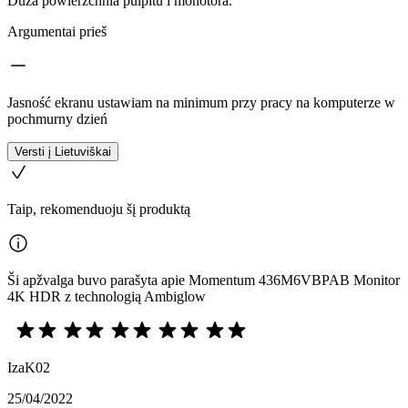
Duża powierzchnia pulpitu i monotora.
Argumentai prieš
Jasność ekranu ustawiam na minimum przy pracy na komputerze w
pochmurny dzień
Versti į Lietuviškai
Taip, rekomenduoju šį produktą
Ši apžvalga buvo parašyta apie Momentum 436M6VBPAB Monitor
4K HDR z technologią Ambiglow
IzaK02
25/04/2022