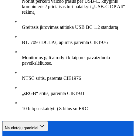
Norint perkelti vaizdo įrašus per USB-C, knyginis
kompiuteris / prietaisas turi palaikyti „USB-C DP Alt“
režimą
Greitasis įkrovimas atitinka USB BC 1.2 standartą
BT. 709 / DCI-P3, apimtis paremta CIE1976
Monitorius gali atrodyti kitaip nei pavaizduota
paveikslėliuose.
NTSC sritis, paremta CIE1976
„sRGB“ sritis, paremta CIE1931
10 bitų suskaidyti į 8 bitus su FRC
Naudotojų gaminiai