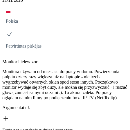
21/11/2020
Polska
Patvirtintas pirkėjas
Monitor i telewizor
Monitora używam od miesiąca do pracy w domu. Powierzchnia
pulpitu cztery razy większa niż na laptopie - nie trzeba
wygrzebywać otwartych okien spod stosu innych. Początkowo
monitor wydaje się zbyt duży, ale można się przyzwyczaić - i ruszać
głową zamiast samymi oczami :). To akurat zaleta. Po pracy
oglądam na nim filmy po podłączeniu boxa IP TV (Netflix itp).
Argumentai už