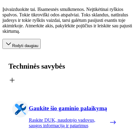
Įsivaizduokite tai. Išsamesnės smulkmenos. Neįtikėtinai ryškios
spalvos. Tokie tikroviški odos atspalviai. Toks sklandus, natūralus
judesys ir tokie ryškūs vaizdai, tarsi galėtum pasijusti esantis toje
akimirkoje. Atmerkite akis, pakylėkite pojūčius ir leiskite sau pajusti
skirtumą.
Rodyti daugiau
Techninės savybės
Gaukite šio gaminio palaikymą
Raskite DUK, naudotojo vadovus,
saugos informaciją ir patarimus