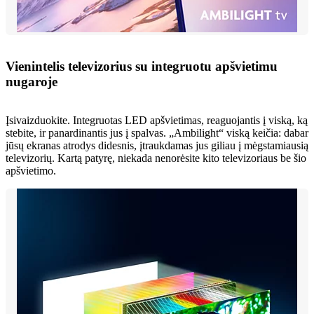
Vienintelis televizorius su integruotu apšvietimu
nugaroje
Įsivaizduokite. Integruotas LED apšvietimas, reaguojantis į viską, ką
stebite, ir panardinantis jus į spalvas. „Ambilight“ viską keičia: dabar
jūsų ekranas atrodys didesnis, įtraukdamas jus giliau į mėgstamiausią
televizorių. Kartą patyrę, niekada nenorėsite kito televizoriaus be šio
apšvietimo.