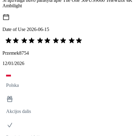
Ši apžvalga buvo parašyta apie The One 50PUS9060 Telewizor 4K
Ambilight
Date of Use
2026-06-15
Przemek8754
12/01/2026
Polska
Akcijos dalis