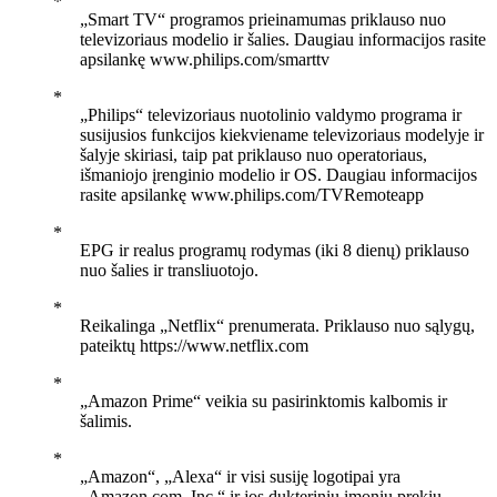
„Smart TV“ programos prieinamumas priklauso nuo
televizoriaus modelio ir šalies. Daugiau informacijos rasite
apsilankę www.philips.com/smarttv
„Philips“ televizoriaus nuotolinio valdymo programa ir
susijusios funkcijos kiekviename televizoriaus modelyje ir
šalyje skiriasi, taip pat priklauso nuo operatoriaus,
išmaniojo įrenginio modelio ir OS. Daugiau informacijos
rasite apsilankę www.philips.com/TVRemoteapp
EPG ir realus programų rodymas (iki 8 dienų) priklauso
nuo šalies ir transliuotojo.
Reikalinga „Netflix“ prenumerata. Priklauso nuo sąlygų,
pateiktų https://www.netflix.com
„Amazon Prime“ veikia su pasirinktomis kalbomis ir
šalimis.
„Amazon“, „Alexa“ ir visi susiję logotipai yra
„Amazon.com, Inc.“ ir jos dukterinių įmonių prekių