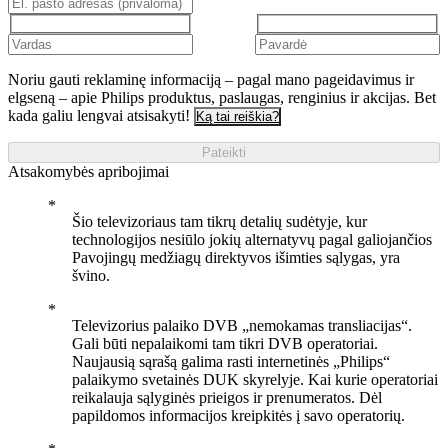
Noriu gauti reklaminę informaciją – pagal mano pageidavimus ir
elgseną – apie Philips produktus, paslaugas, renginius ir akcijas. Bet
kada galiu lengvai atsisakyti!
Ką tai reiškia?
Pateikti
Atsakomybės apribojimai
Šio televizoriaus tam tikrų detalių sudėtyje, kur
technologijos nesiūlo jokių alternatyvų pagal galiojančios
Pavojingų medžiagų direktyvos išimties sąlygas, yra
švino.
Televizorius palaiko DVB „nemokamas transliacijas“.
Gali būti nepalaikomi tam tikri DVB operatoriai.
Naujausią sąrašą galima rasti internetinės „Philips“
palaikymo svetainės DUK skyrelyje. Kai kurie operatoriai
reikalauja sąlyginės prieigos ir prenumeratos. Dėl
papildomos informacijos kreipkitės į savo operatorių.