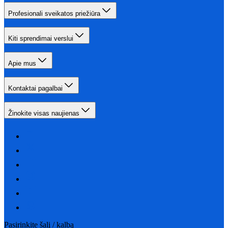
Profesionali sveikatos priežiūra
Kiti sprendimai verslui
Apie mus
Kontaktai pagalbai
Žinokite visas naujienas
Pasirinkite šalį / kalbą