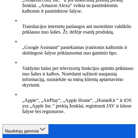
ženklai. „Amazon Alexa“ veikia su pasirinktomis
kalbomis ir pasirinktose šalyse.
Transliacijos internetu paslaugos ant nuotolinio valdiklio
priklauso nuo šalies. Žr. dėžėje esantį produktą.
„Google Assistant“ pasiekiamas įvairiomis kalbomis ir
skirtingose šalyse priklausomai nuo gaminio tipo.
Valdymo balsu per televizorių funkcijos apimtis priklauso
nuo šalies ir kalbos. Norėdami sužinoti naujausią
informaciją, susisiekite su mūsų klientų aptarnavimo
skyriumi.
„Apple“, „AirPlay“, „Apple Home“, „HomeKit “ ir iOS
yra „Apple Inc.“ prekių ženklai, registruoti JAV ir kitose
šalyse bei regionuose.
Naudotojų gaminiai