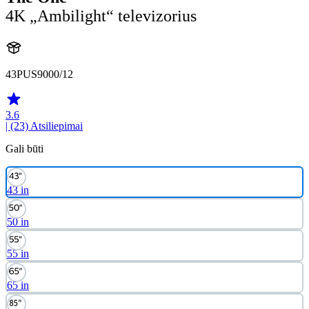
4K „Ambilight“ televizorius
43PUS9000/12
3.6
| (23)
Atsiliepimai
Gali būti
43 in
50 in
55 in
65 in