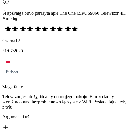
Ši apžvalga buvo parašyta apie The One 65PUS9060 Telewizor 4K
Ambilight
Czarna12
21/07/2025
Polska
Mega fajny
Telewizor jest duży, idealny do mojego pokoju. Bardzo ładny
wyraźny obraz, bezproblemowo łączy się z WiFi. Posiada fajne ledy
z tyłu.
Argumentai už