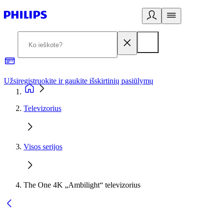
Užsiregistruokite ir gaukite išskirtinių pasiūlymų
3
Televizorius
Visos serijos
The One 4K „Ambilight“ televizorius