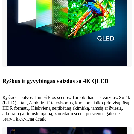
Ryškus ir gyvybingas vaizdas su 4K QLED
Ryškios spalvos. Itin ryškios scenos. Tai tobuliausias vaizdas. Su 4k
(UHD) – tai „Ambilight“ televizorius, kuris prisitaiko prie visų jūsų
HDR formatų. Kiekvieną neįtikėtiną akimirką, tamsią ar šviesią,
atkuriamą ar transliuojamą, žiūrėdami sceną po scenos galėsite
praryti kiekvieną detalę.