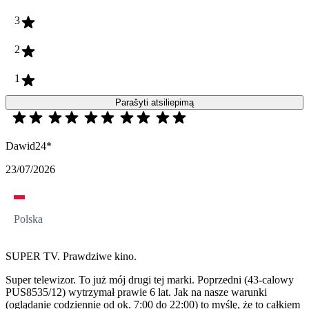
3
2
1
Parašyti atsiliepimą
Dawid24*
23/07/2026
Polska
SUPER TV. Prawdziwe kino.
Super telewizor. To już mój drugi tej marki. Poprzedni (43-calowy
PUS8535/12) wytrzymał prawie 6 lat. Jak na nasze warunki
(oglądanie codziennie od ok. 7:00 do 22:00) to myślę, że to całkiem