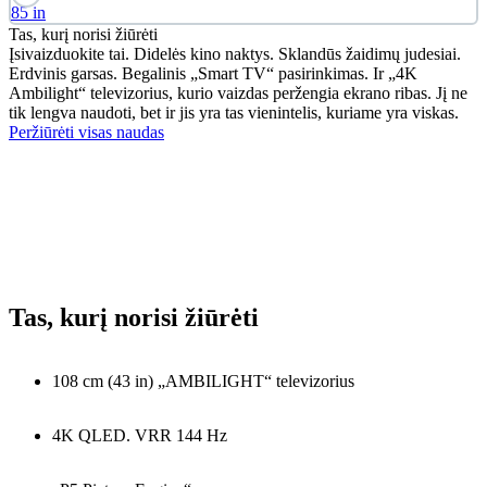
85 in
Tas, kurį norisi žiūrėti
Įsivaizduokite tai. Didelės kino naktys. Sklandūs žaidimų judesiai.
Erdvinis garsas. Begalinis „Smart TV“ pasirinkimas. Ir „4K
Ambilight“ televizorius, kurio vaizdas peržengia ekrano ribas. Jį ne
tik lengva naudoti, bet ir jis yra tas vienintelis, kuriame yra viskas.
Peržiūrėti visas naudas
Tas, kurį norisi žiūrėti
108 cm (43 in) „AMBILIGHT“ televizorius
4K QLED. VRR 144 Hz