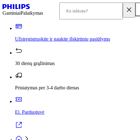
Gaminiai
Palaikymas
Užsiregistruokite ir gaukite išskirtinių pasiūlymų
30 dienų grąžinimas
Pristatymas per 3-4 darbo dienas
El. Parduotuvė