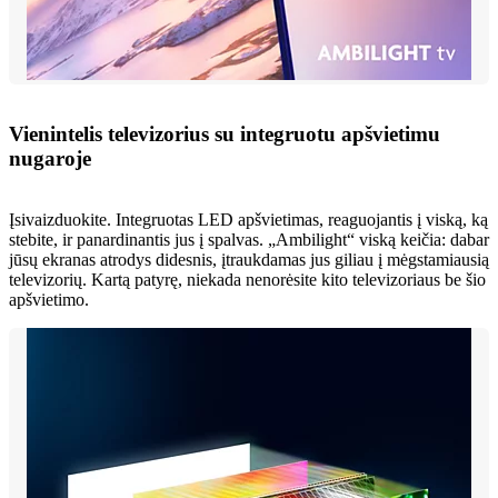
Vienintelis televizorius su integruotu apšvietimu
nugaroje
Įsivaizduokite. Integruotas LED apšvietimas, reaguojantis į viską, ką
stebite, ir panardinantis jus į spalvas. „Ambilight“ viską keičia: dabar
jūsų ekranas atrodys didesnis, įtraukdamas jus giliau į mėgstamiausią
televizorių. Kartą patyrę, niekada nenorėsite kito televizoriaus be šio
apšvietimo.