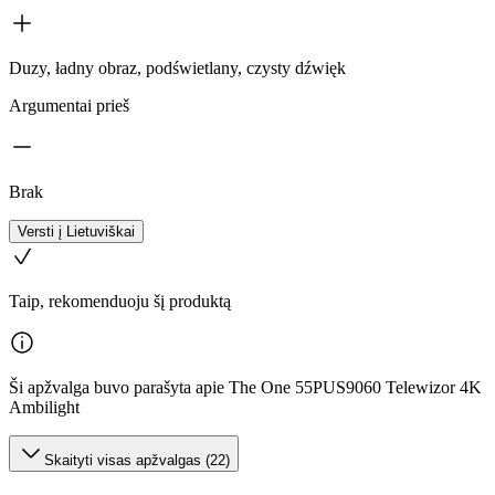
Duzy, ładny obraz, podświetlany, czysty dźwięk
Argumentai prieš
Brak
Versti į Lietuviškai
Taip, rekomenduoju šį produktą
Ši apžvalga buvo parašyta apie The One 55PUS9060 Telewizor 4K
Ambilight
Skaityti visas apžvalgas (22)