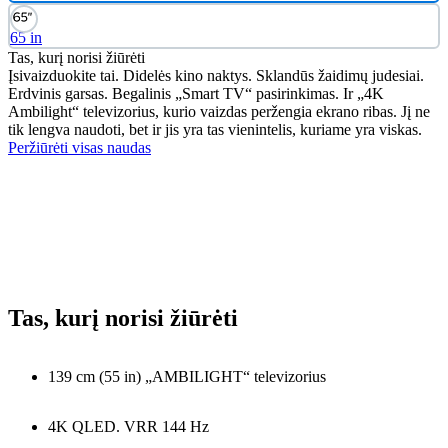
65 in
Tas, kurį norisi žiūrėti
Įsivaizduokite tai. Didelės kino naktys. Sklandūs žaidimų judesiai.
Erdvinis garsas. Begalinis „Smart TV“ pasirinkimas. Ir „4K
Ambilight“ televizorius, kurio vaizdas peržengia ekrano ribas. Jį ne
tik lengva naudoti, bet ir jis yra tas vienintelis, kuriame yra viskas.
Peržiūrėti visas naudas
Tas, kurį norisi žiūrėti
139 cm (55 in) „AMBILIGHT“ televizorius
4K QLED. VRR 144 Hz