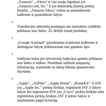
„Amazon“, „Alexa“ ir visi susiję logotipai yra
„Amazon.com, Inc.“ ir jos dukterinių įmonių prekių
ženklai. „Amazon Alexa“ veikia su pasirinktomis
kalbomis ir pasirinktose šalyse.
Transliacijos internetu paslaugos ant nuotolinio valdiklio
priklauso nuo šalies. Žr. dėžėje esantį produktą.
„Google Assistant“ pasiekiamas įvairiomis kalbomis ir
skirtingose šalyse priklausomai nuo gaminio tipo.
Valdymo balsu per televizorių funkcijos apimtis priklauso
nuo šalies ir kalbos. Norėdami sužinoti naujausią
informaciją, susisiekite su mūsų klientų aptarnavimo
skyriumi.
„Apple“, „AirPlay“, „Apple Home“, „HomeKit “ ir iOS
yra „Apple Inc.“ prekių ženklai, registruoti JAV ir kitose
šalyse bei regionuose.IOS yra „Cisco“ prekių ženklas arba
registruotas prekių ženklas JAV ir kitose šalyse ir
naudojamas pagal licenciją.