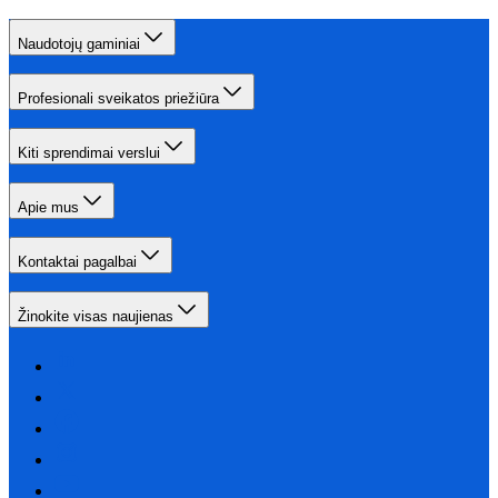
Naudotojų gaminiai
Profesionali sveikatos priežiūra
Kiti sprendimai verslui
Apie mus
Kontaktai pagalbai
Žinokite visas naujienas