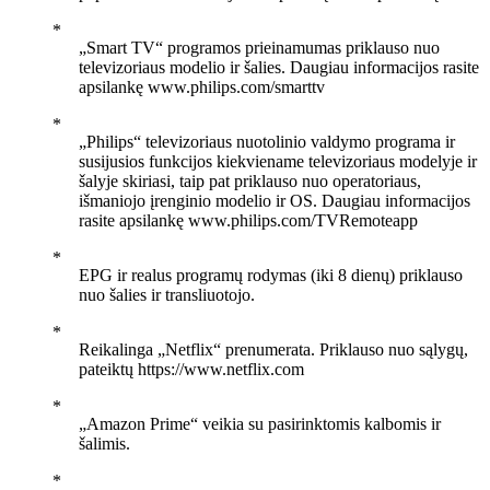
„Smart TV“ programos prieinamumas priklauso nuo
televizoriaus modelio ir šalies. Daugiau informacijos rasite
apsilankę www.philips.com/smarttv
„Philips“ televizoriaus nuotolinio valdymo programa ir
susijusios funkcijos kiekviename televizoriaus modelyje ir
šalyje skiriasi, taip pat priklauso nuo operatoriaus,
išmaniojo įrenginio modelio ir OS. Daugiau informacijos
rasite apsilankę www.philips.com/TVRemoteapp
EPG ir realus programų rodymas (iki 8 dienų) priklauso
nuo šalies ir transliuotojo.
Reikalinga „Netflix“ prenumerata. Priklauso nuo sąlygų,
pateiktų https://www.netflix.com
„Amazon Prime“ veikia su pasirinktomis kalbomis ir
šalimis.