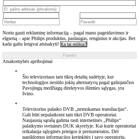
Noriu gauti reklaminę informaciją – pagal mano pageidavimus ir
elgseną – apie Philips produktus, paslaugas, renginius ir akcijas. Bet
kada galiu lengvai atsisakyti!
Ką tai reiškia?
Pateikti
Atsakomybės apribojimai
Šio televizoriaus tam tikrų detalių sudėtyje, kur
technologijos nesiūlo jokių alternatyvų pagal galiojančios
Pavojingų medžiagų direktyvos išimties sąlygas, yra
švino.
Televizorius palaiko DVB „nemokamas transliacijas“.
Gali būti nepalaikomi tam tikri DVB operatoriai.
Naujausią sąrašą galima rasti internetinės „Philips“
palaikymo svetainės DUK skyrelyje. Kai kurie operatoriai
reikalauja sąlyginės prieigos ir prenumeratos. Dėl
papildomos informacijos kreipkitės į savo operatorių.