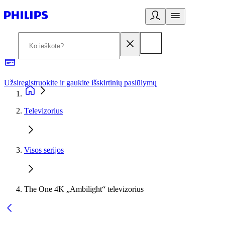
Užsiregistruokite ir gaukite išskirtinių pasiūlymų
3
Televizorius
Visos serijos
The One 4K „Ambilight“ televizorius