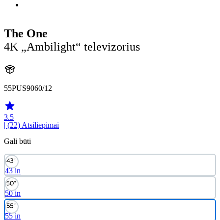
The One
4K „Ambilight“ televizorius
55PUS9060/12
3.5
| (22)
Atsiliepimai
Gali būti
43 in
50 in
55 in