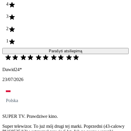
4
3
2
1
Parašyti atsiliepimą
Dawid24*
23/07/2026
Polska
SUPER TV. Prawdziwe kino.
Super telewizor. To już mój drugi tej marki. Poprzedni (43-calowy