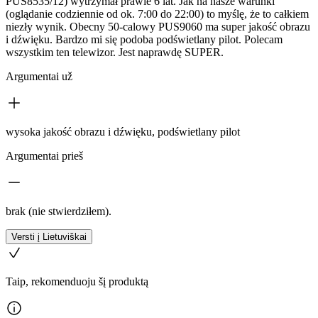
PUS8535/12) wytrzymał prawie 6 lat. Jak na nasze warunki
(oglądanie codziennie od ok. 7:00 do 22:00) to myślę, że to całkiem
niezły wynik. Obecny 50-calowy PUS9060 ma super jakość obrazu
i dźwięku. Bardzo mi się podoba podświetlany pilot. Polecam
wszystkim ten telewizor. Jest naprawdę SUPER.
Argumentai už
wysoka jakość obrazu i dźwięku, podświetlany pilot
Argumentai prieš
brak (nie stwierdziłem).
Versti į Lietuviškai
Taip, rekomenduoju šį produktą