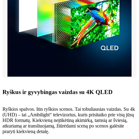
Ryškus ir gyvybingas vaizdas su 4K QLED
Ryškios spalvos. Itin ryškios scenos. Tai tobuliausias vaizdas. Su 4k
(UHD) – tai „Ambilight“ televizorius, kuris prisitaiko prie visų jūsų
HDR formatų. Kiekvieną neįtikėtiną akimirką, tamsią ar šviesią,
atkuriamą ar transliuojamą, žiūrėdami sceną po scenos galėsite
praryti kiekvieną detalę.