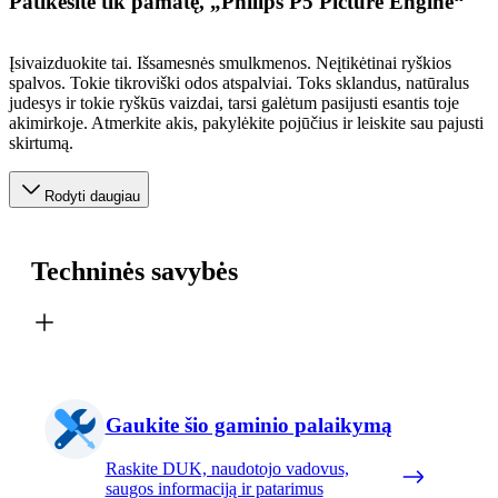
Patikėsite tik pamatę, „Philips P5 Picture Engine“
Įsivaizduokite tai. Išsamesnės smulkmenos. Neįtikėtinai ryškios
spalvos. Tokie tikroviški odos atspalviai. Toks sklandus, natūralus
judesys ir tokie ryškūs vaizdai, tarsi galėtum pasijusti esantis toje
akimirkoje. Atmerkite akis, pakylėkite pojūčius ir leiskite sau pajusti
skirtumą.
Rodyti daugiau
Techninės savybės
Gaukite šio gaminio palaikymą
Raskite DUK, naudotojo vadovus,
saugos informaciją ir patarimus