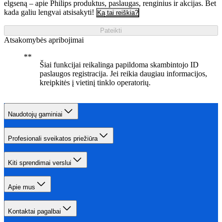
elgseną – apie Philips produktus, paslaugas, renginius ir akcijas. Bet
kada galiu lengvai atsisakyti!
Ką tai reiškia?
Pateikti
Atsakomybės apribojimai
Šiai funkcijai reikalinga papildoma skambintojo ID
paslaugos registracija. Jei reikia daugiau informacijos,
kreipkitės į vietinį tinklo operatorių.
Naudotojų gaminiai
Profesionali sveikatos priežiūra
Kiti sprendimai verslui
Apie mus
Kontaktai pagalbai