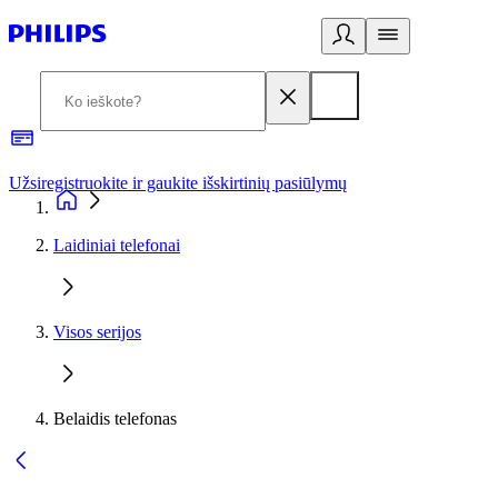
Užsiregistruokite ir gaukite išskirtinių pasiūlymų
3
Laidiniai telefonai
Visos serijos
Belaidis telefonas