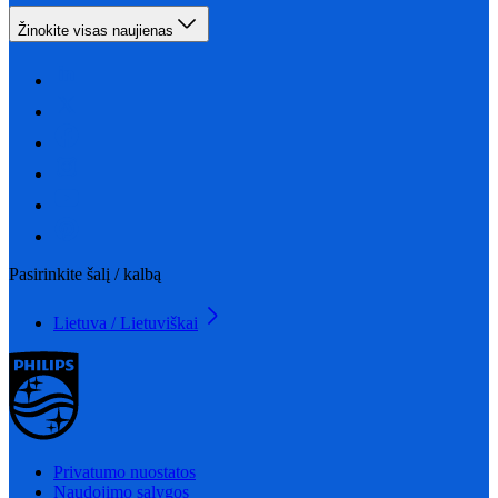
Žinokite visas naujienas
Pasirinkite šalį / kalbą
Lietuva / Lietuviškai
Privatumo nuostatos
Naudojimo sąlygos