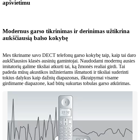
apšvietimu
Modernus garso tikrinimas ir derinimas užtikrina
aukščiausią balso kokybę
Mes tikriname savo DECT telefonų garso kokybę taip, kaip tai daro
aukščiausios klasės ausinių gamintojai. Naudodami modernų ausies
imitatorių galime tiksliai atkurti tai, ką žmonės realiai girdi. Tai
padeda mūsų akustikos inžinieriams išmatuoti ir tiksliai suderinti
tokius dalykus kaip dažnių diapazonas, iškraipymai visame
girdimame diapazone, kad būtų sukurtas tobulas garso atkūrimas.