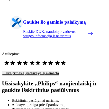
Gaukite šio gaminio palaikymą
Raskite DUK, naudotojo vadovus,
saugos informaciją ir patarimus
Atsiliepimai
Būkite pirmasis, peržiūrėjęs šį elementą
Užsisakykite „Philips“ naujienlaiškį ir
gaukite išskirtinius pasiūlymus
Išskirtiniai pasiūlymai nariams.
Ankstyva prieiga prie išpardavimų.