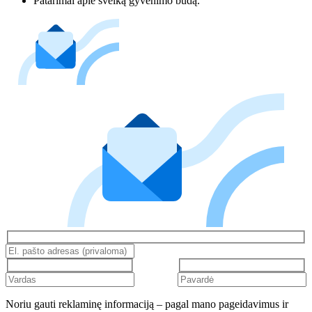
Patarimai apie sveiką gyvenimo būdą.
Noriu gauti reklaminę informaciją – pagal mano pageidavimus ir