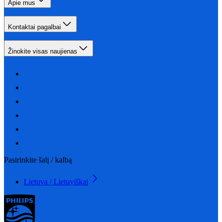
Apie mus
Kontaktai pagalbai
Žinokite visas naujienas
Pasirinkite šalį / kalbą
Lietuva / Lietuviškai