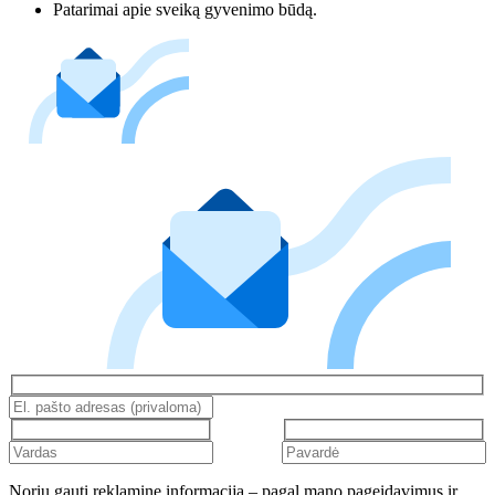
Patarimai apie sveiką gyvenimo būdą.
Noriu gauti reklaminę informaciją – pagal mano pageidavimus ir