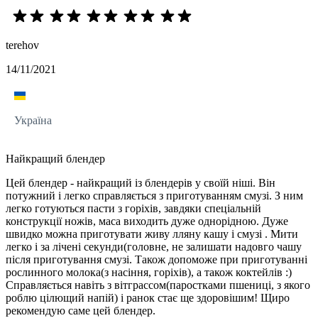
terehov
14/11/2021
Україна
Найкращий блендер
Цей блендер - найкращий із блендерів у своїй ніші. Він
потужний і легко справляється з приготуванням смузі. З ним
легко готуються пасти з горіхів, завдяки спеціальній
конструкції ножів, маса виходить дуже однорідною. Дуже
швидко можна приготувати живу лляну кашу і смузі . Мити
легко і за лічені секунди(головне, не залишати надовго чашу
після приготування смузі. Також допоможе при приготуванні
рослинного молока(з насіння, горіхів), а також коктейлів :)
Справляється навіть з вітграссом(паростками пшениці, з якого
роблю цілющий напій) і ранок стає ще здоровішим! Щиро
рекомендую саме цей блендер.