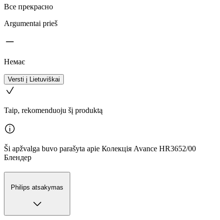
Все прекрасно
Argumentai prieš
Немає
Versti į Lietuviškai
Taip, rekomenduoju šį produktą
Ši apžvalga buvo parašyta apie Колекція Avance HR3652/00
Блендер
Philips atsakymas