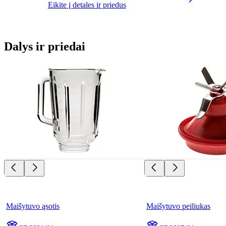
Eikite į detales ir priedus
Dalys ir priedai
Maišytuvo ąsotis
Maišytuvo peiliukas