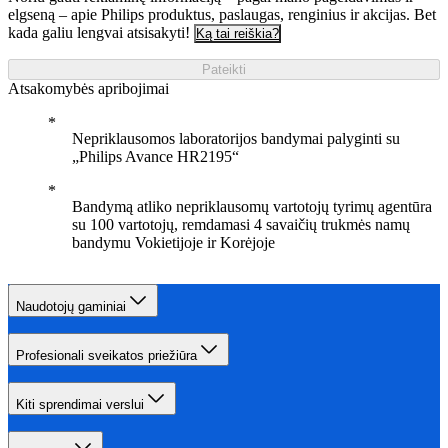
elgseną – apie Philips produktus, paslaugas, renginius ir akcijas. Bet
kada galiu lengvai atsisakyti!
Ką tai reiškia?
Pateikti
Atsakomybės apribojimai
Nepriklausomos laboratorijos bandymai palyginti su
„Philips Avance HR2195“
Bandymą atliko nepriklausomų vartotojų tyrimų agentūra
su 100 vartotojų, remdamasi 4 savaičių trukmės namų
bandymu Vokietijoje ir Korėjoje
Naudotojų gaminiai
Profesionali sveikatos priežiūra
Kiti sprendimai verslui