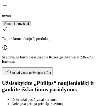
немає
Versti į Lietuviškai
Taip, rekomenduoju šį produktą
Ši apžvalga buvo parašyta apie Колекція Avance HR3652/00
Блендер
Skaityti visas apžvalgas (191)
Užsisakykite „Philips“ naujienlaiškį ir
gaukite išskirtinius pasiūlymus
Išskirtiniai pasiūlymai nariams.
Ankstyva prieiga prie išpardavimų.