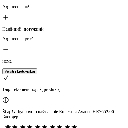
Argumentai už
Надійний, потужний
Argumentai prieš
нема
Versti į Lietuviškai
Taip, rekomenduoju šį produktą
Ši apžvalga buvo parašyta apie Колекція Avance HR3652/00
Блендер