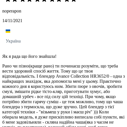
noperapon
14/11/2021
Україна
Як я рада що його знайшла!
Рано чи пізно(краще рано) ти починаєш розуміти, що треба
вести здоровий спосіб життя. Тому що це твоя
відповідальність. І блендер Avance Collection HR3652/0 - одна з
найкращих знахідок, яка допомогла мені у цьому. Практично
кожного дня я користуюсь ним. Збити пюре з овочів, зробити
смузі, змішати рідке тісто-кляр, приготувати хумус, або
домашній урбеч - все під силу цій техніці. При чому, якщо
потрібно збити гарячу суміш - це теж можливо, тому що чаша
блендера з термоскла, що дуже зручно. Цей блендер з тієї
категорії техніки - "візьмеш у руки і маєш річ" ))) Коли
обирала модель, я дуже прискіпливо виписала собі пункти, які
б мене задовільняли - скляна надійна чаша(яка з часом не