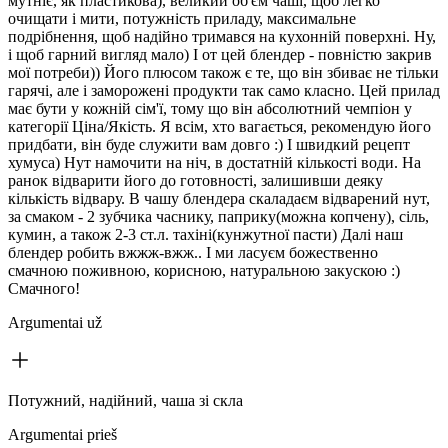
мутніє, як пластикова), великий об'єм чаші, щоб легко
очищати і мити, потужність приладу, максимальне
подрібнення, щоб надійно тримався на кухонній поверхні. Ну,
і щоб гарний вигляд мало) І от цей блендер - повністю закрив
мої потреби)) Його плюсом також є те, що він збиває не тільки
гарячі, але і заморожені продукти так само класно. Цей прилад
має бути у кожній сім'ї, тому що він абсолютний чемпіон у
категорії Ціна/Якість. Я всім, хто вагається, рекомендую його
придбати, він буде служити вам довго :) І швидкий рецепт
хумуса) Нут намочити на ніч, в достатній кількості води. На
ранок відварити його до готовності, залишивши деяку
кількість відвару. В чашу блендера скаладаєм відварений нут,
за смаком - 2 зубчика часнику, паприку(можна копчену), сіль,
кумин, а також 2-3 ст.л. тахіні(кунжутної пасти) Далі наш
блендер робить вжжж-вжж.. І ми ласуєм божественно
смачною поживною, корисною, натуральною закускою :)
Смачного!
Argumentai už
Потужний, надійний, чаша зі скла
Argumentai prieš