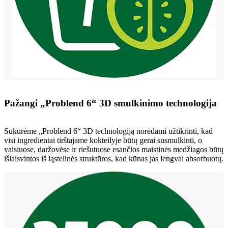
Pažangi „Problend 6“ 3D smulkinimo technologija
Sukūrėme „Problend 6“ 3D technologiją norėdami užtikrinti, kad
visi ingredientai tirštajame kokteilyje būtų gerai susmulkinti, o
vaisiuose, daržovėse ir riešutuose esančios maistinės medžiagos būtų
išlaisvintos iš ląstelinės struktūros, kad kūnas jas lengvai absorbuotų.