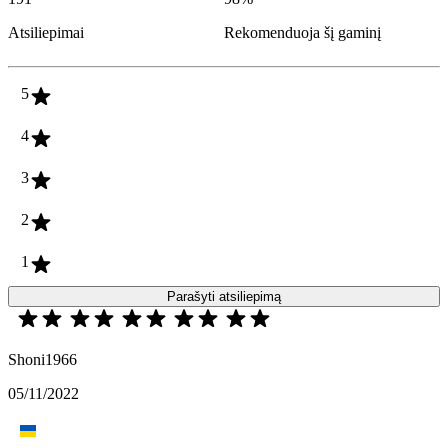
Atsiliepimai
Rekomenduoja šį gaminį
5
4
3
2
1
Parašyti atsiliepimą
Shoni1966
05/11/2022