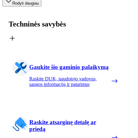
Rodyti daugiau
Techninės savybės
Gaukite šio gaminio palaikymą
Raskite DUK, naudotojo vadovus,
saugos informaciją ir patarimus
Raskite atsarginę detalę ar
priedą