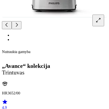
Nutraukta gamyba
„Avance“ kolekcija
Trintuvas
HR3652/00
4.9