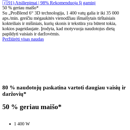
| (191)
Atsiliepimai
| 98% Rekomenduoja šį gaminį
50 % geriau maišo*
Su „ProBlend 6“ 3D technologija, 1 400 vatų galia ir iki 35 000
aps./min. greičiu mėgaukitės vienodžiau išmaišytais tirštaisiais
kokteiliais ir mišiniais, kurių skonis ir tekstūra yra būtent tokia,
kokios pageidaujate. Įrodyta, kad motyvuoja naudotojus dietą
papildyti vaisiais ir daržovėmis.
Peržiūrėti visas naudas
80 % naudotojų paskatina vartoti daugiau vaisių ir
daržovių*
50 % geriau maišo*
1 400 W