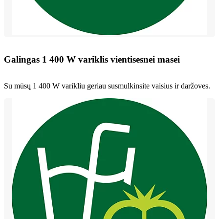
Galingas 1 400 W variklis vientisesnei masei
Su mūsų 1 400 W varikliu geriau susmulkinsite vaisius ir daržoves.