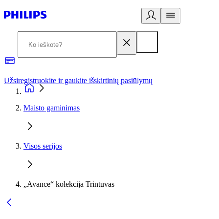
Užsiregistruokite ir gaukite išskirtinių pasiūlymų
3
Maisto gaminimas
Visos serijos
„Avance“ kolekcija Trintuvas