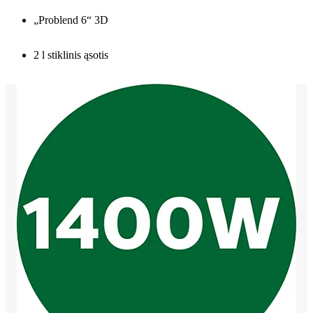
„Problend 6“ 3D
2 l stiklinis ąsotis