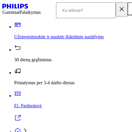
Gaminiai
Palaikymas
Užsiregistruokite ir gaukite išskirtinių pasiūlymų
30 dienų grąžinimas
Pristatymas per 3-4 darbo dienas
El. Parduotuvė