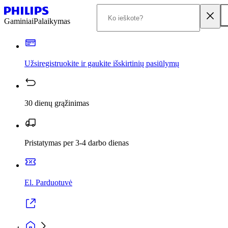
Gaminiai
Palaikymas
Užsiregistruokite ir gaukite išskirtinių pasiūlymų
30 dienų grąžinimas
Pristatymas per 3-4 darbo dienas
El. Parduotuvė