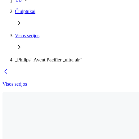
Čiulptukai
Visos serijos
„Philips“ Avent Pacifier „ultra air“
Visos serijos