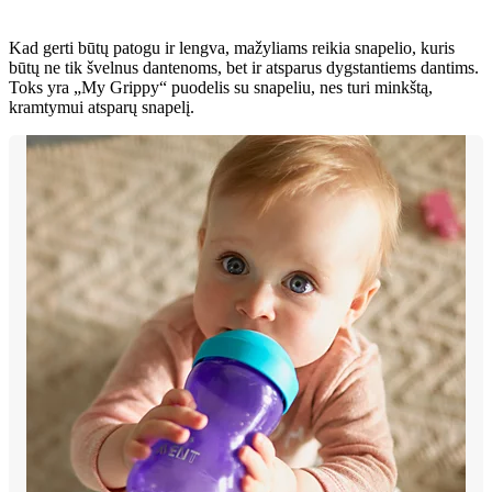
Kad gerti būtų patogu ir lengva, mažyliams reikia snapelio, kuris
būtų ne tik švelnus dantenoms, bet ir atsparus dygstantiems dantims.
Toks yra „My Grippy“ puodelis su snapeliu, nes turi minkštą,
kramtymui atsparų snapelį.