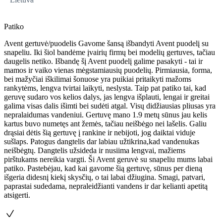
Patiko
Avent gertuvė/puodelis Gavome šansą išbandyti Avent puodelį su
snapeliu. Iki šiol bandėme įvairių firmų bei modelių gertuves, tačiau
daugelis netiko. Išbandę šį Avent puodelį galime pasakyti - tai ir
mamos ir vaiko vienas mėgstamiausių puodelių. Pirmiausia, forma,
bei mažyčiai iškilimai šonuose yra puikiai pritaikyti mažoms
rankytėms, lengva tvirtai laikyti, neslysta. Taip pat patiko tai, kad
geruvę sudaro vos kelios dalys, jas lengva išplauti, lengai ir greitai
galima visas dalis išimti bei sudėti atgal. Visų didžiausias pliusas yra
nepralaidumas vandeniui. Gertuvę mano 1.9 metų sūnus jau kelis
kartus buvo numetęs ant žemės, tačiau neišbėgo nei lašelis. Galiu
drąsiai dėtis šią gertuvę į rankine ir nebijoti, jog daiktai viduje
sušlaps. Patogus dangtelis dar labiau užtikrina,kad vandenukas
neišbėgtų. Dangtelis užsideda ir nusiima lengvai, mažiems
pirštukams nereikia vargti. Ši Avent geruvė su snapeliu mums labai
patiko. Pastebėjau, kad kai gavome šią gertuvę, sūnus per dieną
išgeria didesnį kiekį skysčių, o tai labai džiugina. Smagi, patvari,
paprastai sudedama, nepraleidžianti vandens ir dar kelianti apetitą
atsigerti.