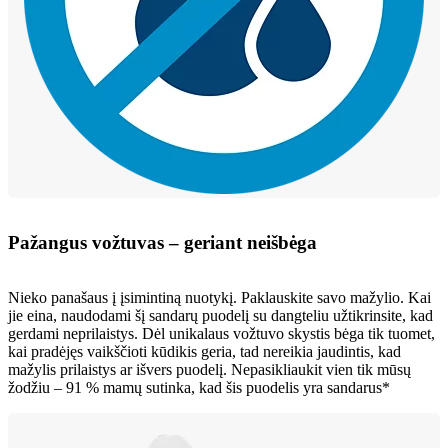
Pažangus vožtuvas – geriant neišbėga
Nieko panašaus į įsimintiną nuotykį. Paklauskite savo mažylio. Kai
jie eina, naudodami šį sandarų puodelį su dangteliu užtikrinsite, kad
gerdami neprilaistys. Dėl unikalaus vožtuvo skystis bėga tik tuomet,
kai pradėjęs vaikščioti kūdikis geria, tad nereikia jaudintis, kad
mažylis prilaistys ar išvers puodelį. Nepasikliaukit vien tik mūsų
žodžiu – 91 % mamų sutinka, kad šis puodelis yra sandarus*