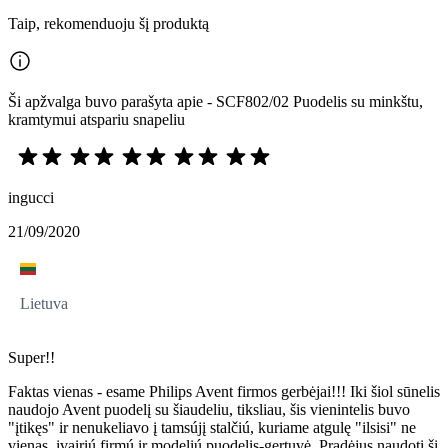
Taip, rekomenduoju šį produktą
Ši apžvalga buvo parašyta apie - SCF802/02 Puodelis su minkštu,
kramtymui atspariu snapeliu
ingucci
21/09/2020
Lietuva
Super!!
Faktas vienas - esame Philips Avent firmos gerbėjai!!! Iki šiol sūnelis
naudojo Avent puodelį su šiaudeliu, tiksliau, šis vienintelis buvo
"įtikęs" ir nenukeliavo į tamsújį stalčiú, kuriame atgulę "ilsisi" ne
vienas, įvairiú firmú ir modeliú puodelis-gertuvė. Pradėjus naudoti šį