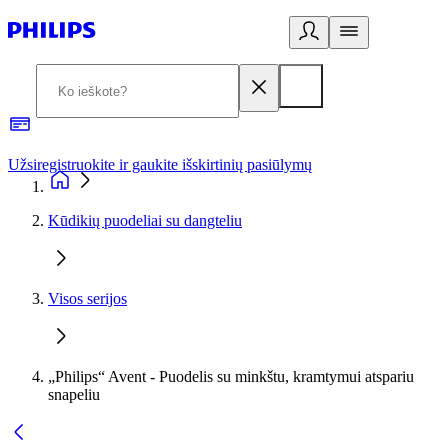
Užsiregistruokite ir gaukite išskirtinių pasiūlymų
3
Kūdikių puodeliai su dangteliu
Visos serijos
„Philips“ Avent - Puodelis su minkštu, kramtymui atspariu
snapeliu