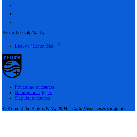
Pasirinkite šalį / kalbą
Lietuva / Lietuviškai
Privatumo nuostatos
Naudojimo sąlygos
Slapukų nuostatos
© Koninklijke Philips N.V., 2004 - 2026. Visos teisės saugomos.