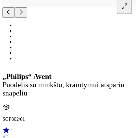
„Philips“ Avent -
Puodelis su minkštu, kramtymui atspariu
snapeliu
SCF802/01
4.3