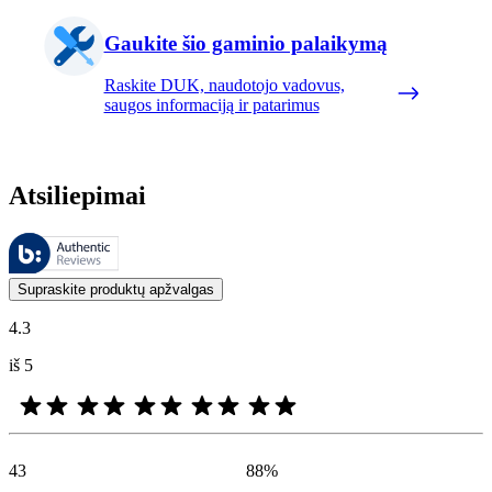
Gaukite šio gaminio palaikymą
Raskite DUK, naudotojo vadovus,
saugos informaciją ir patarimus
Atsiliepimai
Šiuos atsiliepimus tvarko „Bazaarvoice“ ir jie atitinka „Bazaarvoice“
Klientų nuomonės, pateikiamos kaip produktų ir žvaigždučių įvertinimai
Supraskite produktų apžvalgas
4.3
iš 5
43
88
%