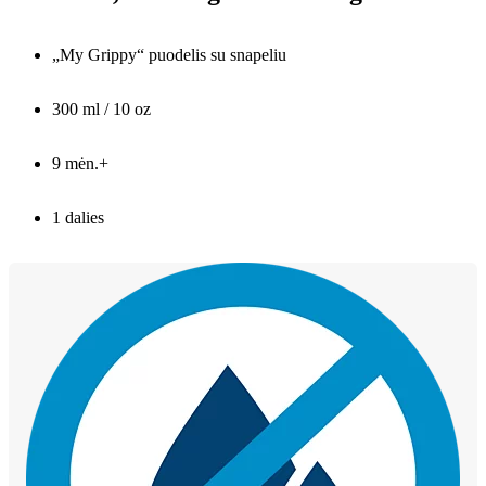
„My Grippy“ puodelis su snapeliu
300 ml / 10 oz
9 mėn.+
1 dalies