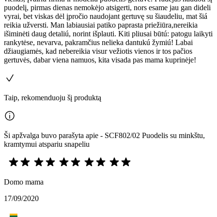
puodelį, pirmas dienas nemokėjo atsigerti, nors esame jau gan dideli
vyrai, bet viskas dėl įpročio naudojant gertuvę su šiaudeliu, mat šiá
reikia užversti. Man labiausiai patiko paprasta priežiūra,nereikia
išiminėti daug detaliú, norint išplauti. Kiti pliusai būtú: patogu laikyti
rankytėse, nevarva, pakramčius nelieka dantukú žymiú! Labai
džiaugiamės, kad nebereikia visur vežiotis vienos ir tos pačios
gertuvės, dabar viena namuos, kita visada pas mama kuprinėje!
Taip, rekomenduoju šį produktą
Ši apžvalga buvo parašyta apie - SCF802/02 Puodelis su minkštu,
kramtymui atspariu snapeliu
Domo mama
17/09/2020