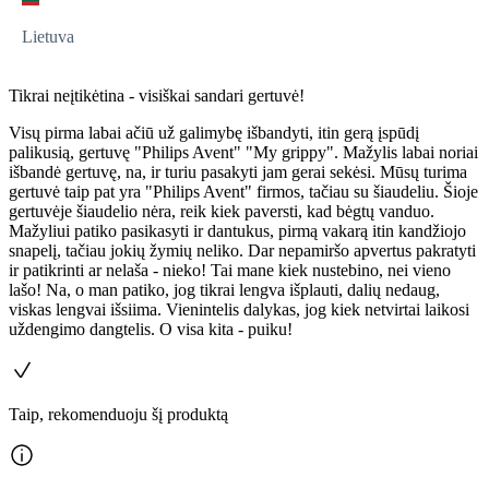
Lietuva
Tikrai neįtikėtina - visiškai sandari gertuvė!
Visų pirma labai ačiū už galimybę išbandyti, itin gerą įspūdį
palikusią, gertuvę "Philips Avent" "My grippy". Mažylis labai noriai
išbandė gertuvę, na, ir turiu pasakyti jam gerai sekėsi. Mūsų turima
gertuvė taip pat yra "Philips Avent" firmos, tačiau su šiaudeliu. Šioje
gertuvėje šiaudelio nėra, reik kiek paversti, kad bėgtų vanduo.
Mažyliui patiko pasikasyti ir dantukus, pirmą vakarą itin kandžiojo
snapelį, tačiau jokių žymių neliko. Dar nepamiršo apvertus pakratyti
ir patikrinti ar nelaša - nieko! Tai mane kiek nustebino, nei vieno
lašo! Na, o man patiko, jog tikrai lengva išplauti, dalių nedaug,
viskas lengvai išsiima. Vienintelis dalykas, jog kiek netvirtai laikosi
uždengimo dangtelis. O visa kita - puiku!
Taip, rekomenduoju šį produktą