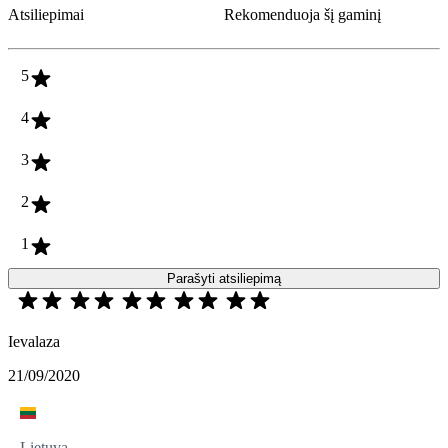
Atsiliepimai
Rekomenduoja šį gaminį
5
4
3
2
1
Parašyti atsiliepimą
Ievalaza
21/09/2020
Lietuva