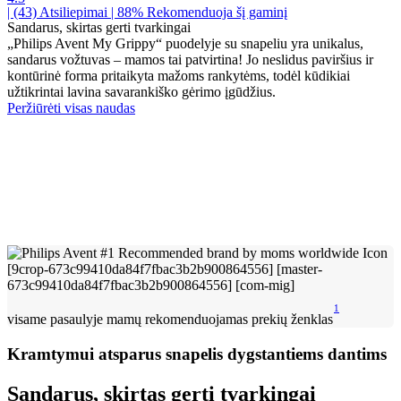
| (43)
Atsiliepimai
| 88% Rekomenduoja šį gaminį
Sandarus, skirtas gerti tvarkingai
„Philips Avent My Grippy“ puodelyje su snapeliu yra unikalus,
sandarus vožtuvas – mamos tai patvirtina! Jo neslidus paviršius ir
kontūrinė forma pritaikyta mažoms rankytėms, todėl kūdikiai
užtikrintai lavina savarankiško gėrimo įgūdžius.
Peržiūrėti visas naudas
1
visame pasaulyje mamų rekomenduojamas prekių ženklas
Kramtymui atsparus snapelis dygstantiems dantims
Sandarus, skirtas gerti tvarkingai