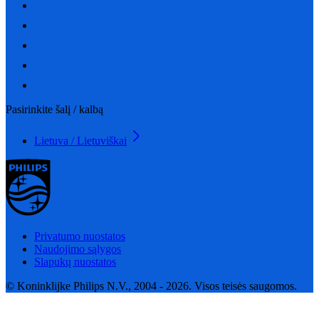
Pasirinkite šalį / kalbą
Lietuva / Lietuviškai
Privatumo nuostatos
Naudojimo sąlygos
Slapukų nuostatos
© Koninklijke Philips N.V., 2004 - 2026. Visos teisės saugomos.