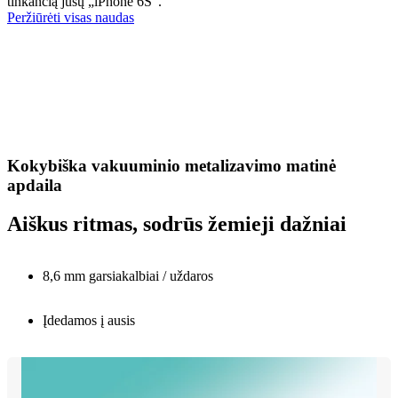
tinkančią jūsų „iPhone 6S“.
Peržiūrėti visas naudas
Kokybiška vakuuminio metalizavimo matinė
apdaila
Aiškus ritmas, sodrūs žemieji dažniai
8,6 mm garsiakalbiai / uždaros
Įdedamos į ausis