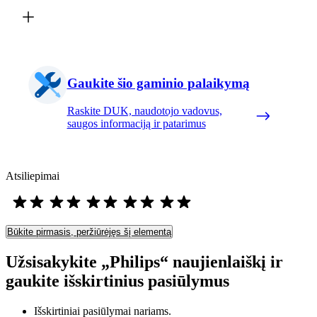
Gaukite šio gaminio palaikymą
Raskite DUK, naudotojo vadovus,
saugos informaciją ir patarimus
Atsiliepimai
Būkite pirmasis, peržiūrėjęs šį elementą
Užsisakykite „Philips“ naujienlaiškį ir
gaukite išskirtinius pasiūlymus
Išskirtiniai pasiūlymai nariams.