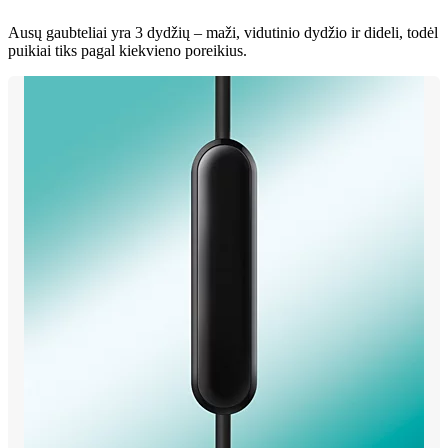
Ausų gaubteliai yra 3 dydžių – maži, vidutinio dydžio ir dideli, todėl
puikiai tiks pagal kiekvieno poreikius.