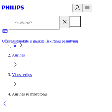
Užsiregistruokite ir gaukite išskirtinių pasiūlymų
3
Ausinės
Visos serijos
Ausinės su mikrofonu