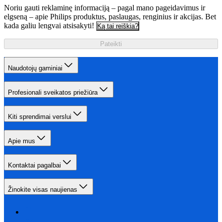
Noriu gauti reklaminę informaciją – pagal mano pageidavimus ir
elgseną – apie Philips produktus, paslaugas, renginius ir akcijas. Bet
kada galiu lengvai atsisakyti!
Ką tai reiškia?
Pateikti
Naudotojų gaminiai
Profesionali sveikatos priežiūra
Kiti sprendimai verslui
Apie mus
Kontaktai pagalbai
Žinokite visas naujienas