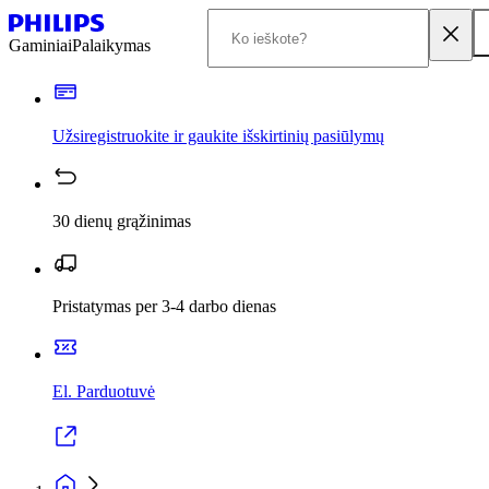
Gaminiai
Palaikymas
Užsiregistruokite ir gaukite išskirtinių pasiūlymų
30 dienų grąžinimas
Pristatymas per 3-4 darbo dienas
El. Parduotuvė