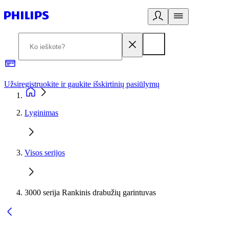
Užsiregistruokite ir gaukite išskirtinių pasiūlymų
3
Lyginimas
Visos serijos
3000 serija Rankinis drabužių garintuvas