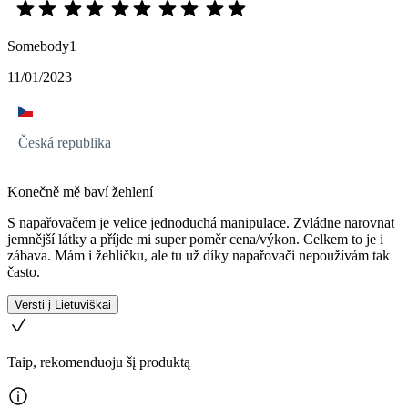
Somebody1
11/01/2023
Česká republika
Konečně mě baví žehlení
S napařovačem je velice jednoduchá manipulace. Zvládne narovnat
jemnější látky a příjde mi super poměr cena/výkon. Celkem to je i
zábava. Mám i žehličku, ale tu už díky napařovači nepoužívám tak
často.
Versti į Lietuviškai
Taip, rekomenduoju šį produktą