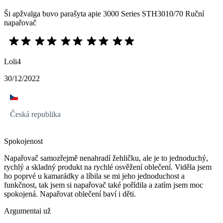
Ši apžvalga buvo parašyta apie 3000 Series STH3010/70 Ruční
napařovač
Loli4
30/12/2022
Česká republika
Spokojenost
Napařovač samozřejmě nenahradí žehličku, ale je to jednoduchý,
rychlý a skladný produkt na rychlé osvěžení oblečení. Viděla jsem
ho poprvé u kamarádky a líbila se mi jeho jednoduchost a
funkčnost, tak jsem si napařovač také pořídila a zatím jsem moc
spokojená. Napařovat oblečení baví i děti.
Argumentai už