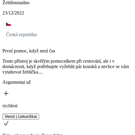
Žehlímsnadno
23/12/2022
Česká republika
První pomoc, když není čas
Tento přístroj je skvělým pomocníkem při cestování, ale i v
domácnosti, když potřebujete vyžehlit pár kousků a nechce se vám
vytahovat žehlička....
Argumentai už
rychlost
Versti į Lietuviškai