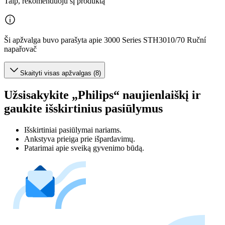
Taip, rekomenduoju šį produktą
Ši apžvalga buvo parašyta apie 3000 Series STH3010/70 Ruční
napařovač
Skaityti visas apžvalgas (8)
Užsisakykite „Philips“ naujienlaiškį ir
gaukite išskirtinius pasiūlymus
Išskirtiniai pasiūlymai nariams.
Ankstyva prieiga prie išpardavimų.
Patarimai apie sveiką gyvenimo būdą.