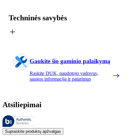
Techninės savybės
Gaukite šio gaminio palaikymą
Raskite DUK, naudotojo vadovus,
saugos informaciją ir patarimus
Atsiliepimai
Šiuos atsiliepimus tvarko „Bazaarvoice“ ir jie atitinka „Bazaarvoice“
Klientų nuomonės, pateikiamos kaip produktų ir žvaigždučių įvertinimai
Supraskite produktų apžvalgas