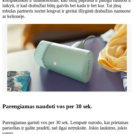
kompaktiškas ir sulankstomas, kad būtų paprasta ir patogu naudoti ir
laikyti, ir kad drabužiai būtų gaivūs bet kada ir bet kur. Tai jūsų
tobulas partneris norint lengvai ir greitai išlyginti drabužius namuose
ar kelionėje.
Parengiamas naudoti vos per 30 sek.
Parengiamas garinti vos per 30 sek. Lemputė nurodo, kai prietaisas
paruoštas ir galite pradėti, tad ilgai netruksite. Jokio laukimo, jokio
vargo.