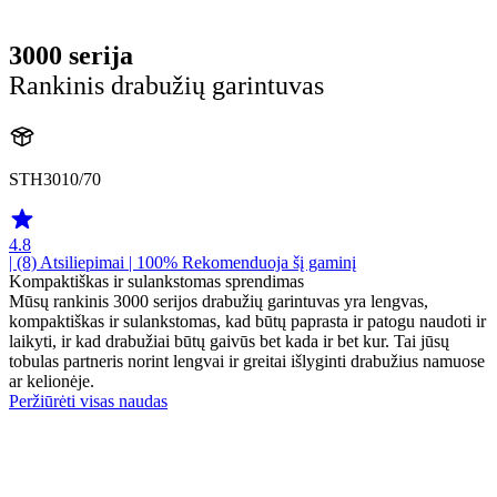
3000 serija
Rankinis drabužių garintuvas
STH3010/70
4.8
| (8)
Atsiliepimai
| 100% Rekomenduoja šį gaminį
Kompaktiškas ir sulankstomas sprendimas
Mūsų rankinis 3000 serijos drabužių garintuvas yra lengvas,
kompaktiškas ir sulankstomas, kad būtų paprasta ir patogu naudoti ir
laikyti, ir kad drabužiai būtų gaivūs bet kada ir bet kur. Tai jūsų
tobulas partneris norint lengvai ir greitai išlyginti drabužius namuose
ar kelionėje.
Peržiūrėti visas naudas