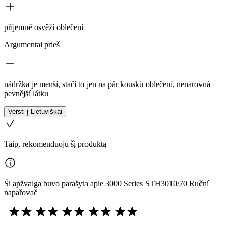
příjemně osvěží oblečení
Argumentai prieš
nádržka je menší, stačí to jen na pár kousků oblečení, nenarovná
pevnější látku
Versti į Lietuviškai
Taip, rekomenduoju šį produktą
Ši apžvalga buvo parašyta apie 3000 Series STH3010/70 Ruční
napařovač