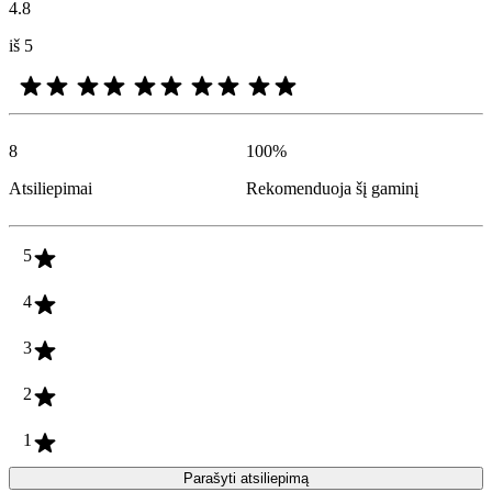
4.8
iš 5
8
100
%
Atsiliepimai
Rekomenduoja šį gaminį
5
4
3
2
1
Parašyti atsiliepimą