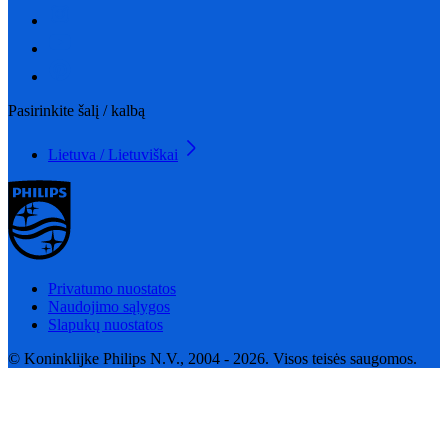
Pasirinkite šalį / kalbą
Lietuva / Lietuviškai
Privatumo nuostatos
Naudojimo sąlygos
Slapukų nuostatos
© Koninklijke Philips N.V., 2004 - 2026. Visos teisės saugomos.