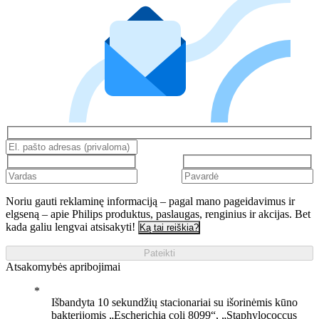
Noriu gauti reklaminę informaciją – pagal mano pageidavimus ir
elgseną – apie Philips produktus, paslaugas, renginius ir akcijas. Bet
kada galiu lengvai atsisakyti!
Ką tai reiškia?
Pateikti
Atsakomybės apribojimai
Išbandyta 10 sekundžių stacionariai su išorinėmis kūno
bakterijomis „Escherichia coli 8099“, „Staphylococcus