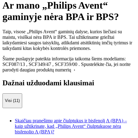
Ar mano „Philips Avent“
gaminyje nėra BPA ir BPS?
Taip, visose „Philips Avent“ gaminių dalyse, kurios liečiasi su
maistu, visiškai nėra BPA ir BPS. Tai užtikriname griežtai
laikydamiesi saugos taisyklių, atlikdami atsitiktinių imčių tyrimus ir
taikydami kitas kokybės kontrolės priemones.
Šiame puslapyje pateikta informacija taikoma šiems modeliams:
SCF087/13
,
SCF349/47
,
SCF359/00
.
Spustelėkite čia, jei norite
parodyti daugiau produktų numerių ›
Dažnai užduodami klausimai
Visi (11)
Skaičiau pranešimų apie čiulptukus ir bisfenolį A (BPA) –
kaip užtikrinate, kad „Philips Avent“ čiulptukuose nėra
bisfenolio A (BPA)?