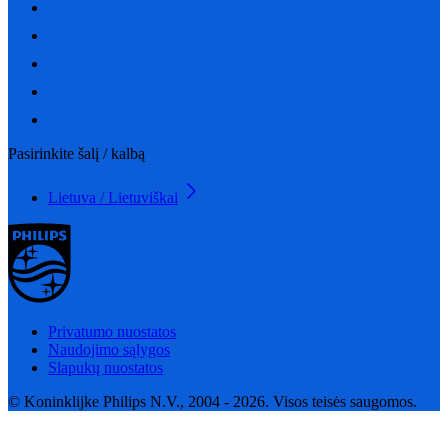
Pasirinkite šalį / kalbą
Lietuva / Lietuviškai
Privatumo nuostatos
Naudojimo sąlygos
Slapukų nuostatos
© Koninklijke Philips N.V., 2004 - 2026. Visos teisės saugomos.