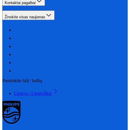
Kontaktai pagalbai
Žinokite visas naujienas
Pasirinkite šalį / kalbą
Lietuva / Lietuviškai