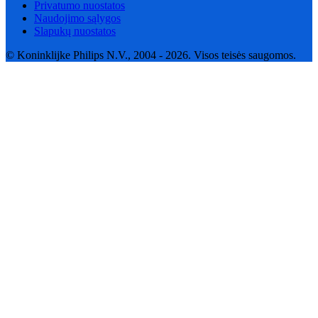
Privatumo nuostatos
Naudojimo sąlygos
Slapukų nuostatos
© Koninklijke Philips N.V., 2004 - 2026. Visos teisės saugomos.