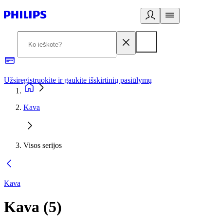
Užsiregistruokite ir gaukite išskirtinių pasiūlymų
3
Kava
Visos serijos
Kava
Kava
(
5
)