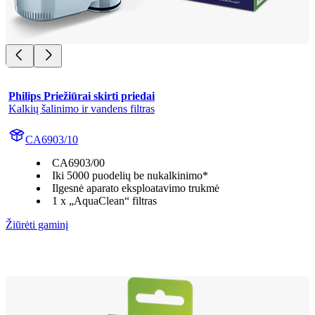
Philips Priežiūrai skirti priedai
Kalkių šalinimo ir vandens filtras
CA6903/10
CA6903/00
Iki 5000 puodelių be nukalkinimo*
Ilgesnė aparato eksploatavimo trukmė
1 x „AquaClean“ filtras
Žiūrėti gaminį