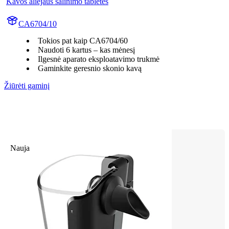
Kavos aliejaus šalinimo tabletės
CA6704/10
Tokios pat kaip CA6704/60
Naudoti 6 kartus – kas mėnesį
Ilgesnė aparato eksploatavimo trukmė
Gaminkite geresnio skonio kavą
Žiūrėti gaminį
Nauja