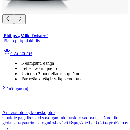
Philips „Milk Twister“
Pieno putų plakiklis
CA6500/63
Nelimpanti danga
Telpa 120 ml pieno
Užtenka 2 puodeliams kapučino
Paruošia karštą ir šaltą pieno putą
Žiūrėti gaminį
Ar neradote to, ko ieškojote?
Gaukite pagalbos dėl savo gaminio, raskite vadovus, sužinokite
geriausius patarimus ir gudrybes bei išspręskite bet kokias problemas