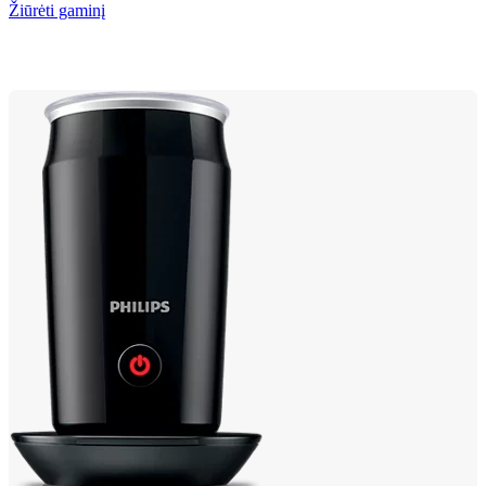
Žiūrėti gaminį