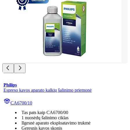
Philips
Espreso kavos aparato kalkių šalinimo priemonė
CA6700/10
Tas pats kaip CA6700/00
1 nuosėdų šalinimo ciklas
Ilgesnė aparato eksploatavimo trukmė
Geresnis kavos skonis