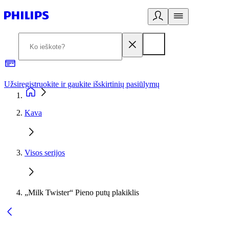
Užsiregistruokite ir gaukite išskirtinių pasiūlymų
3
Kava
Visos serijos
„Milk Twister“ Pieno putų plakiklis