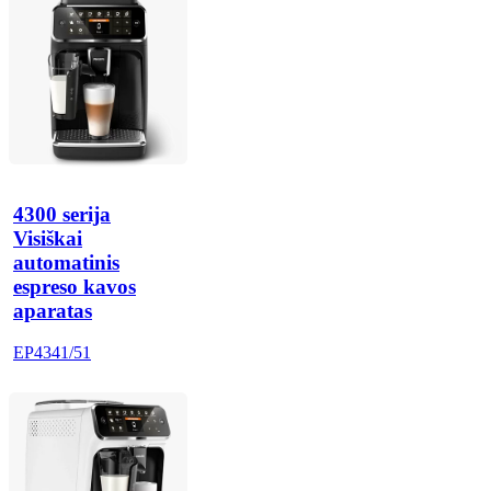
4300 serija
Visiškai
automatinis
espreso kavos
aparatas
EP4341/51