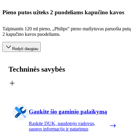
Pieno putos užteks 2 puodeliams kapučino kavos
Talpinantis 120 ml pieno, „Philips“ pieno maišytuvas paruošia putų
2 kapučino kavos puodeliams.
Rodyti daugiau
Techninės savybės
Gaukite šio gaminio palaikymą
Raskite DUK, naudotojo vadovus,
saugos informaciją ir patarimus