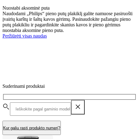
Nuostabi aksominė puta
Naudodami „Philips“ pieno putų plakiklį galite namuose pasiruošti
įvairių karštų ir šaltų kavos gėrimų. Pasinaudokite pažangiu pieno
putų plakikliu ir pagardinkite skanius kavos ir pieno gėrimus
nuostabia aksomine pieno puta.
Peržiūrėti visas naudas
Suderinami produktai
Kur galiu rasti produkto numerį?