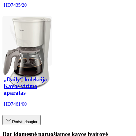
HD7435/20
„Daily“ kolekcija
Kavos virimo
aparatas
HD7461/00
Rodyti daugiau
Dar įdomesnė paruošiamos kavos įvairovė