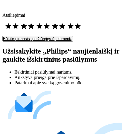
Atsiliepimai
Būkite pirmasis, peržiūrėjęs šį elementą
Užsisakykite „Philips“ naujienlaiškį ir
gaukite išskirtinius pasiūlymus
Išskirtiniai pasiūlymai nariams.
Ankstyva prieiga prie išpardavimų.
Patarimai apie sveiką gyvenimo būdą.