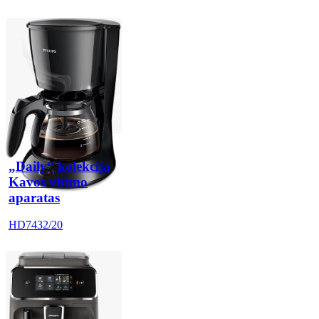
„Daily“ kolekcija
Kavos virimo
aparatas
HD7432/20