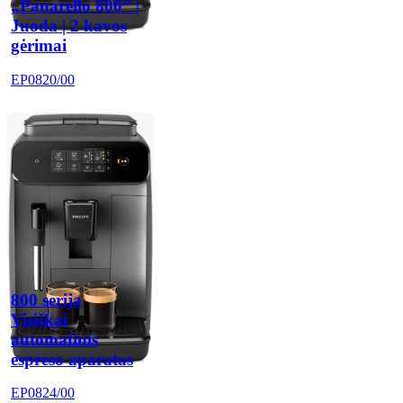
„Panarello 800” |
Juoda | 2 kavos
gėrimai
EP0820/00
800 serija
Visiškai
automatinis
espreso aparatas
EP0824/00