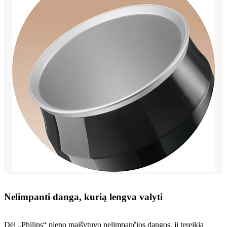
Nelimpanti danga, kurią lengva valyti
Dėl „Philips“ pieno maišytuvo nelimpančios dangos, jį tereikia