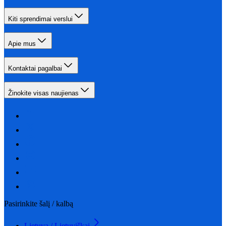
Kiti sprendimai verslui
Apie mus
Kontaktai pagalbai
Žinokite visas naujienas
Pasirinkite šalį / kalbą
Lietuva / Lietuviškai