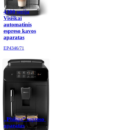
4300 serija
Visiškai
automatinis
espreso kavos
aparatas
EP4346/71
„Philips” espreso 
aparatas