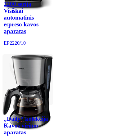
2200 serija
Visiškai
automatinis
espreso kavos
aparatas
EP2220/10
„Daily“ kolekcija
Kavos virimo
aparatas