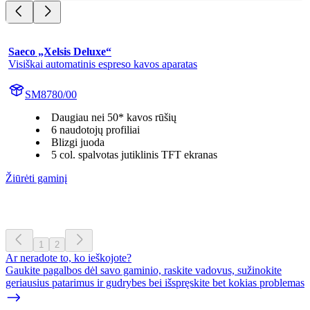
Saeco „Xelsis Deluxe“
Visiškai automatinis espreso kavos aparatas
SM8780/00
Daugiau nei 50* kavos rūšių
6 naudotojų profiliai
Blizgi juoda
5 col. spalvotas jutiklinis TFT ekranas
Žiūrėti gaminį
1
2
Ar neradote to, ko ieškojote?
Gaukite pagalbos dėl savo gaminio, raskite vadovus, sužinokite
geriausius patarimus ir gudrybes bei išspręskite bet kokias problemas