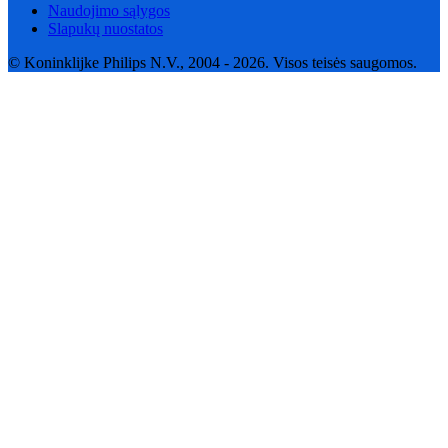
Naudojimo sąlygos
Slapukų nuostatos
© Koninklijke Philips N.V., 2004 - 2026. Visos teisės saugomos.