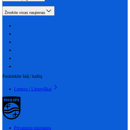
Žinokite visas naujienas
Pasirinkite šalį / kalbą
Lietuva / Lietuviškai
Privatumo nuostatos