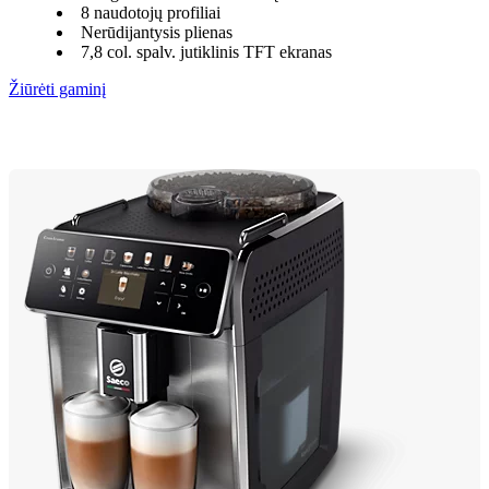
8 naudotojų profiliai
Nerūdijantysis plienas
7,8 col. spalv. jutiklinis TFT ekranas
Žiūrėti gaminį