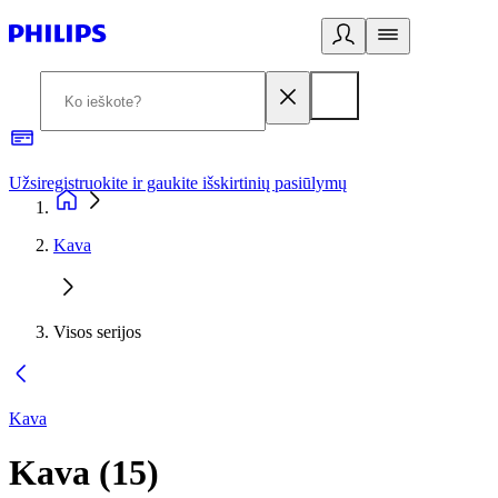
Užsiregistruokite ir gaukite išskirtinių pasiūlymų
3
Kava
Visos serijos
Kava
Kava
(
15
)