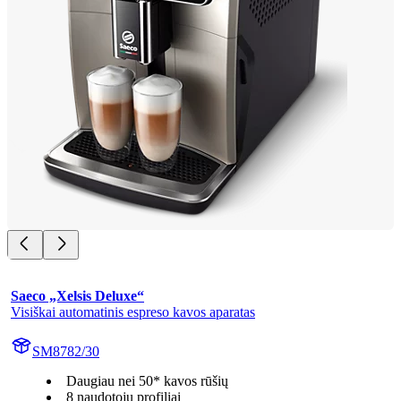
Saeco „Xelsis Deluxe“
Visiškai automatinis espreso kavos aparatas
SM8782/30
Daugiau nei 50* kavos rūšių
8 naudotojų profiliai