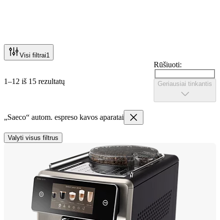
Visi filtrai
1
Rūšiuoti:
1–12 iš 15 rezultatų
Geriausiai tinkantis
„Saeco“ autom. espreso kavos aparatai
Valyti visus filtrus