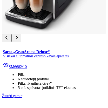
Saeco „GranAroma Deluxe“
Visiškai automatinis espreso kavos aparatas
SM6682/10
Pilka
6 naudotojų profiliai
Pilka „Panthera Grey“
5 col. spalvotas jutiklinis TFT ekranas
Žiūrėti gaminį