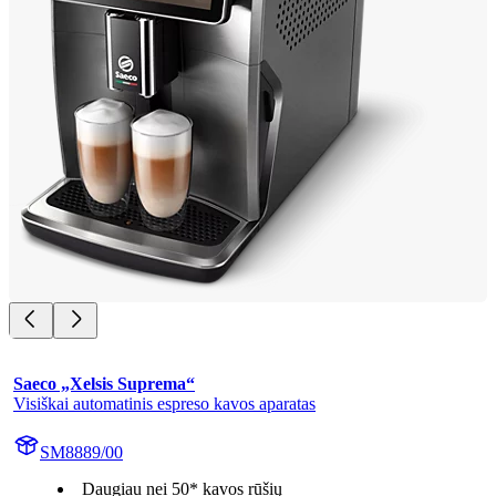
Saeco „Xelsis Suprema“
Visiškai automatinis espreso kavos aparatas
SM8889/00
Daugiau nei 50* kavos rūšių