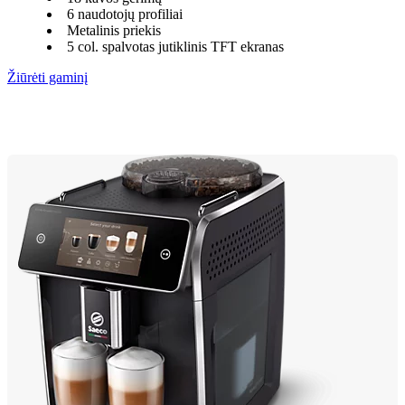
6 naudotojų profiliai
Metalinis priekis
5 col. spalvotas jutiklinis TFT ekranas
Žiūrėti gaminį