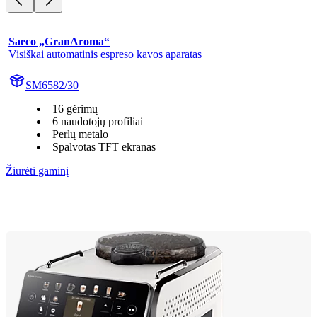
Saeco „GranAroma“
Visiškai automatinis espreso kavos aparatas
SM6582/30
16 gėrimų
6 naudotojų profiliai
Perlų metalo
Spalvotas TFT ekranas
Žiūrėti gaminį