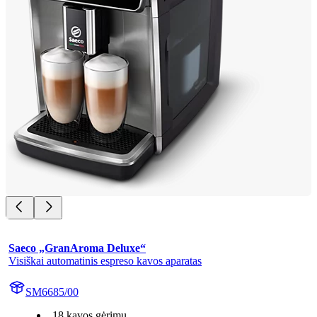
Saeco „GranAroma Deluxe“
Visiškai automatinis espreso kavos aparatas
SM6685/00
18 kavos gėrimų