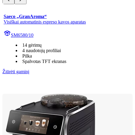
Saeco „GranAroma“
Visiškai automatinis espreso kavos aparatas
SM6580/10
14 gėrimų
4 naudotojų profiliai
Pilka
Spalvotas TFT ekranas
Žiūrėti gaminį