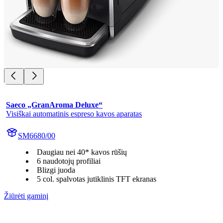
Saeco „GranAroma Deluxe“
Visiškai automatinis espreso kavos aparatas
SM6680/00
Daugiau nei 40* kavos rūšių
6 naudotojų profiliai
Blizgi juoda
5 col. spalvotas jutiklinis TFT ekranas
Žiūrėti gaminį