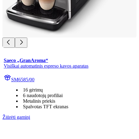
Saeco „GranAroma“
Visiškai automatinis espreso kavos aparatas
SM6585/00
16 gėrimų
6 naudotojų profiliai
Metalinis priekis
Spalvotas TFT ekranas
Žiūrėti gaminį