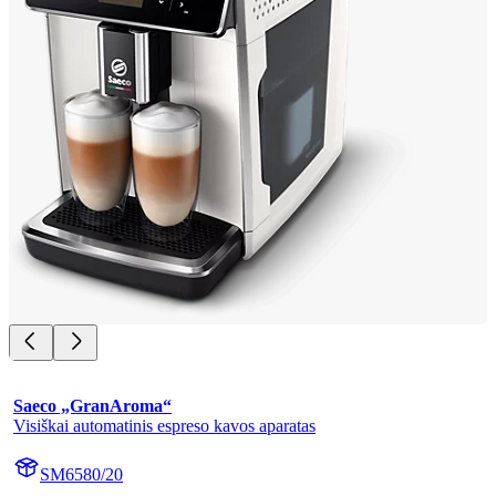
Saeco „GranAroma“
Visiškai automatinis espreso kavos aparatas
SM6580/20