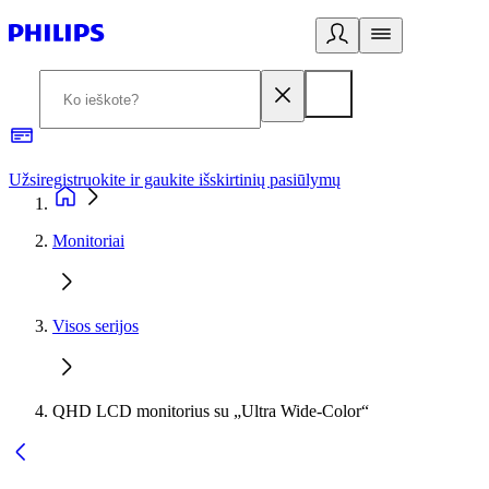
Užsiregistruokite ir gaukite išskirtinių pasiūlymų
3
Monitoriai
Visos serijos
QHD LCD monitorius su „Ultra Wide-Color“