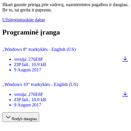
Iškart gausite prieigą prie vadovų, suasmenintos pagalbos ir daugiau.
Be to, tai greita ir paprasta.
Užsiregistruokite dabar
Programinė įranga
„Windows 8“ tvarkyklės - English (US)
versija
:
276E8F
ZIP
fail.
, 10.9 kB
9 August 2017
„Windows 10“ tvarkyklės - English (US)
versija
:
276E8F
ZIP
fail.
, 10.9 kB
9 August 2017
Rodyti daugiau