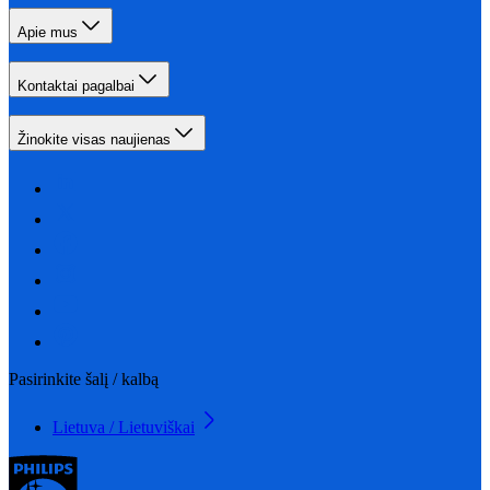
Apie mus
Kontaktai pagalbai
Žinokite visas naujienas
Pasirinkite šalį / kalbą
Lietuva / Lietuviškai