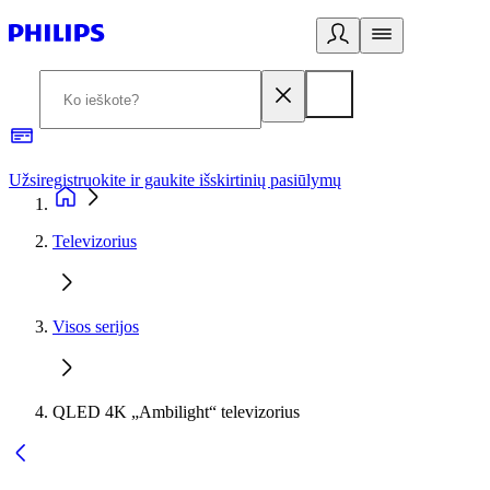
Užsiregistruokite ir gaukite išskirtinių pasiūlymų
3
Televizorius
Visos serijos
QLED 4K „Ambilight“ televizorius