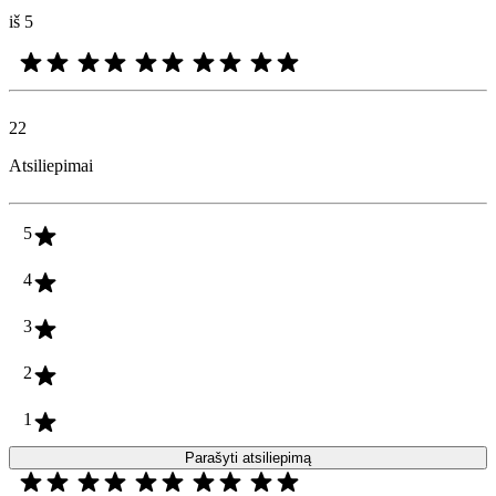
iš 5
22
Atsiliepimai
5
4
3
2
1
Parašyti atsiliepimą