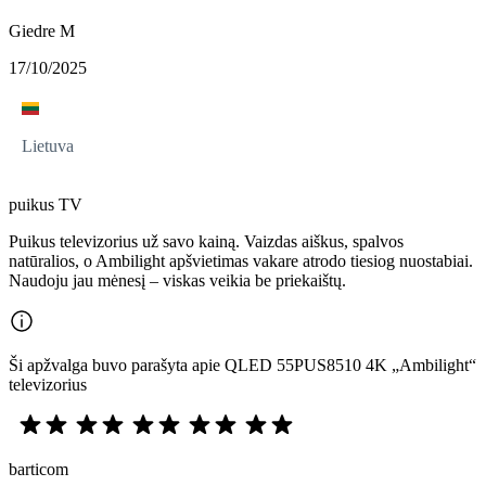
Giedre M
17/10/2025
Lietuva
puikus TV
Puikus televizorius už savo kainą. Vaizdas aiškus, spalvos
natūralios, o Ambilight apšvietimas vakare atrodo tiesiog nuostabiai.
Naudoju jau mėnesį – viskas veikia be priekaištų.
Ši apžvalga buvo parašyta apie QLED 55PUS8510 4K „Ambilight“
televizorius
barticom