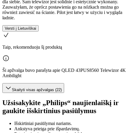
dla siebie. Sam telewizor jest solidnie i estetycznie wykonany.
Zauważyłam, że oprócz postawienia go na nóżkach można go
również zawiesić na ścianie. Pilot jest łatwy w użyciu i wygląda
ładnie.
Versti į Lietuviškai
Taip, rekomenduoju šį produktą
Ši apžvalga buvo parašyta apie QLED 43PUS8560 Telewizor 4K
Ambilight
Skaityti visas apžvalgas (22)
Užsisakykite „Philips“ naujienlaiškį ir
gaukite išskirtinius pasiūlymus
Išskirtiniai pasiūlymai nariams.
Ankstyva prieiga prie išpardavimų.