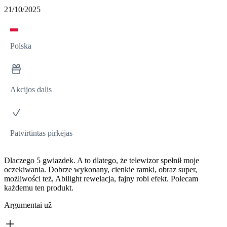
21/10/2025
Polska
Akcijos dalis
Patvirtintas pirkėjas
Dlaczego 5 gwiazdek. A to dlatego, że telewizor spełnił moje
oczekiwania. Dobrze wykonany, cienkie ramki, obraz super,
możliwości też, Abilight rewelacja, fajny robi efekt. Polecam
każdemu ten produkt.
Argumentai už