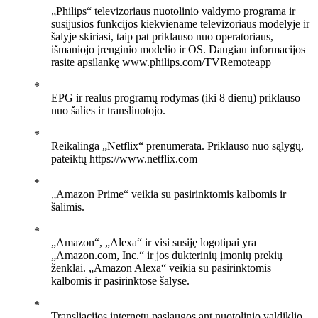
„Philips“ televizoriaus nuotolinio valdymo programa ir
susijusios funkcijos kiekviename televizoriaus modelyje ir
šalyje skiriasi, taip pat priklauso nuo operatoriaus,
išmaniojo įrenginio modelio ir OS. Daugiau informacijos
rasite apsilankę www.philips.com/TVRemoteapp
EPG ir realus programų rodymas (iki 8 dienų) priklauso
nuo šalies ir transliuotojo.
Reikalinga „Netflix“ prenumerata. Priklauso nuo sąlygų,
pateiktų https://www.netflix.com
„Amazon Prime“ veikia su pasirinktomis kalbomis ir
šalimis.
„Amazon“, „Alexa“ ir visi susiję logotipai yra
„Amazon.com, Inc.“ ir jos dukterinių įmonių prekių
ženklai. „Amazon Alexa“ veikia su pasirinktomis
kalbomis ir pasirinktose šalyse.
Transliacijos internetu paslaugos ant nuotolinio valdiklio