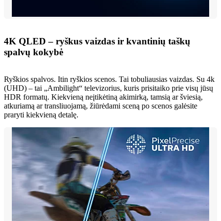
4K QLED – ryškus vaizdas ir kvantinių taškų
spalvų kokybė
Ryškios spalvos. Itin ryškios scenos. Tai tobuliausias vaizdas. Su 4k
(UHD) – tai „Ambilight“ televizorius, kuris prisitaiko prie visų jūsų
HDR formatų. Kiekvieną neįtikėtiną akimirką, tamsią ar šviesią,
atkuriamą ar transliuojamą, žiūrėdami sceną po scenos galėsite
praryti kiekvieną detalę.