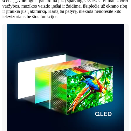
sceną, „Ambilight“ panardina jus į spalvingas šviesas. Filmai, sporto
varžybos, muzikos vaizdo įrašai ir žaidimai išsiplečia už ekrano ribų
ir įtraukia jus į akimirką. Kartą tai patyrę, niekada nenorėsite kito
televizoriaus be šios funkcijos.