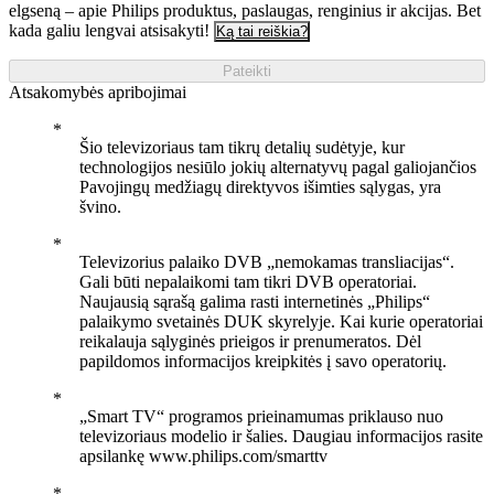
elgseną – apie Philips produktus, paslaugas, renginius ir akcijas. Bet
kada galiu lengvai atsisakyti!
Ką tai reiškia?
Pateikti
Atsakomybės apribojimai
Šio televizoriaus tam tikrų detalių sudėtyje, kur
technologijos nesiūlo jokių alternatyvų pagal galiojančios
Pavojingų medžiagų direktyvos išimties sąlygas, yra
švino.
Televizorius palaiko DVB „nemokamas transliacijas“.
Gali būti nepalaikomi tam tikri DVB operatoriai.
Naujausią sąrašą galima rasti internetinės „Philips“
palaikymo svetainės DUK skyrelyje. Kai kurie operatoriai
reikalauja sąlyginės prieigos ir prenumeratos. Dėl
papildomos informacijos kreipkitės į savo operatorių.
„Smart TV“ programos prieinamumas priklauso nuo
televizoriaus modelio ir šalies. Daugiau informacijos rasite
apsilankę www.philips.com/smarttv