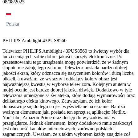
08/08/2025
Polska
PHILIPS Ambilight 43PUS8560
Telewizor PHILIPS Ambilight 43PUS8560 to świetny wybór dla
ludzi ceniących sobie dobrej jakości sprzęty elektroniczne. Po
przetestowaniu tego urządzenia mogę potwierdzić, że w żadnym
stopniu nie żałuję tego zakupu. Telewizor posiada bardzo dobrej
jakości ekran, który odznacza się nasyceniem kolorów i dużą liczba
pikseli, a uważam, że wyraźny i oddający kolory obraz jest
najważniejszą kwestią w wyborze telewizora. Kolejnym atutem w
mojej ocenie jest bardzo dobrej jakości dźwięk. Dodatkowo w tyle
telewizora umieszone są światełka, które dodają wymiarowości oraz
delikatnego efektu kinowego. Zauważyłam, że ich kolor
dopasowuje się do tego co jest wyświetlane na ekranie. Bardzo
ważnym elementem jaki posiada ten sprzęt są aplikacje: Netflix,
YouTube, Amazon Prime oraz dostęp do wyszukiwania w
przeglądarce. Jednak elementem, który dodatkowo mnie zaskoczył
jest obecność kanałów internetowych, zarówno polskich i
zagranicznych. Uważam, że z takim wyborem każdy znajdzie coś