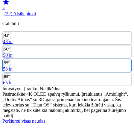
4
| (22)
Atsiliepimai
Gali būti
43 in
50 in
55 in
65 in
Inovatyvu. Įtrauku. Neįtikėtina.
Pasiruoškite 4K QLED spalvų ryškumui. Įtraukiantis „Ambilight“.
„Dolby Atmos“ su 3D garsą primenančiu kino teatro garsu. Šis
televizorius su „Titan OS“ sistema, kuri leidžia žiūrėti viską, ką
mėgstate, ne tik suteikia malonių akimirkų, bet pagerina žiūrėjimo
patirtį.
Peržiūrėti visas naudas