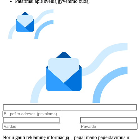
Patarimai apie sveiką gyvenimo būdą.
Noriu gauti reklaminę informaciją – pagal mano pageidavimus ir