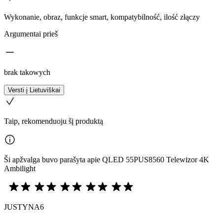
Wykonanie, obraz, funkcje smart, kompatybilność, ilość złączy
Argumentai prieš
brak takowych
Versti į Lietuviškai
Taip, rekomenduoju šį produktą
Ši apžvalga buvo parašyta apie QLED 55PUS8560 Telewizor 4K
Ambilight
JUSTYNA6