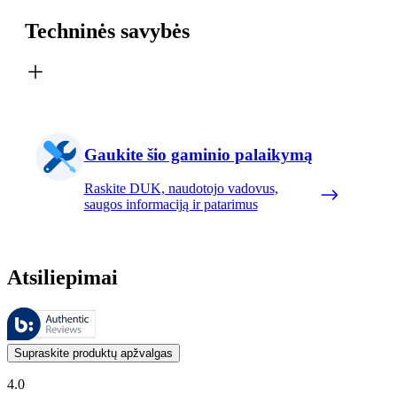
Techninės savybės
Gaukite šio gaminio palaikymą
Raskite DUK, naudotojo vadovus,
saugos informaciją ir patarimus
Atsiliepimai
Šiuos atsiliepimus tvarko „Bazaarvoice“ ir jie atitinka „Bazaarvoice“
Klientų nuomonės, pateikiamos kaip produktų ir žvaigždučių įvertinimai
Supraskite produktų apžvalgas
4.0