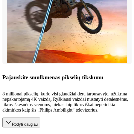
Pajauskite smulkmenas pikselių tikslumu
8 milijonai pikselių, kurie visi glaudžiai dera tarpusavyje, užtikrina
nepakartojamą 4K vaizdą. Ryškiausi vaizdai nustatyti detalesnėms,
tikroviškesnėms scenoms, niekas taip tikroviškai neperteikia
akimirkos kaip šis „Philips Ambilight“ televizorius.
Rodyti daugiau