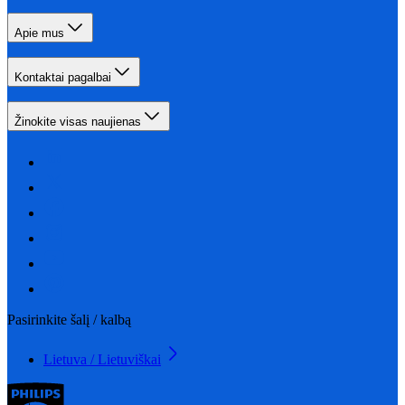
Apie mus
Kontaktai pagalbai
Žinokite visas naujienas
Pasirinkite šalį / kalbą
Lietuva / Lietuviškai