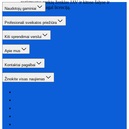
registruotas prekių ženklas JAV ir kitose šalyse ir
naudojamas pagal licenciją.
Naudotojų gaminiai
Profesionali sveikatos priežiūra
Kiti sprendimai verslui
Apie mus
Kontaktai pagalbai
Žinokite visas naujienas