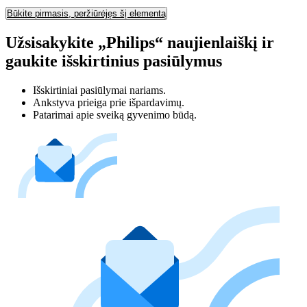
Būkite pirmasis, peržiūrėjęs šį elementą
Užsisakykite „Philips“ naujienlaiškį ir
gaukite išskirtinius pasiūlymus
Išskirtiniai pasiūlymai nariams.
Ankstyva prieiga prie išpardavimų.
Patarimai apie sveiką gyvenimo būdą.