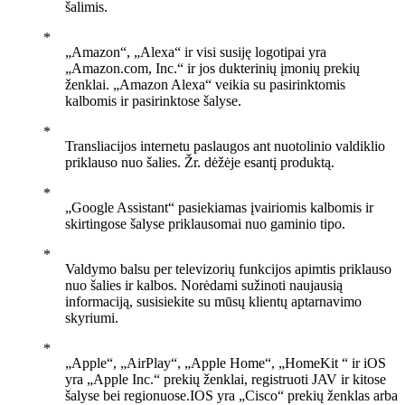
šalimis.
„Amazon“, „Alexa“ ir visi susiję logotipai yra
„Amazon.com, Inc.“ ir jos dukterinių įmonių prekių
ženklai. „Amazon Alexa“ veikia su pasirinktomis
kalbomis ir pasirinktose šalyse.
Transliacijos internetu paslaugos ant nuotolinio valdiklio
priklauso nuo šalies. Žr. dėžėje esantį produktą.
„Google Assistant“ pasiekiamas įvairiomis kalbomis ir
skirtingose šalyse priklausomai nuo gaminio tipo.
Valdymo balsu per televizorių funkcijos apimtis priklauso
nuo šalies ir kalbos. Norėdami sužinoti naujausią
informaciją, susisiekite su mūsų klientų aptarnavimo
skyriumi.
„Apple“, „AirPlay“, „Apple Home“, „HomeKit “ ir iOS
yra „Apple Inc.“ prekių ženklai, registruoti JAV ir kitose
šalyse bei regionuose.IOS yra „Cisco“ prekių ženklas arba