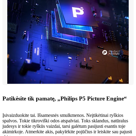
Patikėsite tik pamatę, „Philips P5 Picture Engine“
Įsivaizduokite tai. Išsamesnės smulkmenos. Neįtikėtinai ryškios
spalvos. Tokie tikroviški odos atspalviai. Toks sklandus, natūralus
judesys ir tokie ryškūs vaizdai, tarsi galėtum pasijusti esantis toje
akimirkoje. Atmerkite akis, pakylėkite pojūčius ir leiskite sau pajusti