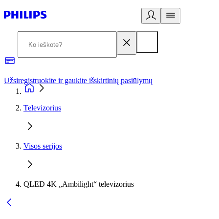
Užsiregistruokite ir gaukite išskirtinių pasiūlymų
3
Televizorius
Visos serijos
QLED 4K „Ambilight“ televizorius