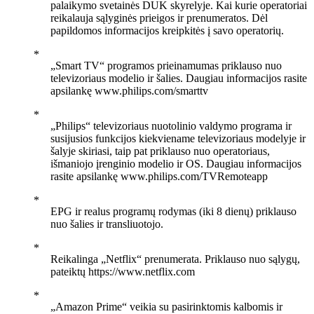
palaikymo svetainės DUK skyrelyje. Kai kurie operatoriai
reikalauja sąlyginės prieigos ir prenumeratos. Dėl
papildomos informacijos kreipkitės į savo operatorių.
„Smart TV“ programos prieinamumas priklauso nuo
televizoriaus modelio ir šalies. Daugiau informacijos rasite
apsilankę www.philips.com/smarttv
„Philips“ televizoriaus nuotolinio valdymo programa ir
susijusios funkcijos kiekviename televizoriaus modelyje ir
šalyje skiriasi, taip pat priklauso nuo operatoriaus,
išmaniojo įrenginio modelio ir OS. Daugiau informacijos
rasite apsilankę www.philips.com/TVRemoteapp
EPG ir realus programų rodymas (iki 8 dienų) priklauso
nuo šalies ir transliuotojo.
Reikalinga „Netflix“ prenumerata. Priklauso nuo sąlygų,
pateiktų https://www.netflix.com
„Amazon Prime“ veikia su pasirinktomis kalbomis ir