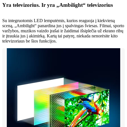
Yra televizorius. Ir yra „Ambilight“ televizorius
Su integruotomis LED lemputėmis, kurios reaguoja į kiekvieną
sceną, „Ambilight“ panardina jus į spalvingas šviesas. Filmai, sporto
varžybos, muzikos vaizdo įrašai ir žaidimai išsiplečia už ekrano ribų
ir įtraukia jus į akimirką. Kartą tai patyrę, niekada nenorėsite kito
televizoriaus be šios funkcijos.