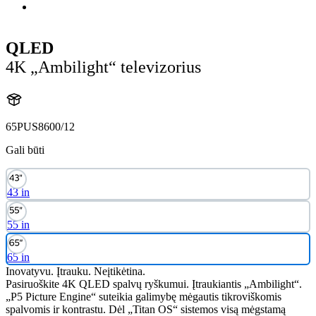
QLED
4K „Ambilight“ televizorius
65PUS8600/12
Gali būti
43 in
55 in
65 in
Inovatyvu. Įtrauku. Neįtikėtina.
Pasiruoškite 4K QLED spalvų ryškumui. Įtraukiantis „Ambilight“.
„P5 Picture Engine“ suteikia galimybę mėgautis tikroviškomis
spalvomis ir kontrastu. Dėl „Titan OS“ sistemos visą mėgstamą