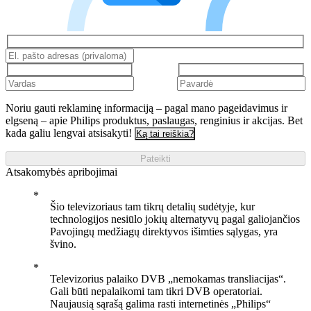
Noriu gauti reklaminę informaciją – pagal mano pageidavimus ir
elgseną – apie Philips produktus, paslaugas, renginius ir akcijas. Bet
kada galiu lengvai atsisakyti!
Ką tai reiškia?
Pateikti
Atsakomybės apribojimai
Šio televizoriaus tam tikrų detalių sudėtyje, kur
technologijos nesiūlo jokių alternatyvų pagal galiojančios
Pavojingų medžiagų direktyvos išimties sąlygas, yra
švino.
Televizorius palaiko DVB „nemokamas transliacijas“.
Gali būti nepalaikomi tam tikri DVB operatoriai.
Naujausią sąrašą galima rasti internetinės „Philips“