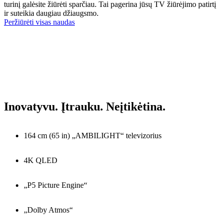
turinį galėsite žiūrėti sparčiau. Tai pagerina jūsų TV žiūrėjimo patirtį
ir suteikia daugiau džiaugsmo.
Peržiūrėti visas naudas
Inovatyvu. Įtrauku. Neįtikėtina.
164 cm (65 in) „AMBILIGHT“ televizorius
4K QLED
„P5 Picture Engine“
„Dolby Atmos“