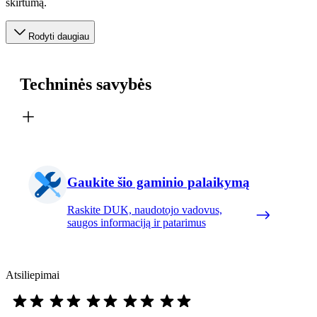
skirtumą.
Rodyti daugiau
Techninės savybės
Gaukite šio gaminio palaikymą
Raskite DUK, naudotojo vadovus,
saugos informaciją ir patarimus
Atsiliepimai