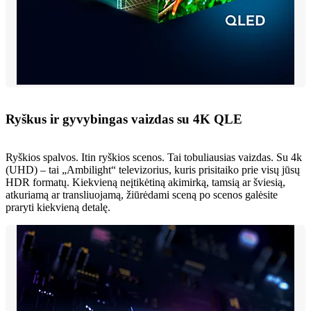
Ryškus ir gyvybingas vaizdas su 4K QLE
Ryškios spalvos. Itin ryškios scenos. Tai tobuliausias vaizdas. Su 4k
(UHD) – tai „Ambilight“ televizorius, kuris prisitaiko prie visų jūsų
HDR formatų. Kiekvieną neįtikėtiną akimirką, tamsią ar šviesią,
atkuriamą ar transliuojamą, žiūrėdami sceną po scenos galėsite
praryti kiekvieną detalę.