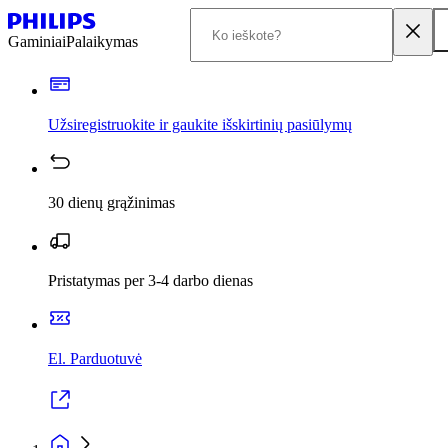
Gaminiai
Palaikymas
Užsiregistruokite ir gaukite išskirtinių pasiūlymų
30 dienų grąžinimas
Pristatymas per 3-4 darbo dienas
El. Parduotuvė