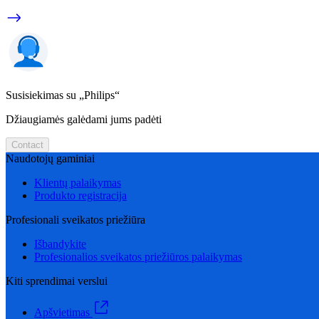
Susisiekimas su „Philips“
Džiaugiamės galėdami jums padėti
Contact
Naudotojų gaminiai
Klientų palaikymas
Produkto registracija
Profesionali sveikatos priežiūra
Išbandykite
Profesionalios sveikatos priežiūros palaikymas
Kiti sprendimai verslui
Apšvietimas