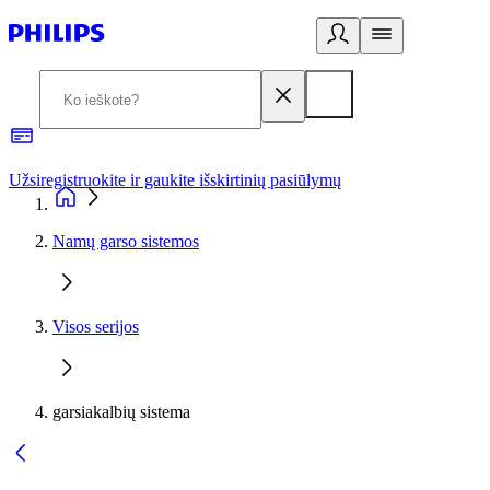
Užsiregistruokite ir gaukite išskirtinių pasiūlymų
3
Namų garso sistemos
Visos serijos
garsiakalbių sistema