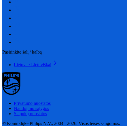
Pasirinkite šalį / kalbą
Lietuva / Lietuviškai
Privatumo nuostatos
Naudojimo sąlygos
Slapukų nuostatos
© Koninklijke Philips N.V., 2004 - 2026. Visos teisės saugomos.