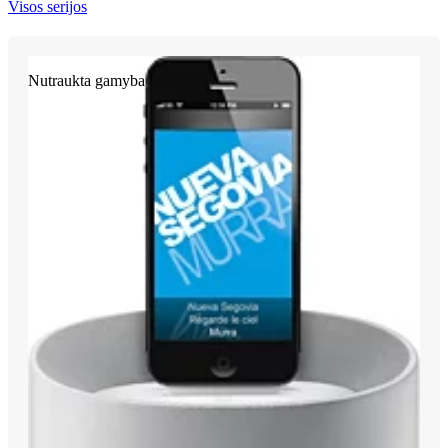
Visos serijos
Nutraukta gamyba