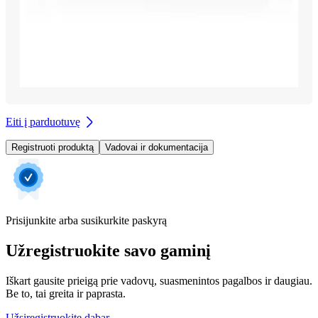
Eiti į parduotuvę
Registruoti produktą
Vadovai ir dokumentacija
Prisijunkite arba susikurkite paskyrą
Užregistruokite savo gaminį
Iškart gausite prieigą prie vadovų, suasmenintos pagalbos ir daugiau.
Be to, tai greita ir paprasta.
Užsiregistruokite dabar