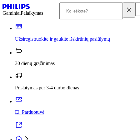
Gaminiai
Palaikymas
Užsiregistruokite ir gaukite išskirtinių pasiūlymų
30 dienų grąžinimas
Pristatymas per 3-4 darbo dienas
El. Parduotuvė