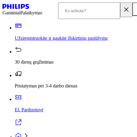
Gaminiai
Palaikymas
Užsiregistruokite ir gaukite išskirtinių pasiūlymų
30 dienų grąžinimas
Pristatymas per 3-4 darbo dienas
El. Parduotuvė