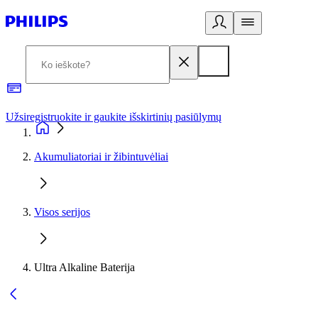
Užsiregistruokite ir gaukite išskirtinių pasiūlymų
3
Akumuliatoriai ir žibintuvėliai
Visos serijos
Ultra Alkaline Baterija