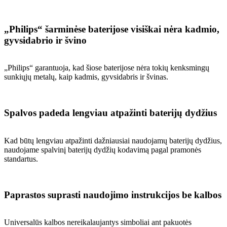
„Philips“ šarminėse baterijose visiškai nėra kadmio,
gyvsidabrio ir švino
„Philips“ garantuoja, kad šiose baterijose nėra tokių kenksmingų
sunkiųjų metalų, kaip kadmis, gyvsidabris ir švinas.
Spalvos padeda lengviau atpažinti baterijų dydžius
Kad būtų lengviau atpažinti dažniausiai naudojamų baterijų dydžius,
naudojame spalvinį baterijų dydžių kodavimą pagal pramonės
standartus.
Paprastos suprasti naudojimo instrukcijos be kalbos
Universalūs kalbos nereikalaujantys simboliai ant pakuotės