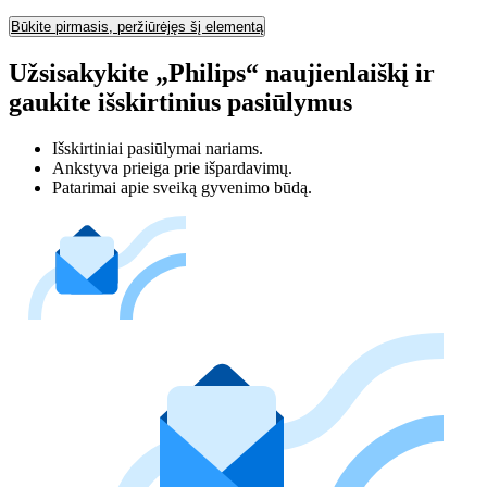
Būkite pirmasis, peržiūrėjęs šį elementą
Užsisakykite „Philips“ naujienlaiškį ir
gaukite išskirtinius pasiūlymus
Išskirtiniai pasiūlymai nariams.
Ankstyva prieiga prie išpardavimų.
Patarimai apie sveiką gyvenimo būdą.