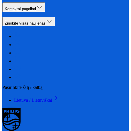
Kontaktai pagalbai
Žinokite visas naujienas
Pasirinkite šalį / kalbą
Lietuva / Lietuviškai