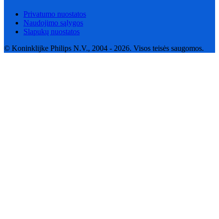
Privatumo nuostatos
Naudojimo sąlygos
Slapukų nuostatos
© Koninklijke Philips N.V., 2004 - 2026. Visos teisės saugomos.