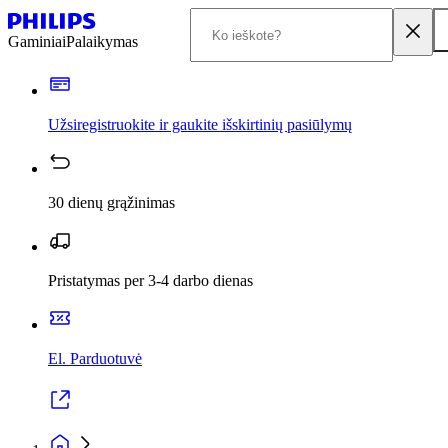
Gaminiai
Palaikymas
Užsiregistruokite ir gaukite išskirtinių pasiūlymų
30 dienų grąžinimas
Pristatymas per 3-4 darbo dienas
El. Parduotuvė