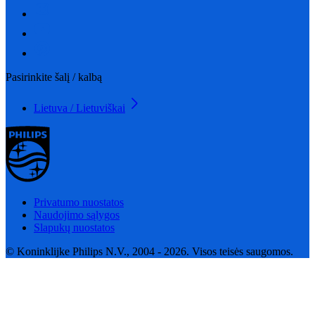
Pasirinkite šalį / kalbą
Lietuva / Lietuviškai
Privatumo nuostatos
Naudojimo sąlygos
Slapukų nuostatos
© Koninklijke Philips N.V., 2004 - 2026. Visos teisės saugomos.