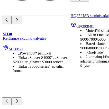
HQ87 USB sieninis adap
CP0909/01
Moteriški skus
SH30
„All in One“ k
Keičiamos skutimo galvutės
9000/7000/5000
Barzdaskutės
9000/8000/7000/5
SH30/50
„OneBlade“
„PowerCut“ peiliukai
2 kontaktų kišt
Tinka „Shaver S1000“, „Shaver
adapteriu tinkama
S2000“ ir „Shaver S3000 series“
šalyse
Tinka „S5000 series“ apvaliai
formai