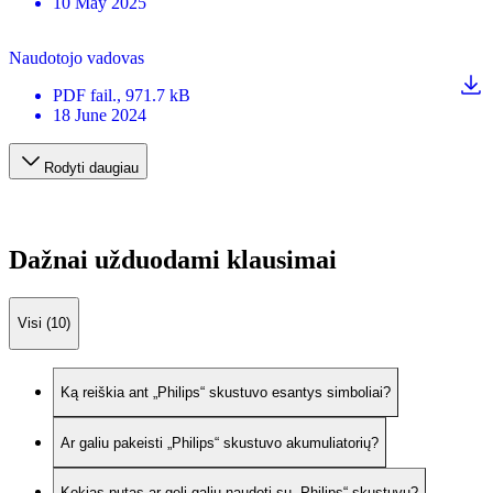
10 May 2025
Naudotojo vadovas
PDF
fail.
, 971.7 kB
18 June 2024
Rodyti daugiau
Dažnai užduodami klausimai
Visi (10)
Ką reiškia ant „Philips“ skustuvo esantys simboliai?
Ar galiu pakeisti „Philips“ skustuvo akumuliatorių?
Kokias putas ar gelį galiu naudoti su „Philips“ skustuvu?