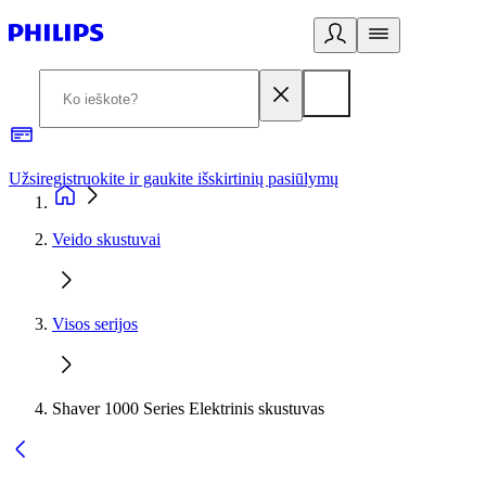
Užsiregistruokite ir gaukite išskirtinių pasiūlymų
3
Veido skustuvai
Visos serijos
Shaver 1000 Series Elektrinis skustuvas