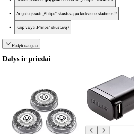
Ar galiu įkrauti „Philips“ skustuvą po kiekvieno skutimosi?
Kaip valyti „Philips“ skustuvą?
Rodyti daugiau
Dalys ir priedai