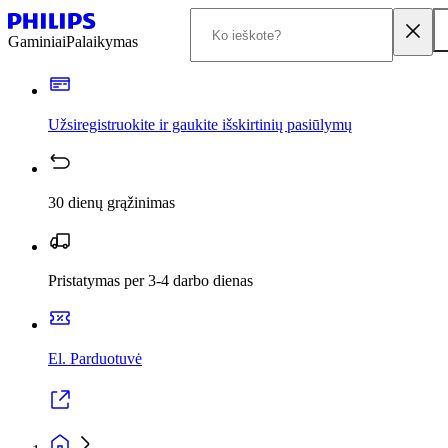
Gaminiai
Palaikymas
Užsiregistruokite ir gaukite išskirtinių pasiūlymų
30 dienų grąžinimas
Pristatymas per 3-4 darbo dienas
El. Parduotuvė