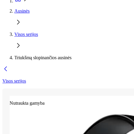
Ausinės
Visos serijos
Triukšmą slopinančios ausinės
Visos serijos
Nutraukta gamyba