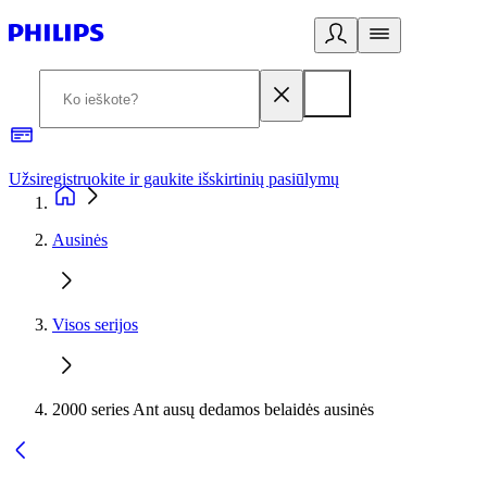
Užsiregistruokite ir gaukite išskirtinių pasiūlymų
3
Ausinės
Visos serijos
2000 series Ant ausų dedamos belaidės ausinės