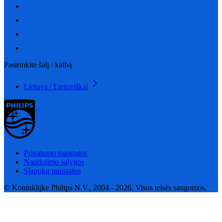
Pasirinkite šalį / kalbą
Lietuva / Lietuviškai
Privatumo nuostatos
Naudojimo sąlygos
Slapukų nuostatos
© Koninklijke Philips N.V., 2004 - 2026. Visos teisės saugomos.