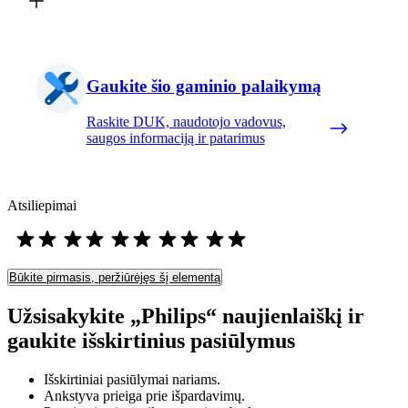
Gaukite šio gaminio palaikymą
Raskite DUK, naudotojo vadovus,
saugos informaciją ir patarimus
Atsiliepimai
Būkite pirmasis, peržiūrėjęs šį elementą
Užsisakykite „Philips“ naujienlaiškį ir
gaukite išskirtinius pasiūlymus
Išskirtiniai pasiūlymai nariams.
Ankstyva prieiga prie išpardavimų.