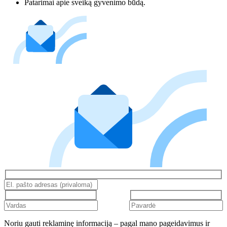
Patarimai apie sveiką gyvenimo būdą.
Noriu gauti reklaminę informaciją – pagal mano pageidavimus ir