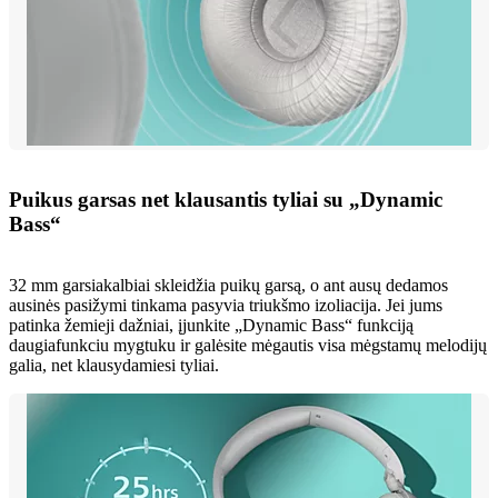
Puikus garsas net klausantis tyliai su „Dynamic
Bass“
32 mm garsiakalbiai skleidžia puikų garsą, o ant ausų dedamos
ausinės pasižymi tinkama pasyvia triukšmo izoliacija. Jei jums
patinka žemieji dažniai, įjunkite „Dynamic Bass“ funkciją
daugiafunkciu mygtuku ir galėsite mėgautis visa mėgstamų melodijų
galia, net klausydamiesi tyliai.