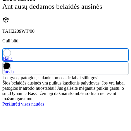
Ant ausų dedamos belaidės ausinės
TAH2209WT/00
Gali būti
Balta
Juoda
Lengvos, patogios, sulankstomos – ir labai stilingos!
Šios belaidės ausinės yra puikus kasdienis palydovas. Jos yra labai
patogios ir atrodo nuostabiai! Jūs galėsite mėgautis puikiu garsu, o
su „Dynamic Bass“ žemieji dažniai skambės sodriau net esant
mažam garsumui.
Peržiūrėti visas naudas