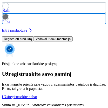
Balta
Pilka
Eiti į parduotuvę
Registruoti produktą
Vadovai ir dokumentacija
Prisijunkite arba susikurkite paskyrą
Užregistruokite savo gaminį
Iškart gausite prieigą prie vadovų, suasmenintos pagalbos ir daugiau.
Be to, tai greita ir paprasta.
Užsiregistruokite dabar
Skirta su „iOS“ ir „Android“ veikiantiems prietaisams