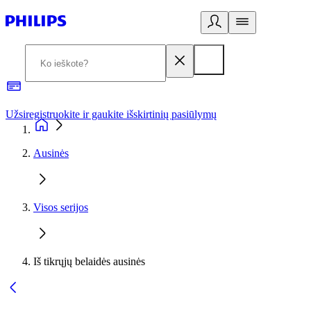
Užsiregistruokite ir gaukite išskirtinių pasiūlymų
3
Ausinės
Visos serijos
Iš tikrųjų belaidės ausinės