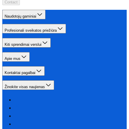
Contact
Naudotojų gaminiai
Profesionali sveikatos priežiūra
Kiti sprendimai verslui
Apie mus
Kontaktai pagalbai
Žinokite visas naujienas