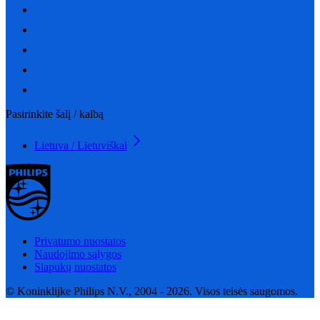
Pasirinkite šalį / kalbą
Lietuva / Lietuviškai
Privatumo nuostatos
Naudojimo sąlygos
Slapukų nuostatos
© Koninklijke Philips N.V., 2004 - 2026. Visos teisės saugomos.