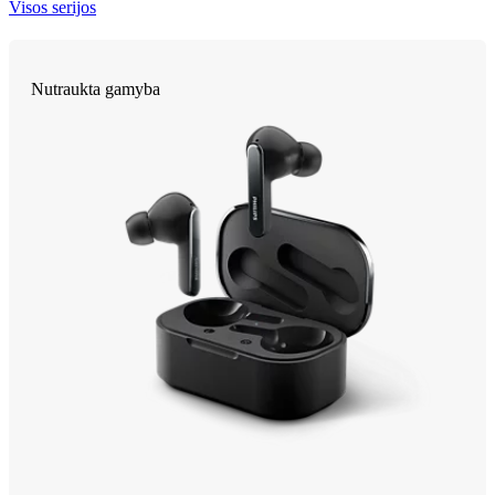
Visos serijos
Nutraukta gamyba