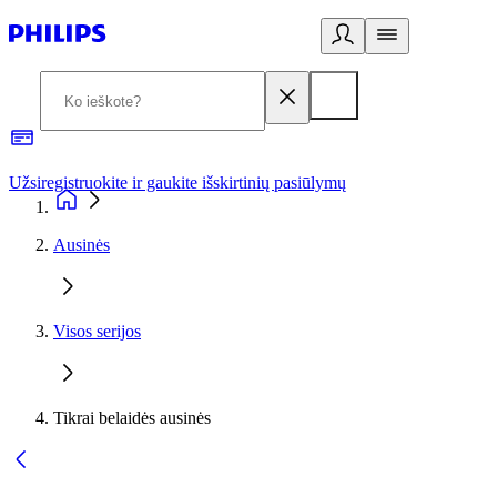
Užsiregistruokite ir gaukite išskirtinių pasiūlymų
3
Ausinės
Visos serijos
Tikrai belaidės ausinės