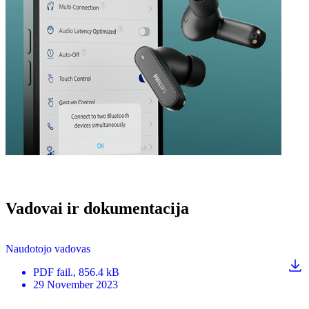
Vadovai ir dokumentacija
Naudotojo vadovas
PDF
fail.
, 856.4 kB
29 November 2023