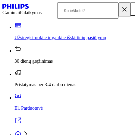
Gaminiai
Palaikymas
Užsiregistruokite ir gaukite išskirtinių pasiūlymų
30 dienų grąžinimas
Pristatymas per 3-4 darbo dienas
El. Parduotuvė