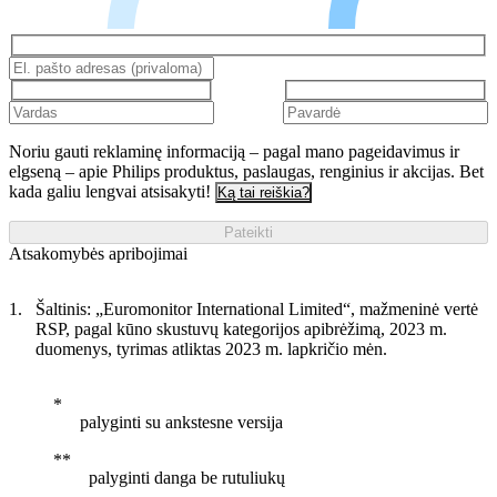
Noriu gauti reklaminę informaciją – pagal mano pageidavimus ir
elgseną – apie Philips produktus, paslaugas, renginius ir akcijas. Bet
kada galiu lengvai atsisakyti!
Ką tai reiškia?
Pateikti
Atsakomybės apribojimai
Šaltinis: „Euromonitor International Limited“, mažmeninė vertė
RSP, pagal kūno skustuvų kategorijos apibrėžimą, 2023 m.
duomenys, tyrimas atliktas 2023 m. lapkričio mėn.
palyginti su ankstesne versija
palyginti danga be rutuliukų