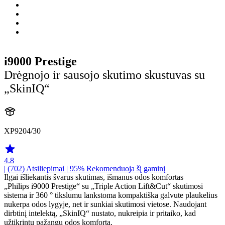
i9000 Prestige
Drėgnojo ir sausojo skutimo skustuvas su
„SkinIQ“
XP9204/30
4.8
| (702)
Atsiliepimai
| 95% Rekomenduoja šį gaminį
Ilgai išliekantis švarus skutimas, išmanus odos komfortas
„Philips i9000 Prestige“ su „Triple Action Lift&Cut“ skutimosi
sistema ir 360 ° tikslumu lankstoma kompaktiška galvute plaukelius
nukerpa odos lygyje, net ir sunkiai skutimosi vietose. Naudojant
dirbtinį intelektą, „SkinIQ“ nustato, nukreipia ir pritaiko, kad
užtikrintų pažangų odos komfortą.