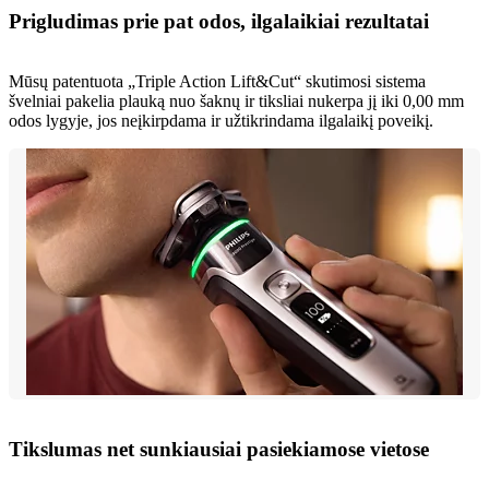
Prigludimas prie pat odos, ilgalaikiai rezultatai
Mūsų patentuota „Triple Action Lift&Cut“ skutimosi sistema
švelniai pakelia plauką nuo šaknų ir tiksliai nukerpa jį iki 0,00 mm
odos lygyje, jos neįkirpdama ir užtikrindama ilgalaikį poveikį.
Tikslumas net sunkiausiai pasiekiamose vietose