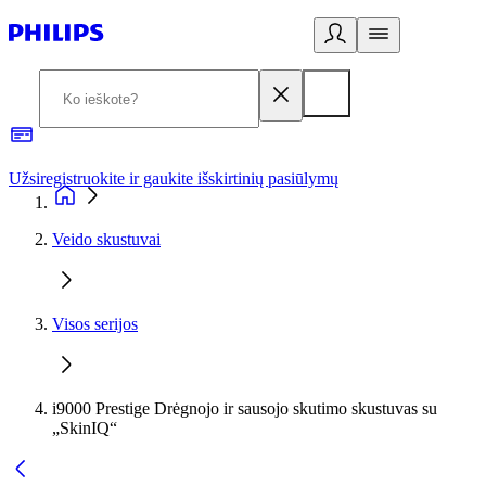
Užsiregistruokite ir gaukite išskirtinių pasiūlymų
3
Veido skustuvai
Visos serijos
i9000 Prestige Drėgnojo ir sausojo skutimo skustuvas su
„SkinIQ“