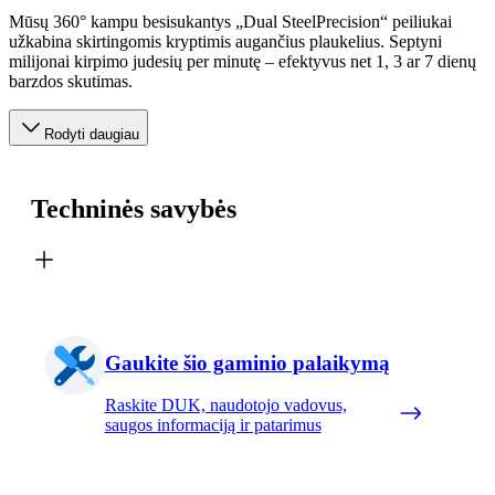
Mūsų 360° kampu besisukantys „Dual SteelPrecision“ peiliukai
užkabina skirtingomis kryptimis augančius plaukelius. Septyni
milijonai kirpimo judesių per minutę – efektyvus net 1, 3 ar 7 dienų
barzdos skutimas.
Rodyti daugiau
Techninės savybės
Gaukite šio gaminio palaikymą
Raskite DUK, naudotojo vadovus,
saugos informaciją ir patarimus