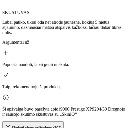
SKUSTUVAS
Labai patiko, tikrai oda net atrodė jaunesnė, kokius 5 metus
atjaunino, dažniausiai matosi atspalvis kažkoks, tačiau dabar tikras
nulis.
Argumentai už
Paprasta naudoti, labai gerai nuskuta.
Taip, rekomenduoju šį produktą
Ši apžvalga buvo parašyta apie i9000 Prestige XP9204/30 Drėgnojo
ir sausojo skutimo skustuvas su „SkinIQ“
Skaityti visas apžvalgas (702)