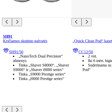
SH91
Keičiamos skutimo galvutės
„Quick Clean Pod“ kase
SH91/50
CC12/50
„NanoTech Dual Precision“
2 vnt.
ašmenys
Iki 6 mėn. higi
Tinka „Shaver S8000“, „Shaver
Suderinama su
S9000“ ir „Shaver i9000 series“
Pod“
Tinka „S9000 Prestige series“
Tinka „i9000 Prestige series“