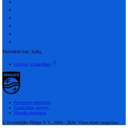
Pasirinkite šalį / kalbą
Lietuva / Lietuviškai
Privatumo nuostatos
Naudojimo sąlygos
Slapukų nuostatos
© Koninklijke Philips N.V., 2004 - 2026. Visos teisės saugomos.