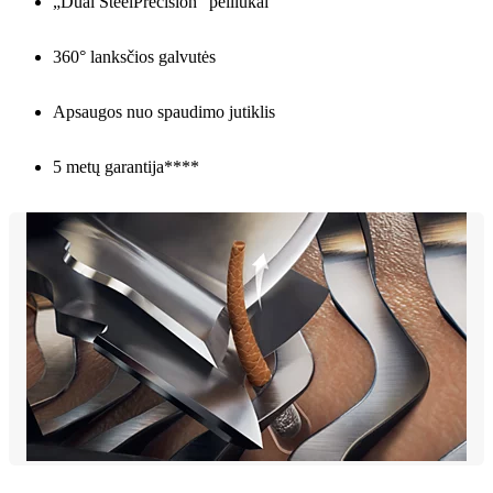
„Dual SteelPrecision“ peiliukai
360° lanksčios galvutės
Apsaugos nuo spaudimo jutiklis
5 metų garantija****