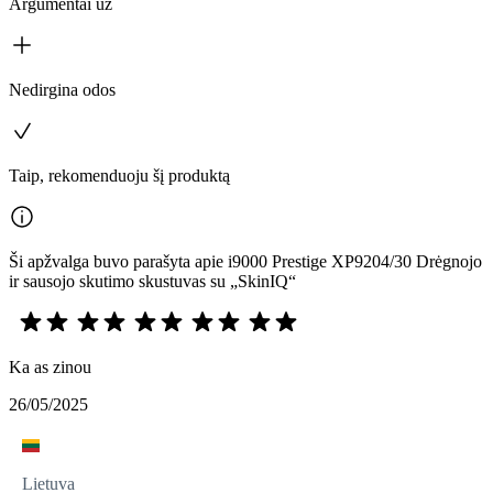
Argumentai už
Nedirgina odos
Taip, rekomenduoju šį produktą
Ši apžvalga buvo parašyta apie i9000 Prestige XP9204/30 Drėgnojo
ir sausojo skutimo skustuvas su „SkinIQ“
Ka as zinou
26/05/2025
Lietuva