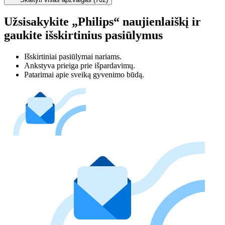
Užsisakykite „Philips“ naujienlaiškį ir
gaukite išskirtinius pasiūlymus
Išskirtiniai pasiūlymai nariams.
Ankstyva prieiga prie išpardavimų.
Patarimai apie sveiką gyvenimo būdą.