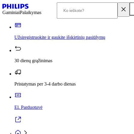
Gaminiai
Palaikymas
Užsiregistruokite ir gaukite išskirtinių pasiūlymų
30 dienų grąžinimas
Pristatymas per 3-4 darbo dienas
El. Parduotuvė