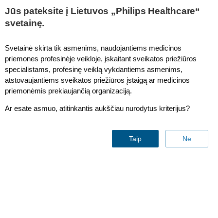
This page is also available in
United States (English)
Jūs pateksite į Lietuvos „Philips Healthcare“
svetainę.
Svetainė skirta tik asmenims, naudojantiems medicinos
priemones profesinėje veikloje, įskaitant sveikatos priežiūros
Mother & Child Care
specialistams, profesinę veiklą vykdantiems asmenims,
atstovaujantiems sveikatos priežiūros įstaigą ar medicinos
priemonėmis prekiaujančią organizaciją.
Ar esate asmuo, atitinkantis aukščiau nurodytus kriterijus?
Taip
Ne
Unbound bilirubin
– a
predictor of kernicterus