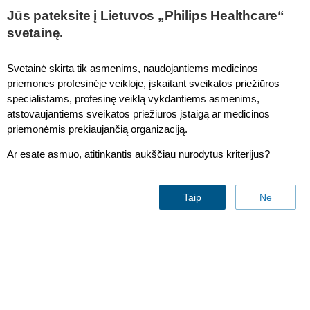
This page is also available in
United States (English)
Jūs pateksite į Lietuvos „Philips Healthcare“
svetainę.
Svetainė skirta tik asmenims, naudojantiems medicinos
priemones profesinėje veikloje, įskaitant sveikatos priežiūros
Compliance
specialistams, profesinę veiklą vykdantiems asmenims,
atstovaujantiems sveikatos priežiūros įstaigą ar medicinos
priemonėmis prekiaujančią organizaciją.
Ar esate asmuo, atitinkantis aukščiau nurodytus kriterijus?
Taip
Ne
Achieving the highest
standard
of ethical corporate
conduct