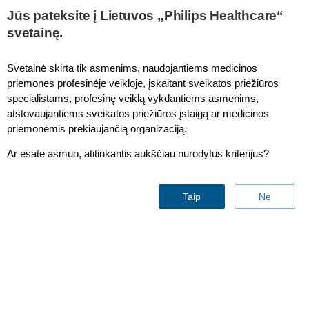
Jūs pateksite į Lietuvos „Philips Healthcare“
svetainę.
Ventures
Svetainė skirta tik asmenims, naudojantiems medicinos
priemones profesinėje veikloje, įskaitant sveikatos priežiūros
specialistams, profesinę veiklą vykdantiems asmenims,
atstovaujantiems sveikatos priežiūros įstaigą ar medicinos
priemonėmis prekiaujančią organizaciją.
Ar esate asmuo, atitinkantis aukščiau nurodytus kriterijus?
Taip
Ne
Lukas Hoffmann
Innovation Lead,