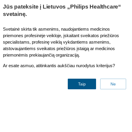
This page is also available in
United States (English)
Jūs pateksite į Lietuvos „Philips Healthcare“
svetainę.
Svetainė skirta tik asmenims, naudojantiems medicinos
priemones profesinėje veikloje, įskaitant sveikatos priežiūros
specialistams, profesinę veiklą vykdantiems asmenims,
atstovaujantiems sveikatos priežiūros įstaigą ar medicinos
priemonėmis prekiaujančią organizaciją.
Ar esate asmuo, atitinkantis aukščiau nurodytus kriterijus?
Taip
Ne
Medical device integration and
surveillance
Liberate your device data and deliver insights to