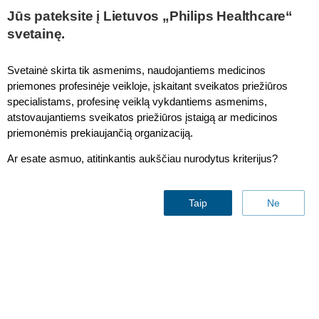
This page is also available in
United States (English)
Jūs pateksite į Lietuvos „Philips Healthcare“
svetainę.
Svetainė skirta tik asmenims, naudojantiems medicinos
priemones profesinėje veikloje, įskaitant sveikatos priežiūros
Informatics
specialistams, profesinę veiklą vykdantiems asmenims,
atstovaujantiems sveikatos priežiūros įstaigą ar medicinos
What if the healthcare professionals
priemonėmis prekiaujančią organizaciją.
had access to all relevant data so
Ar esate asmuo, atitinkantis aukščiau nurodytus kriterijus?
they could provide better care?
Taip
Ne