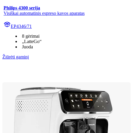
Philips 4300 serija
Visiškai automatinis espreso kavos aparatas
EP4346/71
8 gėrimai
„LatteGo“
Juoda
Žiūrėti gaminį