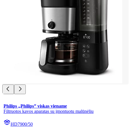
Philips „Philips” viskas viename
Filtruotos kavos aparatas su įmontuotu malūnėliu
HD7900/50