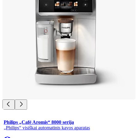
Philips „Café Aromis“ 8000 serija
„Philips“ visiškai automatinis kavos aparatas