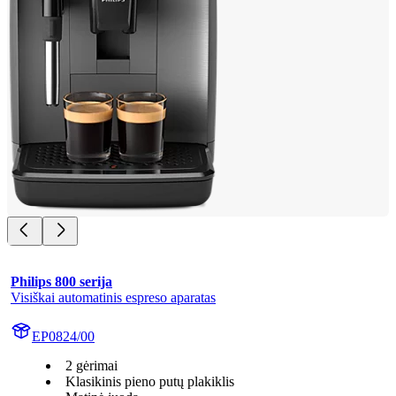
Philips 800 serija
Visiškai automatinis espreso aparatas
EP0824/00
2 gėrimai
Klasikinis pieno putų plakiklis