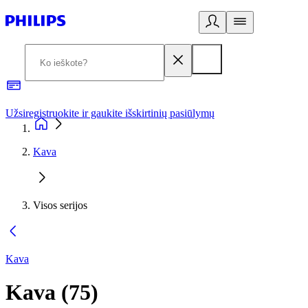
Užsiregistruokite ir gaukite išskirtinių pasiūlymų
3
Kava
Visos serijos
Kava
Kava
(
75
)