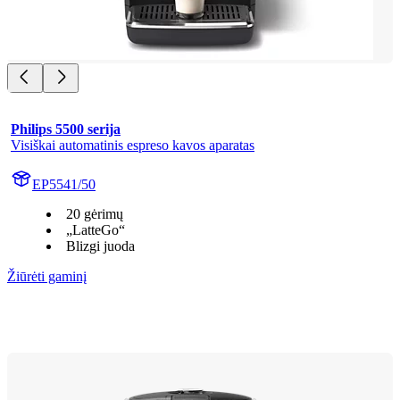
Philips 5500 serija
Visiškai automatinis espreso kavos aparatas
EP5541/50
20 gėrimų
„LatteGo“
Blizgi juoda
Žiūrėti gaminį