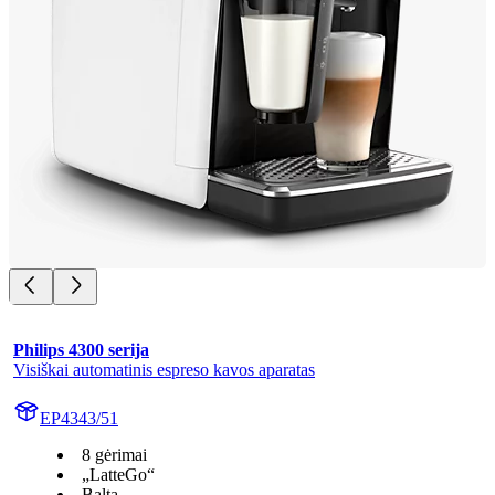
Philips 4300 serija
Visiškai automatinis espreso kavos aparatas
EP4343/51
8 gėrimai
„LatteGo“
Balta