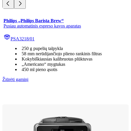
Philips „Philips Barista Brew“
Pusiau automatinis espreso kavos aparatas
PSA3218/01
250 g pupelių talpykla
58 mm nerūdijančiojo plieno rankinis filtras
Kokybiškiausias kalibruotas plūktuvas
„Americano“ mygtukas
450 ml pieno ąsotis
Žiūrėti gaminį