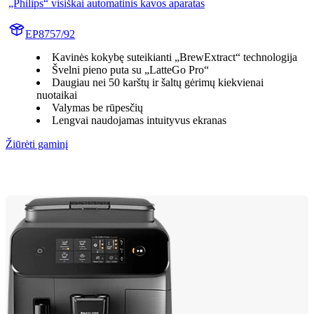
„Philips“ visiškai automatinis kavos aparatas
EP8757/92
Kavinės kokybę suteikianti „BrewExtract“ technologija
Švelni pieno puta su „LatteGo Pro“
Daugiau nei 50 karštų ir šaltų gėrimų kiekvienai
nuotaikai
Valymas be rūpesčių
Lengvai naudojamas intuityvus ekranas
Žiūrėti gaminį