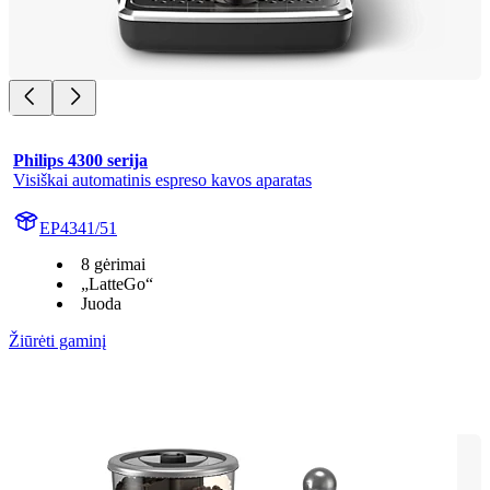
Philips 4300 serija
Visiškai automatinis espreso kavos aparatas
EP4341/51
8 gėrimai
„LatteGo“
Juoda
Žiūrėti gaminį