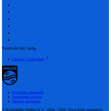
Pasirinkite šalį / kalbą
Lietuva / Lietuviškai
Privatumo nuostatos
Naudojimo sąlygos
Slapukų nuostatos
© Koninklijke Philips N.V., 2004 - 2026. Visos teisės saugomos.