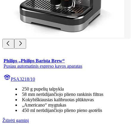
Philips „Philips Barista Brew“
Pusiau automatinis espreso kavos aparatas
PSA3218/10
250 g pupelių talpykla
58 mm nerūdijančiojo plieno rankinis filtras
Kokybiškiausias kalibruotas plūktuvas
„Americano“ mygtukas
450 ml nerūdijančiojo plieno pieno ąsotėlis
Žiūrėti gaminį