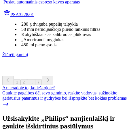
Pusiau automatinis espreso kavos aparatas
PSA3228/01
280 g dviguba pupelių talpykla
58 mm nerūdijančiojo plieno rankinis filtras
Kokybiškiausias kalibruotas plūktuvas
„Americano“ mygtukas
450 ml pieno ąsotis
Žiūrėti gaminį
1
2
...
7
Ar neradote to, ko ieškojote?
Gaukite pagalbos dėl savo gaminio, raskite vadovus, sužinokite
geriausius patarimus ir gudrybes bei išspręskite bet kokias problemas
Užsisakykite „Philips“ naujienlaiškį ir
gaukite išskirtinius pasiūlymus